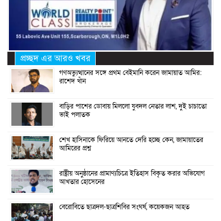
প্রচ্ছদ এর আরও খবর
গণঅভ্যুত্থানের সঙ্গে প্রথম বেইমানি করেন জামায়াত আমির:
রাশেদ খাঁন
বাড়ির পাশের ডোবায় মিললো যুবদল নেতার লাশ, দুই চাচাতো
ভাই পলাতক
শেখ হাসিনাকে ফিরিয়ে আনতে দেরি হচ্ছে কেন, জামায়াতের
আমিরের প্রশ্ন
রাষ্ট্রীয় অনুষ্ঠানের প্রামাণ্যচিত্রে ইতিহাস বিকৃত করার অভিযোগ
আখতার হোসেনের
বেরোবিতে ছাত্রদল-ছাত্রশিবির সংঘর্ষ, কয়েকজন আহত