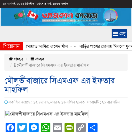
৯ই আগস্ট, ২০২৬ খ্রিস্টাব্দ
|
২৫শে শ্রাবণ, ১৪৩৩ বঙ্গাব্দ
মেনু
শিরোনাম
বেইমানি করেন জামায়াত আমির: রাশেদ খাঁন
» «
বাড়ির পাশের ডোবায় মিললো যুবদল 
প্রচ্ছদ
প্রচ্ছদ
মৌলভীবাজারে সিএমএফ এর ইফতার মাহফিল
মৌলভীবাজারে সিএমএফ এর ইফতার
মাহফিল
প্রকাশিত হয়েছে : ১২:৪০:৫৬,অপরাহ্ন ১৬ এপ্রিল ২০২৩ | সংবাদটি ১২০ বার পঠিত
Facebook
Twitter
Messenger
WhatsApp
Email
PrintFriendly
Copy
Share