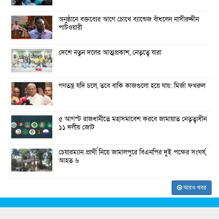
অনুষ্ঠানে বক্তব্যের আগে চোখে ব্যান্ডেজ বাঁধলেন নাসীরুদ্দীন
পাটওয়ারী
দেশে নতুন দলের আত্মপ্রকাশ, নেতৃত্বে যারা
গণতন্ত্র যদি চলে, তবে বাকি কাজগুলো হয়ে যায়: মির্জা ফখরুল
৫ আগস্ট রাজধানীতে মহাসমাবেশ করবে জামায়াত নেতৃত্বাধীন
১১ দলীয় জোট
চেয়ারম্যান প্রার্থী নিয়ে জামালপুরে বিএনপির দুই পক্ষের সংঘর্ষ,
আহত ৬
আরও খবর