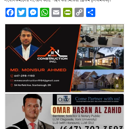
সংবাদকর্মীদের সংগঠন ক্যাম্পেইন ফর মিডিয়া ফ্রিডম (সিএমএফ)।
Facebook
Twitter
Messenger
WhatsApp
Email
PrintFriendly
Copy
Share
Link