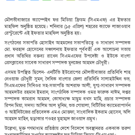
Link
মৌলভীবাজারে ক্যাম্পেইন ফর মিডিয়া ফ্রিডম (সিএমএফ) এর ইফতার
মাহফিল অনুষ্ঠিত হয়েছে। শনিবার (১৫ এপ্রিল) শহরের ক্যাফে লাজাওয়াব
রেস্টুরেন্টে এই ইফতার মাহফিল অনুষ্ঠিত হয়।
সংগঠনের সভাপতি হোসাইন আহমদের সভাপতিত্বে ও সাধারণ সম্পাদক
মো. ফরহাদ হোসেনের সঞ্চালনায় ইফতার পূর্ববর্তী এক আলোচনা সভায়
প্রধান অতিথির বক্তব্য রাখেন সিএম‌এফের উপদেষ্টা ও ইউকে বাংলা
প্রেসক্লাবের সাবেক সাধারণ সম্পাদক মুনজের আহমদ চৌধুরী।
এসময় উপস্থিত ছিলেন- এনটিভি ইউরোপের মৌলভীবাজার প্রতিনিধি শাহ
নেওয়াজ চৌধুরী সুমন, দৈনিক বাংলার জেলা প্রতিনিধি সালাহউদ্দিন শুভ,
সিএম‌এফের সিনিওর সহ-সভাপতি আশরাফ আলী, যুগ্ম-সাধারণ সম্পাদক
আহমদউর রহমান ইমরান, সাংগঠনিক সম্পাদক ওমর ফারুক নাঈম, দপ্তর
সম্পাদক কামরান আহমদ, কোষাধ্যক্ষ মাছুম বখস মাহি, প্রচার সম্পাদক
রিপন মিয়া, সদস্য আলিম আল মুনিম, শুভ গোয়ালা, বিটিভির ক্যামেরাপার্সন
ও আইনিউজের প্রতিবেদক এম‌এ মোস্তফা, সাংবাদিক ইকরাম হোসেন, অলি
আহমদ মাহিন, ছড়াকার গওহর মুহাম্মদ জাওয়াদ প্রমুখ।
উল্লেখ্য, মুক্ত গণমাধ্যম প্রতিষ্ঠায় দেশে বিদেশে অবস্থানরত একঝাক তরুণ