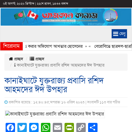
৬ই আগস্ট, ২০২৬ খ্রিস্টাব্দ
|
২২শে শ্রাবণ, ১৪৩৩ বঙ্গাব্দ
মেনু
শিরোনাম
্যচিত্রে ইতিহাস বিকৃত করার অভিযোগ আখতার হোসেনের
» «
বেরোবিতে ছাত্রদল-ছাত্রশি
প্রচ্ছদ
প্রচ্ছদ
কানাইঘাটে যুক্তরাজ্য প্রবাসি রশিদ আহমদের ঈদ উপহার
কানাইঘাটে যুক্তরাজ্য প্রবাসি রশিদ
আহমদের ঈদ উপহার
প্রকাশিত হয়েছে : ১২:৪০:৪৫,অপরাহ্ন ১৬ এপ্রিল ২০২৩ | সংবাদটি ১১৩ বার পঠিত
Facebook
Twitter
Messenger
WhatsApp
Email
PrintFriendly
Copy
Share