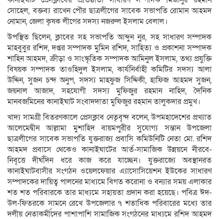
কানাইঘাট প্রেসক্লাবের প্রতিষ্ঠাতা সাধারণ সম্পাদক মিজানুর রহমান
সোহেল, বক্তব্য রাখেন পৌর ছাত্রলীগের সাবেক সভাপতি রোমান আহমদ
নোমান, জেলা কৃষক লীগের সদস্য নজরুল ইসলাম বেলাল।
উপস্থিত ছিলেন, ক্লাবের সহ সভাপতি আব্দুন নুর, সহ সাধারণ সম্পাদক
মাহবুবুর রশিদ, দপ্তর সম্পাদক মুমিন রশিদ, সাহিত্য ও প্রকাশনা সম্পাদক
শাহিন আহমদ, ক্রীড়া ও সাংস্কৃতিক সম্পাদক আমিনুল ইসলাম, তথ্য প্রযুক্তি
বিষয়ক সম্পাদক তাওহিদুল ইসলাম, কার্যনির্বাহী কমিটির সদস্য আলা
উদ্দিন, সুজন চন্দ অনুপ, সদস্য মাহফুজ সিদ্দিকী, হাফিজ আহমদ সুজন,
জয়নাল আজাদ, সহযোগী সদস্য মুফিজুর রহমান নাহিদ, দৈনিক
মানবজমিনের কানাইঘাট সংবাদদাতা মুফিজুর রহমান তালুকদার প্রমুখ।
খাদ্য সামগ্রী বিতরণকালে প্রেসক্লাব নেতৃবৃন্দ বলেন, উপমহাদেশের প্রখ্যাত
আলেমেদ্বীন আল্লামা মুশাহিদ বায়মপুরীর সুযোগ্য সন্তান উপজেলা
ছাত্রলীগের সাবেক সভাপতি যুক্তরাজ্য প্রবাসি কমিউনিটি নেতা মো. রশিদ
আহমদ প্রবাসে থেকেও কানাইঘাটের আর্ত-সামাজিক উন্নয়নে নীরবে-
নিবৃত্তে দীর্ঘদিন ধরে কাজ করে যাচ্ছেন। যুক্তরাজ্যে অবস্থানরত
কানাইঘাটবাসীর সংগঠন ওয়েলফেয়ার এ্যাসোসিয়েশন ইউকের সাধারণ
সম্পাদকের দায়িত্ব পালনের মাধ্যমে বিগত করোনা ও বন্যার সময় এলাকার
শত শত পরিবারকে তার মাধ্যমে সহায়তা প্রদান করা হয়েছে। পবিত্র ঈদ-
উল-ফিতরকে সামনে রেখে উপজেলার ৭ শতাধিক পরিবারের মধ্যে তার
দলীয় নেতাকর্মীদের পাশাপাশি সামাজিক সংগঠনের মাধ্যমে রশিদ আহমদ