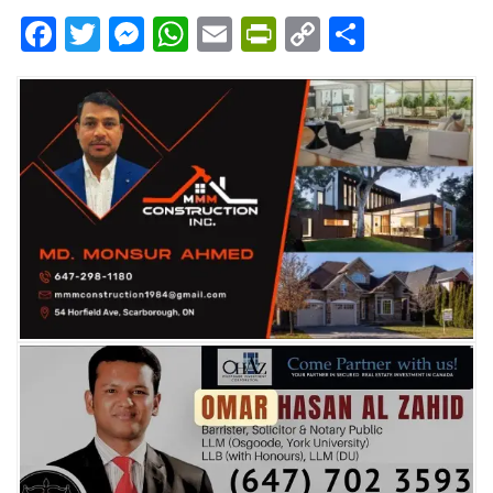
Facebook
Twitter
Messenger
WhatsApp
Email
PrintFriendly
Copy
Share
Link