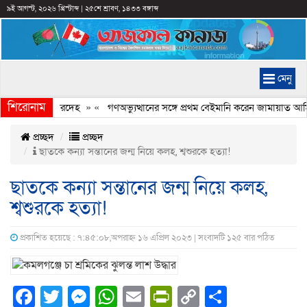
৯ই আগস্ট, ২০২৬ খ্রিস্টাব্দ
|
২৫শে শ্রাবণ, ১৪৩৩ বঙ্গাব্দ
মেনু
শিরোনাম
িল কিশোরের মরদেহ
» «
গণঅভ্যুত্থানের সঙ্গে প্রথম বেইমানি করেন জামায়াত আমির:
প্রচ্ছদ
প্রচ্ছদ
ছাতকে কন্যা সন্তানের জন্ম নিয়ে কলহ, শ্বশুরকে হত্যা!
ছাতকে কন্যা সন্তানের জন্ম নিয়ে কলহ,
শ্বশুরকে হত্যা!
প্রকাশিত হয়েছে : ৭:৪৫:০৮,অপরাহ্ন ১৬ এপ্রিল ২০২৩ | সংবাদটি ১২৫ বার পঠিত
Facebook
Twitter
Messenger
WhatsApp
Email
PrintFriendly
Copy
Share