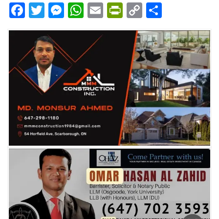
Facebook
Twitter
Messenger
WhatsApp
Email
PrintFriendly
Copy
Share
Link