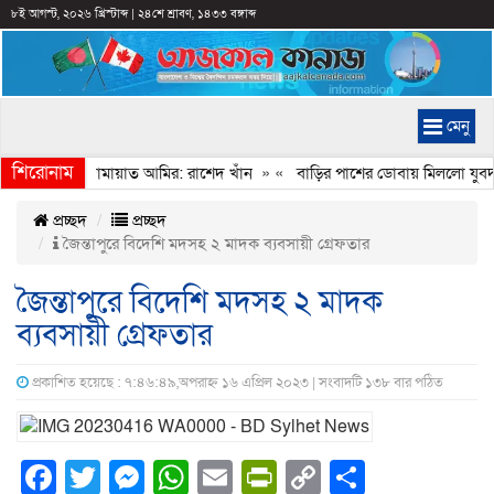
৮ই আগস্ট, ২০২৬ খ্রিস্টাব্দ
|
২৪শে শ্রাবণ, ১৪৩৩ বঙ্গাব্দ
মেনু
শিরোনাম
বেইমানি করেন জামায়াত আমির: রাশেদ খাঁন
» «
বাড়ির পাশের ডোবায় মিললো যুবদল 
প্রচ্ছদ
প্রচ্ছদ
জৈন্তাপুরে বিদেশি মদসহ ২ মাদক ব্যবসায়ী গ্রেফতার
জৈন্তাপুরে বিদেশি মদসহ ২ মাদক
ব্যবসায়ী গ্রেফতার
প্রকাশিত হয়েছে : ৭:৪৬:৪৯,অপরাহ্ন ১৬ এপ্রিল ২০২৩ | সংবাদটি ১৩৮ বার পঠিত
Facebook
Twitter
Messenger
WhatsApp
Email
PrintFriendly
Copy
Share