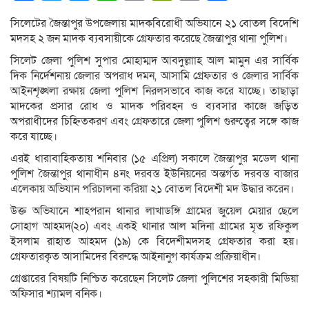
Link
সিলেটের জৈন্তাপুর উপজেলায় মাদকবিরোধী অভিযানে ২১ বোতল বিদেশি
মদসহ ২ জন মাদক ব্যবসায়ীকে গ্রেফতার করেছে জৈন্তাপুর থানা পুলিশ।
সিলেট জেলা পুলিশ সুপার মোহাম্মদ আবদুল্লাাহ আল মামুন এর সার্বিক
দিক নির্দেশনায় জেলার অপরাধ দমন, আসামি গ্রেফতার ও জেলার সার্বিক
আইনশৃঙ্খলা রক্ষায় জেলা পুলিশ নিরলসভাবে কাজ করে যাচ্ছে। তাছাড়া
মাদকের প্রসার রোধ ও মাদক পরিবহন ও ব্যবসার কাজে জড়িত
অপরাধীদের চিহ্নিতকরণ এবং গ্রেফতারে জেলা পুলিশ গুরুত্বের সঙ্গে কাজ
করে যাচ্ছে।
এরই ধারাবাহিকতায় শনিবার (১৫ এপ্রিল) সকালে জৈন্তাপুর মডেল থানা
পুলিশ জৈন্তাপুর থানাধীন ৪নং দরবস্ত ইউনিয়নের অন্তর্গত দরবস্ত বাজার
এলেকায় অভিযান পরিচালনা করিয়া ২১ বোতল বিদেশী মদ উদ্ধার করেন।
উক্ত অভিযানে শাহপরান থানার লাখাডঙ্গি গ্রামের জুয়েল মেয়ার ছেলে
সোহাগ আহমদ(২০) এবং একই থানার আল মদিনা গ্রামের মৃত রফিকুল
ইসলাম রাহাত আহমদ (১৯) কে বিদেশীমদসহ গ্রেফতার করা হয়।
গ্রেফতারকৃত আসামিদের বিরুদ্ধে আইনানুগ কার্যক্রম প্রক্রিয়াধীন।
গ্রেপ্তারের বিষয়টি নিশ্চিত করেছেন সিলেট জেলা পুলিশের সহকারী মিডিয়া
অফিসার শ্যামল বনিক।