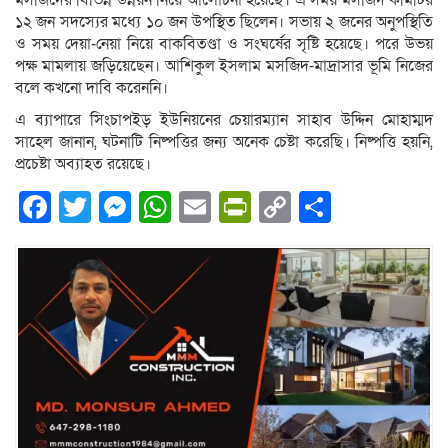
মসজিদের বিভিন্ন উন্নয়ন নিয়ে আলোচনা হয়েছে। এ সময় মসজিদ কমিটির
১২ জন সদস্যের মধ্যে ১০ জন উপস্থিত ছিলেন। সভায় ২ জনের অনুপস্থিতি
ও সময় দেয়া-নেয়া নিয়ে বাকবিতণ্ডা ও সংঘর্ষের সৃষ্টি হয়েছে। পরে উভয়
পক্ষ মামলায় জড়িয়েছেন। আশিকুল ইসলাম মসজিদ-মাদ্রাসার ভূমি নিজের
বলে কখনো দাবি করেননি।
এ ব্যাপারে সিংচাপইড় ইউনিয়নের চেয়ারম্যান সাহাব উদ্দিন মোহাম্মদ
সাহেল জানান, ঘটনাটি নিষ্পত্তির জন্য অনেক চেষ্টা করেছি। নিষ্পত্তি হয়নি,
প্রচেষ্টা অব্যাহত রয়েছে।
Facebook
Twitter
Messenger
WhatsApp
Email
PrintFriendly
Copy
Share
Link