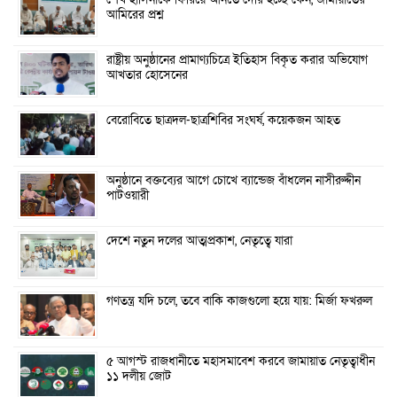
শেখ হাসিনাকে ফিরিয়ে আনতে দেরি হচ্ছে কেন, জামায়াতের
আমিরের প্রশ্ন
রাষ্ট্রীয় অনুষ্ঠানের প্রামাণ্যচিত্রে ইতিহাস বিকৃত করার অভিযোগ
আখতার হোসেনের
বেরোবিতে ছাত্রদল-ছাত্রশিবির সংঘর্ষ, কয়েকজন আহত
অনুষ্ঠানে বক্তব্যের আগে চোখে ব্যান্ডেজ বাঁধলেন নাসীরুদ্দীন
পাটওয়ারী
দেশে নতুন দলের আত্মপ্রকাশ, নেতৃত্বে যারা
গণতন্ত্র যদি চলে, তবে বাকি কাজগুলো হয়ে যায়: মির্জা ফখরুল
৫ আগস্ট রাজধানীতে মহাসমাবেশ করবে জামায়াত নেতৃত্বাধীন
১১ দলীয় জোট