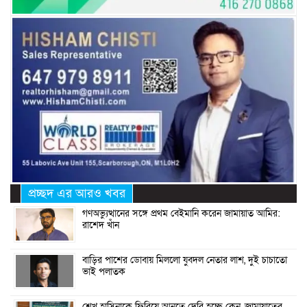
প্রচ্ছদ এর আরও খবর
গণঅভ্যুত্থানের সঙ্গে প্রথম বেইমানি করেন জামায়াত আমির:
রাশেদ খাঁন
বাড়ির পাশের ডোবায় মিললো যুবদল নেতার লাশ, দুই চাচাতো
ভাই পলাতক