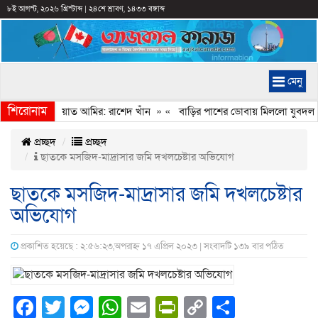
৮ই আগস্ট, ২০২৬ খ্রিস্টাব্দ
|
২৪শে শ্রাবণ, ১৪৩৩ বঙ্গাব্দ
মেনু
শিরোনাম
মানি করেন জামায়াত আমির: রাশেদ খাঁন
» «
বাড়ির পাশের ডোবায় মিললো যুবদল নেত
প্রচ্ছদ
প্রচ্ছদ
ছাতকে মসজিদ-মাদ্রাসার জমি দখলচেষ্টার অভিযোগ
ছাতকে মসজিদ-মাদ্রাসার জমি দখলচেষ্টার
অভিযোগ
প্রকাশিত হয়েছে : ২:৫৬:২৩,অপরাহ্ন ১৭ এপ্রিল ২০২৩ | সংবাদটি ১৩৯ বার পঠিত
Facebook
Twitter
Messenger
WhatsApp
Email
PrintFriendly
Copy
Share