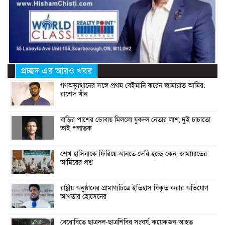
প্রচ্ছদ এর আরও খবর
গণঅভ্যুত্থানের সঙ্গে প্রথম বেইমানি করেন জামায়াত আমির:
রাশেদ খাঁন
বাড়ির পাশের ডোবায় মিললো যুবদল নেতার লাশ, দুই চাচাতো
ভাই পলাতক
শেখ হাসিনাকে ফিরিয়ে আনতে দেরি হচ্ছে কেন, জামায়াতের
আমিরের প্রশ্ন
রাষ্ট্রীয় অনুষ্ঠানের প্রামাণ্যচিত্রে ইতিহাস বিকৃত করার অভিযোগ
আখতার হোসেনের
বেরোবিতে ছাত্রদল-ছাত্রশিবির সংঘর্ষ, কয়েকজন আহত