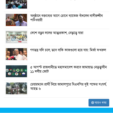
অনুষ্ঠানে বক্তব্যের আগে চোখে ব্যান্ডেজ বাঁধলেন নাসীরুদ্দীন
পাটওয়ারী
দেশে নতুন দলের আত্মপ্রকাশ, নেতৃত্বে যারা
গণতন্ত্র যদি চলে, তবে বাকি কাজগুলো হয়ে যায়: মির্জা ফখরুল
৫ আগস্ট রাজধানীতে মহাসমাবেশ করবে জামায়াত নেতৃত্বাধীন
১১ দলীয় জোট
চেয়ারম্যান প্রার্থী নিয়ে জামালপুরে বিএনপির দুই পক্ষের সংঘর্ষ,
আহত ৬
আরও খবর