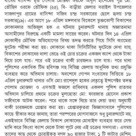
বাধের বাসিন্দা মৃত গোলাম মোস্তফা ওরফে আবুল হাশেমের পুত্র মো:
তৌহিদ ওরফে তৌফিক (২৫), বি- বাড়ীয়া জেলার সরাইল উপজেলার
সাজদাপুর গ্রামের বাসিন্দা সজিব চন্দ্র সরকারের ছেলে হৃদয় চন্দ্র
সরকার(১৯)। এর আগে ১৮ এপ্রিল মঙ্গলবার বিকেলে ভুক্তভোগী বিকাশের
দোকানদার আজিজুল হক এ ঘটনায় চুনারুঘাট থানায় অজ্ঞাতনামা
আসামীদের বিরুদ্ধে একটি মামলা দায়ের করেন। ঘটনার দিন ১৪ এপ্রিল
দোকানীর মৌখিক অভিযোগের বিষয় তদন্ত করতে গিয়ে সিসি ক্যামেরা
ফুটেজ পরীক্ষা করা হয়। দোকানে থাকা সিসিটিভির ফুটেজে দেখা যায়,
বিকাশের দোকানের থালা ভেঙে ওই চোর চক্রের একজন ক্যাশ থেকে টাকা
নিয়ে চলে যায়। পরে ওই চক্রের বাকী চারজনও চলে যায়। পরে থানা
পুলিশের একাধিক টিম হবিগঞ্জ সহ বিভিন্ন জেলায় আধুনিক তথ্য প্রযুক্তি
ব্যবহার করে অভিযান চালায়। অবশেষে গোপন সংবাদের ভিত্তিতে ১৮
এপ্রিল চুনারুঘাট থানার ওসি মোঃ রাশেদুল হকের নেতৃত্বে ইন্সপেক্টর তদন্ত
গোলাম মোস্তফা ও এসআই ফজলে রাব্বিসহ একদল পুলিশ রাতভর
অভিযান চালিয়ে প্রথমে চক্রের মুলহোতা মো: ফারজাত হোসেন প্রকাশ
সজীবকে আটক করেন। পরে থাকে সঙ্গে নিয়ে তার দেয়া তথ্য অনুযায়ী
বাকী চারজনকে গ্রেপ্তার করা হয়। গ্রেপ্তারকৃতরা জিজ্ঞাসাবাদে পুলিশের
কাছে স্বীকার করে জানায়, তারা পরষ্পরের যোগসাজসে শুধু চুনারুঘাটে নয়,
একইভাবে বিভিন্ন জেলায় বিকাশ দোকানের মোবাইল ব্যবহার করে সেন্ড
মানি করে কিংবা ক্যাশ থেকে টাকা লুটে নেয় এই চক্রের সদস্যরা। এসময়
তাদের কাছ থেকে চোরাইকৃত নগদ ৯০ হাজার টাকা, ১ টি কাটার মেশিন,