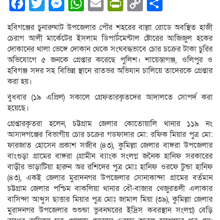
Facebook
Twitter
Messenger
WhatsApp
Email
PrintFriendly
Copy
Share
Link
হবিগঞ্জের চুনারুঘাট উপজেলার পৌর শহরের বাল্লা রোডে অবস্থিত হাজী
চেরাগ আলী মার্কেটের ইসলাম ডিপার্টমেন্টাল ষ্টোরের আজিজুল হকের
দোকানের থালা ভেঙ্গে দোকান থেকে সংঘবদ্ধভাবে চোর চক্রের টাকা চুরির
অভিযোগে ৫ জনকে গ্রেপ্তার করেছে পুলিশ। শায়েস্তাগঞ্জ, ওলিপুর ও
হবিগঞ্জ সদর সহ বিভিন্ন স্থানে রাতভর অভিযান চালিয়ে তাদেরকে গ্রেপ্তার
করা হয়।
বুধবার (১৯ এপ্রিল) সকালে গ্রেফতারকৃতদের আদালতে সোপর্দ করা
হয়েছে।
গ্রেপ্তারকৃতরা হলেন, চট্টগ্রাম জেলার কোতোয়ালি থানার ১১৯ নং
আসাদগঞ্জের বিভাগীয় চোর চক্রের গডফাদার মো: রফিক মিয়ার পুত্র মো:
ফারজাত হোসেন প্রকাশ সজীব (৪৩), কুমিল্লা জেলার বাঙ্গরা উপজেলার
বাংগুড়া গ্রামের বাঙ্গরা (গ্রামীন ব্যাংক সংলগ্ন জনৈক হানিফ সরকারের
বাড়ীর ভাড়াটিয়া হারুন অর রশিদের পুত্র মোঃ হানিফ ওরফে টুন্ডা হানিফ
(৪৩), একই জেলার মুরাদনগর উপজেলার সোনাকান্দা গ্রামের বর্তমান
চট্টগ্রাম জেলার পশ্চিম বাকলিয়া থানার বৌ-বাজার খেজুরতলী এলাকার
বাসিন্দা আব্দুস ছাত্তার মিয়ার পুত্র মোঃ জামাল মিয়া (৩৯), কুমিল্লা জেলার
মুরাদনগর উপজেলার শুশুন্ডা ভুবনঘরের ইদ্রিস কবরস্থান সংলগ্ন) বেড়ি