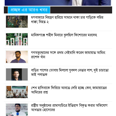
প্রচ্ছদ এর আরও খবর
মগবাজারে নিয়ন্ত্রণ হারিয়ে সামনে থাকা চার গাড়িকে লরির
ধাক্কা, নিহত ২
মানিকগঞ্জে শহীদ মিনারে ঝুলছিল কিশোরের মরদেহ
গণঅভ্যুত্থানের সঙ্গে প্রথম বেইমানি করেন জামায়াত আমির:
রাশেদ খাঁন
বাড়ির পাশের ডোবায় মিললো যুবদল নেতার লাশ, দুই চাচাতো
ভাই পলাতক
শেখ হাসিনাকে ফিরিয়ে আনতে দেরি হচ্ছে কেন, জামায়াতের
আমিরের প্রশ্ন
রাষ্ট্রীয় অনুষ্ঠানের প্রামাণ্যচিত্রে ইতিহাস বিকৃত করার অভিযোগ
আখতার হোসেনের