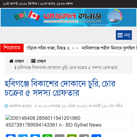
১০ই আগস্ট, ২০২৬ খ্রিস্টাব্দ
|
২৬শে শ্রাবণ, ১৪৩৩ বঙ্গাব্দ
মেনু
শিরোনাম
নে থাকা চার গাড়িকে লরির ধাক্কা, নিহত ২
» «
মানিকগঞ্জে শহীদ মিনারে ঝুলছিল ক
প্রচ্ছদ
প্রচ্ছদ
হবিগঞ্জে বিকাশের দোকানে চুরি, চোর চক্রের ৫ সদস্য গ্রেফতার
হবিগঞ্জে বিকাশের দোকানে চুরি, চোর
চক্রের ৫ সদস্য গ্রেফতার
প্রকাশিত হয়েছে : ৫:৩০:৪৬,অপরাহ্ন ১৯ এপ্রিল ২০২৩ | সংবাদটি ১২০ বার পঠিত