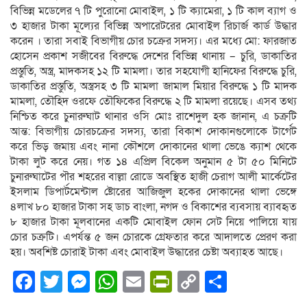
বিভিন্ন মডেলের ৭ টি পুরোনো মোবাইল, ১ টি ক্যামেরা, ১ টি কাল ব্যাগ ও
৩ হাজার টাকা মূল্যের বিভিন্ন অপারেটরের মোবাইল রিচার্জ কার্ড উদ্ধার
করেন । তারা সবাই বিভাগীয় চোর চক্রের সদস্য। এর মধ্যে মো: ফারজাত
হোসেন প্রকাশ সজীবের বিরুদ্ধে দেশের বিভিন্ন থানায় – চুরি, ডাকাতির
প্রস্তুতি, অস্ত্র, মাদকসহ ১২ টি মামলা। তার সহযোগী হানিফের বিরুদ্ধে চুরি,
ডাকাতির প্রস্তুতি, অস্ত্রসহ ৩ টি মামলা জামাল মিয়ার বিরুদ্ধে ১ টি মাদক
মামলা, তৌহিদ ওরফে তৌফিকের বিরুদ্ধে ২ টি মামলা রয়েছে। এসব তথ্য
নিশ্চিত করে চুনারুঘাট থানার ওসি মোঃ রাশেদুল হক জানান, এ চক্রটি
আন্ত: বিভাগীয় চোরচক্রের সদস্য, তারা বিকাশ দোকানগুলোকে টার্গেট
করে ভিড় জমায় এবং নানা কৌশলে দোকানের থালা ভেঙে ক্যাশ থেকে
টাকা লুট করে নেয়। গত ১৪ এপ্রিল বিকেল অনুমান ৫ টা ৫০ মিনিটে
চুনারুঘাটের পৗর শহরের বাল্লা রোডে অবস্থিত হাজী চেরাগ আলী মার্কেটের
ইসলাম ডিপার্টমেন্টাল ষ্টোরের আজিজুল হকের দোকানের থালা ভেঙ্গে
৪লাখ ৮০ হাজার টাকা সহ ডাচ বাংলা, নগদ ও বিকাশের ব্যবসায় ব্যাবহৃত
৮ হাজার টাকা মূলবানের একটি মোবাইল ফোন সেট নিয়ে পালিয়ে যায়
চোর চক্রটি। এপর্যন্ত ৫ জন চোরকে গ্রেফতার করে আদালতে প্রেরণ করা
হয়। অবশিষ্ট চোরাই টাকা এবং মোবাইল উদ্ধারের চেষ্টা অব্যাহত আছে।
Facebook
Twitter
Messenger
WhatsApp
Email
PrintFriendly
Copy
Share
Link