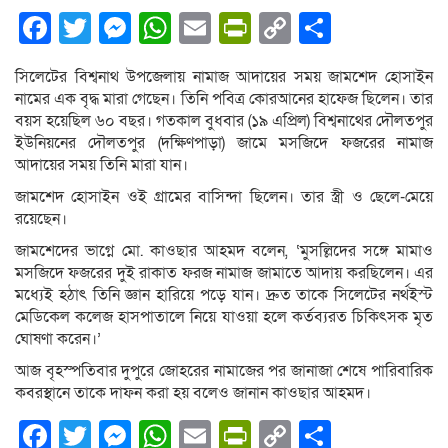
Facebook
Twitter
Messenger
WhatsApp
Email
PrintFriendly
Copy
Share
Link
সিলেটের বিশ্বনাথ উপজেলায় নামাজ আদায়ের সময় জামশেদ হোসাইন
নামের এক বৃদ্ধ মারা গেছেন। তিনি পবিত্র কোরআনের হাফেজ ছিলেন। তার
বয়স হয়েছিল ৬০ বছর। গতকাল বুধবার (১৯ এপ্রিল) বিশ্বনাথের দৌলতপুর
ইউনিয়নের দৌলতপুর (দক্ষিণপাড়া) জামে মসজিদে ফজরের নামাজ
আদায়ের সময় তিনি মারা যান।
জামশেদ হোসাইন ওই গ্রামের বাসিন্দা ছিলেন। তার স্ত্রী ও ছেলে-মেয়ে
রয়েছেন।
জামশেদের ভাগ্নে মো. কাওছার আহমদ বলেন, ‘মুসল্লিদের সঙ্গে মামাও
মসজিদে ফজরের দুই রাকাত ফরজ নামাজ জামাতে আদায় করছিলেন। এর
মধ্যেই হঠাৎ তিনি জ্ঞান হারিয়ে পড়ে যান। দ্রুত তাকে সিলেটের নর্থইস্ট
মেডিকেল কলেজ হাসপাতালে নিয়ে যাওয়া হলে কর্তব্যরত চিকিৎসক মৃত
ঘোষণা করেন।’
আজ বৃহস্পতিবার দুপুরে জোহরের নামাজের পর জানাজা শেষে পারিবারিক
কবরস্থানে তাকে দাফন করা হয় বলেও জানান কাওছার আহমদ।
Facebook
Twitter
Messenger
WhatsApp
Email
PrintFriendly
Copy
Share