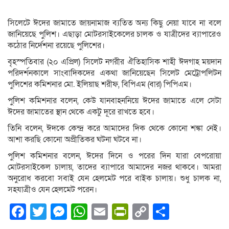
সিলেটে ঈদের জামাতে জায়নামাজ ব্যতিত অন্য কিছু নেয়া যাবে না বলে
জানিয়েছে পুলিশ। এছাড়া মোটরসাইকেলের চালক ও যাত্রীদের ব্যাপারেও
কঠোর নির্দেশনা রয়েছে পুলিশের।
বৃহস্পতিবার (২০ এপ্রিল) সিলেট নগরীর ঐতিহাসিক শাহী ঈদগাহ ময়দান
পরিদর্শনকালে সাংবাদিকদের একথা জানিয়েছেন সিলেট মেট্রোপলিটন
পুলিশের কমিশনার মো. ইলিয়াছ শরীফ, বিপিএম (বার) পিপিএম।
পুলিশ কমিশনার বলেন, কেউ যানবাহননিয়ে ঈদের জামাতে এলে সেটা
ঈদের জামাতের স্থান থেকে একটু দূরে রাখতে হবে।
তিনি বলেন, ঈদকে কেন্দ্র করে আমাদের দিক থেকে কোনো শঙ্কা নেই।
আশা করছি কোনো অপ্রীতিকর ঘটনা ঘটবে না।
পুলিশ কমিশনার বলেন, ঈদের দিনে ও পরের দিন যারা বেপরোয়া
মোটরসাইকেল চালায়, তাদের ব্যাপারে আমাদের নজর থাকবে। আমরা
অনুরোধ করবো সবাই যেন হেলমেট পরে বাইক চালায়। শুধু চালক না,
সহযাত্রীও যেন হেলমেট পরেন।
Facebook
Twitter
Messenger
WhatsApp
Email
PrintFriendly
Copy
Share
Link