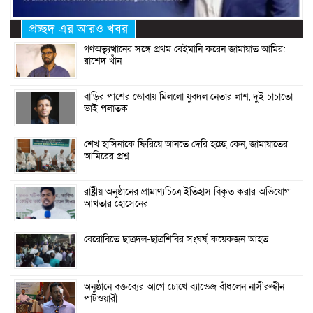
প্রচ্ছদ এর আরও খবর
গণঅভ্যুত্থানের সঙ্গে প্রথম বেইমানি করেন জামায়াত আমির:
রাশেদ খাঁন
বাড়ির পাশের ডোবায় মিললো যুবদল নেতার লাশ, দুই চাচাতো
ভাই পলাতক
শেখ হাসিনাকে ফিরিয়ে আনতে দেরি হচ্ছে কেন, জামায়াতের
আমিরের প্রশ্ন
রাষ্ট্রীয় অনুষ্ঠানের প্রামাণ্যচিত্রে ইতিহাস বিকৃত করার অভিযোগ
আখতার হোসেনের
বেরোবিতে ছাত্রদল-ছাত্রশিবির সংঘর্ষ, কয়েকজন আহত
অনুষ্ঠানে বক্তব্যের আগে চোখে ব্যান্ডেজ বাঁধলেন নাসীরুদ্দীন
পাটওয়ারী