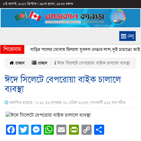
৮ই আগস্ট, ২০২৬ খ্রিস্টাব্দ
|
২৪শে শ্রাবণ, ১৪৩৩ বঙ্গাব্দ
মেনু
শিরোনাম
েদ খাঁন
» «
বাড়ির পাশের ডোবায় মিললো যুবদল নেতার লাশ, দুই চাচাতো ভাই প
প্রচ্ছদ
প্রচ্ছদ
ঈদে সিলেটে বেপরোয়া বাইক চালালে ব্যবস্থা
ঈদে সিলেটে বেপরোয়া বাইক চালালে
ব্যবস্থা
প্রকাশিত হয়েছে : ৬:১৮:২৯,অপরাহ্ন ২০ এপ্রিল ২০২৩ | সংবাদটি ১২১ বার পঠিত
Facebook
Twitter
Messenger
WhatsApp
Email
PrintFriendly
Copy
Share
Link