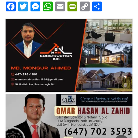
Facebook
Twitter
Messenger
WhatsApp
Email
PrintFriendly
Copy
Share
Link