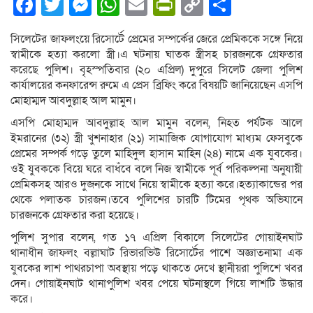
Facebook
Twitter
Messenger
WhatsApp
Email
PrintFriendly
Copy
Share
Link
সিলেটের জাফলংয়ে রিসোর্টে প্রেমের সম্পর্কের জেরে প্রেমিককে সঙ্গে নিয়ে
স্বামীকে হত্যা করলো স্ত্রী।এ ঘটনায় ঘাতক স্ত্রীসহ চারজনকে গ্রেফতার
করেছে পুলিশ। বৃহস্পতিবার (২০ এপ্রিল) দুপুরে সিলেট জেলা পুলিশ
কার্যালয়ের কনফারেন্স রুমে এ প্রেস ব্রিফিং করে বিষয়টি জানিয়েছেন এসপি
মোহাম্মদ আবদুল্লাহ আল মামুন।
এসপি মোহাম্মদ আবদুল্লাহ আল মামুন বলেন, নিহত পর্যটক আলে
ইমরানের (৩২) স্ত্রী খুশনাহার (২১) সামাজিক যোগাযোগ মাধ্যম ফেসবুকে
প্রেমের সম্পর্ক গড়ে তুলে মাহিদুল হাসান মাহিন (২৪) নামে এক যুবকের।
ওই যুবককে বিয়ে ঘরে বাধঁবে বলে নিজ স্বামীকে পূর্ব পরিকল্পনা অনুযায়ী
প্রেমিকসহ আরও দুজনকে সাথে নিয়ে স্বামীকে হত্যা করে।হত্যাকান্ডের পর
থেকে পলাতক চারজন।তবে পুলিশের চারটি টিমের পৃথক অভিযানে
চারজনকে গ্রেফতার করা হয়েছে।
পুলিশ সুপার বলেন, গত ১৭ এপ্রিল বিকালে সিলেটের গোয়াইনঘাট
থানাধীন জাফলং বল্লাঘাট রিভারভিউ রিসোর্টের পাশে অজ্ঞাতনামা এক
যুবকের লাশ পাথরচাপা অবস্থায় পড়ে থাকতে দেখে স্থানীয়রা পুলিশে খবর
দেন। গোয়াইনঘাট থানাপুলিশ খবর পেয়ে ঘটনাস্থলে গিয়ে লাশটি উদ্ধার
করে।