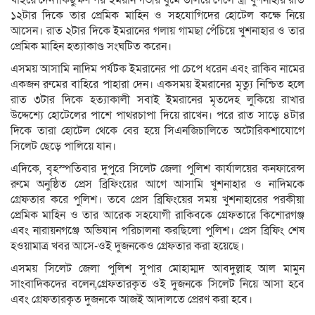
খাইয়ে দেন।কিছুক্ষণ পর ইমরান গভীর ঘুমে তলিয়ে গেলে স্ত্রী খুশনাহার রাত
১২টার দিকে তার প্রেমিক মাহিন ও সহযোগিদের হোটেল কক্ষে নিয়ে
আসেন। রাত ২টার দিকে ইমরানের গলায় গামছা পেঁচিয়ে খুশনাহার ও তার
প্রেমিক মাহিন হত্যাকাণ্ড সংঘটিত করেন।
এসময় আসামি নাদিম পর্যটক ইমরানের পা চেপে ধরেন এবং রাকিব নামের
একজন রুমের বাহিরে পাহারা দেন। একসময় ইমরানের মৃত্যু নিশ্চিত হলে
রাত ৩টার দিকে হত্যাকালী সবাই ইমরানের মৃতদেহ লুকিয়ে রাখার
উদ্দেশ্যে হোটেলের পাশে পাথরচাপা দিয়ে রাখেন। পরে রাত সাড়ে ৪টার
দিকে তারা হোটেল থেকে বের হয়ে সিএনজিচালিতে অটোরিকশাযোগে
সিলেট ছেড়ে পালিয়ে যান।
এদিকে, বৃহস্পতিবার দুপুরে সিলেট জেলা পুলিশ কার্যালয়ের কনফারেন্স
রুমে অনুষ্ঠিত প্রেস ব্রিফিংয়ের আগে আসামি খুশনাহার ও নাদিমকে
গ্রেফতার করে পুলিশ। তবে প্রেস ব্রিফিংয়ের সময় খুশনাহারের পরকীয়া
প্রেমিক মাহিন ও তার আরেক সহযোগী রাকিবকে গ্রেফতারে কিশোরগঞ্জ
এবং নারায়নগঞ্জে অভিযান পরিচালনা করছিলো পুলিশ। প্রেস ব্রিফিং শেষ
হওয়ামাত্র খবর আসে-ওই দুজনকেও গ্রেফতার করা হয়েছে।
এসময় সিলেট জেলা পুলিশ সুপার মোহাম্মদ আবদুল্লাহ আল মামুন
সাংবাদিকদের বলেন,গ্রেফতারকৃত ওই দুজনকে সিলেট নিয়ে আসা হবে
এবং গ্রেফতারকৃত দুজনকে আজই আদালতে প্রেরণ করা হবে।