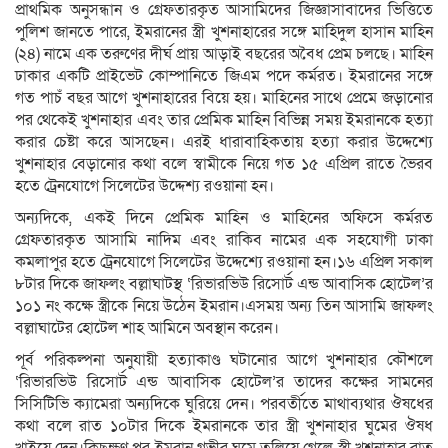
প্রাথমিক অনুসন্ধান ও গ্রেফতারকৃত আসামিদের জিজ্ঞাসাবাদের ভিত্তিতে
পুলিশ জানতে পারে, ইমরানের স্ত্রী খুশনাহারের সঙ্গে মাহিদুল হাসান মাহিন
(২৪) নামে এক তরুণের দীর্ঘ প্রায় আড়াই বছরের অবৈধ প্রেম চলছে। মাহিন
ঢাকার একটি প্রাইভেট কোম্পানিতে জিএম পদে কর্মরত। ইমরানের সঙ্গে
গত পাচঁ বছর আগে খুশনাহারের বিয়ে হয়। মাহিনের সাথে প্রেমে জড়ানোর
পর থেকেই খুশনাহার এবং তার প্রেমিক মাহিন বিভিন্ন সময় ইমরানকে হত্যা
করার চেষ্টা করে আসছেন। এরই ধারাবাহিকতায় হত্যা করার উদ্দেশ্যে
খুশনাহার বেড়ানোর কথা বলে স্বামীকে নিয়ে গত ১৫ এপ্রিল রাতে ভৈরব
হতে ট্রেনযোগে সিলেটের উদ্দেশ্য রওয়ানা হন।
অন্যদিকে, একই দিনে প্রেমিক মাহিন ও মাহিনের অফিসে কর্মরত
গ্রেফতারকৃত আসামি নাদিম এবং রাকিব নামের এক সহযোগী ঢাকা
কমলাপুর হতে ট্রেনযোগে সিলেটের উদ্দেশ্যে রওয়ানা হন।১৬ এপ্রিল সকাল
৮টার দিকে জাফলং বল্লাঘাটস্থ ‘রিভারভিউ রিসোর্ট এন্ড আবাসিক হোটেল’র
১০১ নং কক্ষে স্ত্রীকে নিয়ে উঠেন ইমরান।এসময় অন্য তিন আসামি জাফলং
বল্লাঘাটের হোটেল শাহ আমিনে অবস্থান করেন।
পূর্ব পরিকল্পনা অনুযায়ী হত্যাকাণ্ড ঘটানোর আগে খুশনাহার কৌশলে
‘রিভারভিউ রিসোর্ট এন্ড আবাসিক হোটেল’র তাদের কক্ষের সামনের
সিসিটিভি ক্যামেরা অন্যদিকে ঘুরিয়ে দেন। পরবর্তীতে মাথাব্যথার ঔষধের
কথা বলে রাত ১০টার দিকে ইমরানকে তার স্ত্রী খুশনাহার ঘুমের ঔষধ