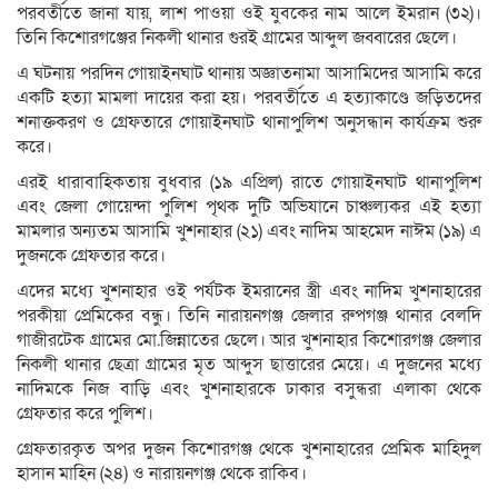
পরবর্তীতে জানা যায়, লাশ পাওয়া ওই যুবকের নাম আলে ইমরান (৩২)।
তিনি কিশোরগঞ্জের নিকলী থানার গুরই গ্রামের আব্দুল জব্বারের ছেলে।
এ ঘটনায় পরদিন গোয়াইনঘাট থানায় অজ্ঞাতনামা আসামিদের আসামি করে
একটি হত্যা মামলা দায়ের করা হয়। পরবর্তীতে এ হত্যাকাণ্ডে জড়িতদের
শনাক্তকরণ ও গ্রেফতারে গোয়াইনঘাট থানাপুলিশ অনুসন্ধান কার্যক্রম শুরু
করে।
এরই ধারাবাহিকতায় বুধবার (১৯ এপ্রিল) রাতে গোয়াইনঘাট থানাপুলিশ
এবং জেলা গোয়েন্দা পুলিশ পৃথক দুটি অভিযানে চাঞ্চল্যকর এই হত্যা
মামলার অন্যতম আসামি খুশনাহার (২১) এবং নাদিম আহমেদ নাঈম (১৯) এ
দুজনকে গ্রেফতার করে।
এদের মধ্যে খুশনাহার ওই পর্যটক ইমরানের স্ত্রী এবং নাদিম খুশনাহারের
পরকীয়া প্রেমিকের বন্ধু। তিনি নারায়নগঞ্জ জেলার রুপগঞ্জ থানার বেলদি
গাজীরটেক গ্রামের মো.জিন্নাতের ছেলে। আর খুশনাহার কিশোরগঞ্জ জেলার
নিকলী থানার ছেত্রা গ্রামের মৃত আব্দুস ছাত্তারের মেয়ে। এ দুজনের মধ্যে
নাদিমকে নিজ বাড়ি এবং খুশনাহারকে ঢাকার বসুন্ধরা এলাকা থেকে
গ্রেফতার করে পুলিশ।
গ্রেফতারকৃত অপর দুজন কিশোরগঞ্জ থেকে খুশনাহারের প্রেমিক মাহিদুল
হাসান মাহিন (২৪) ও নারায়নগঞ্জ থেকে রাকিব।