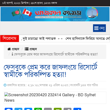
৮ই আগস্ট, ২০২৬ খ্রিস্টাব্দ
|
২৪শে শ্রাবণ, ১৪৩৩ বঙ্গাব্দ
মেনু
শিরোনাম
 নেতার লাশ, দুই চাচাতো ভাই পলাতক
» «
শেখ হাসিনাকে ফিরিয়ে আনতে দেরি হচ্ছ
প্রচ্ছদ
প্রচ্ছদ
ফেসবুকে প্রেম করে জাফলংয়ে রিসোর্টে স্বামীকে পরিকল্পিত হত্যা!
ফেসবুকে প্রেম করে জাফলংয়ে রিসোর্টে
স্বামীকে পরিকল্পিত হত্যা!
প্রকাশিত হয়েছে : ২:১৮:২০,অপরাহ্ন ২১ এপ্রিল ২০২৩ | সংবাদটি ১৪৪ বার পঠিত