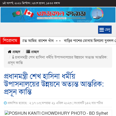
৯ই আগস্ট, ২০২৬ খ্রিস্টাব্দ
|
২৫শে শ্রাবণ, ১৪৩৩ বঙ্গাব্দ
মেনু
শিরোনাম
ানি করেন জামায়াত আমির: রাশেদ খাঁন
» «
বাড়ির পাশের ডোবায় মিললো যুবদল নেত
প্রচ্ছদ
প্রচ্ছদ
প্রধানমন্ত্রী শেখ হাসিনা ধর্মীয় উপাসনালয়ের উন্নয়নে অত্যন্ত আন্তরিক:
প্রসূন কান্তি
প্রধানমন্ত্রী শেখ হাসিনা ধর্মীয়
উপাসনালয়ের উন্নয়নে অত্যন্ত আন্তরিক:
প্রসূন কান্তি
প্রকাশিত হয়েছে : ২:১৭:০৩,অপরাহ্ন ২১ এপ্রিল ২০২৩ | সংবাদটি ১৪২ বার পঠিত