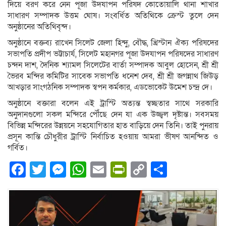
দিয়ে বরণ করে নেন পূজা উদযাপন পরিষদ কোতোয়ালি থানা শাখার
সাধারণ সম্পাদক উত্তম ঘোষ। সংবর্ধিত অতিথিকে ক্রেস্ট তুলে দেন
অনুষ্ঠানের অতিথিবৃন্দ।
অনুষ্ঠানে বক্তব্য রাখেন সিলেট জেলা হিন্দু, বৌদ্ধ, খ্রিস্টান ঐক্য পরিষদের
সভাপতি প্রদীপ ভট্টাচার্য, সিলেট মহানগর পূজা উদযাপন পরিষদের সাধারণ
চন্দন দাশ, দৈনিক শ্যামল সিলেটের বার্তা সম্পাদক আবুল হোসেন, শ্রী শ্রী
ভৈরব মন্দির কমিটির সাবেক সভাপতি ধনেশ দেব, শ্রী শ্রী জগন্নাথ জিউড়
আখড়ার সাংগঠনিক সম্পাদক স্বপন কর্মকার, এডভোকেট উমেশ চন্দ্র দে।
অনুষ্ঠানে বক্তারা বলেন এই ট্রাস্টি অত্যন্ত স্বচ্ছতার সাথে সরকারি
অনুদানগুলো সকল মন্দিরে পৌঁছে দেন যা এক উজ্জ্বল দৃষ্টান্ত। সবসময়
বিভিন্ন মন্দিরের উন্নয়নে সহযোগিতার হাত বাড়িয়ে দেন তিনি। তাই পুনরায়
প্রসূন কান্তি চৌধুরীর ট্রাস্টি নির্বাচিত হওয়ায় আমরা ভীষণ আনন্দিত ও
গর্বিত।
Facebook
Twitter
Messenger
WhatsApp
Email
PrintFriendly
Copy
Share
Link