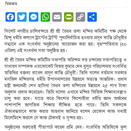
Facebook
Twitter
Messenger
WhatsApp
Email
PrintFriendly
Copy
Share
Link
সিলেট নগরীর চালিবন্দরে শ্রী শ্রী ভৈরব তলা মন্দির কমিটির পক্ষ থেকে
হিন্দু ধর্মীয় কল্যাণ ট্রাস্টের ট্রাস্টি পুনঃনির্বাচিত হওয়ায় প্রসূন কান্তি চৌধুরীর
সম্মানে এক সংবর্ধনা অনুষ্ঠানের আয়োজন করা হয়। বৃহস্পতিবার (২০
এপ্রিল) এই সংবর্ধনা সভা অনুষ্ঠিত হয়।
শ্রী শ্রী ভৈরব মন্দির কমিটির সভাপতি অরিন্দম দত্ত চন্দনের সভাপতিত্বে ও
সাধারণ সম্পাদক এডভোকেট বিজয় কুমার দেব বুলুর পরিচালনায় সংবর্ধিত
অতিথির বক্তব্য রাখেন প্রসূন কান্তি চৌধুরী। তিনি বলেন বর্তমান সরকার
মসজিদ মন্দিরসহ ধর্মীয় উপাসনালয়ের উন্নয়নে অত্যন্ত আন্তরিক। প্রধান
মন্ত্রী জননেত্রী শেখ হাসিনা ভৈরব তলা মন্দিরের উন্নয়নে ২৫ লাখ টাকা
অনুদান প্রদান করেছেন। তিনি বলেন এখানে মন্দির ভিত্তিক শিক্ষাব্যবস্থাও
চালু করা হবে। যাতে করে কিশোর কিশোরীরা ধর্মীয় জ্ঞান অর্জনের
পাশাপাশি জাগতিক শিক্ষায় দীক্ষিত হতে পারে। তিনি সকলকে
ঐক্যবদ্ধভাবে কাজ করার আহবান জানিয়ে বলেন যেকোন কাজ সবাই
মিলেমিশে করলে সে কাজ টেকসই ও সুন্দর হয়।
অনুষ্ঠানের শুরুতেই গীতাপাঠ করেন প্রমি দেব। সংবর্ধিত অতিথিকে ফুল