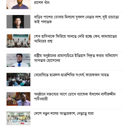
রাশেদ খাঁন
বাড়ির পাশের ডোবায় মিললো যুবদল নেতার লাশ, দুই চাচাতো
ভাই পলাতক
শেখ হাসিনাকে ফিরিয়ে আনতে দেরি হচ্ছে কেন, জামায়াতের
আমিরের প্রশ্ন
রাষ্ট্রীয় অনুষ্ঠানের প্রামাণ্যচিত্রে ইতিহাস বিকৃত করার অভিযোগ
আখতার হোসেনের
বেরোবিতে ছাত্রদল-ছাত্রশিবির সংঘর্ষ, কয়েকজন আহত
অনুষ্ঠানে বক্তব্যের আগে চোখে ব্যান্ডেজ বাঁধলেন নাসীরুদ্দীন
পাটওয়ারী
দেশে নতুন দলের আত্মপ্রকাশ, নেতৃত্বে যারা