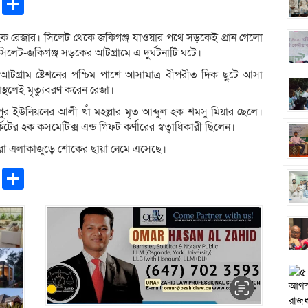
pp
ntFriendly
Copy
Share
Link
 হক রেজার। সিলেট থেকে জকিগঞ্জ যাওয়ার পথে সড়কেই প্রান গেলো
সিলেট-জকিগঞ্জ সড়কের আটগ্রামে এ দুর্ঘটনাটি ঘটে।
ের আটগ্রাম ষ্টেশনের পশ্চিম পাশে আসামাত্র বীপরীত দিক ছুটে আসা
স্থলেই মৃত্যুবরণ করেন রেজা।
 ইউনিয়নের আলী খাঁ মহল্লার মৃত আব্দুল হক শমসু মিয়ার ছেলে।
টের হক কসমেটিক্স এন্ড গিফট কর্ণারের স্বত্বাধিকারী ছিলেন।
 পুরো এলাকাজুড়ে শোকের ছায়া নেমে এসেছে।
pp
ntFriendly
Copy
Share
Link