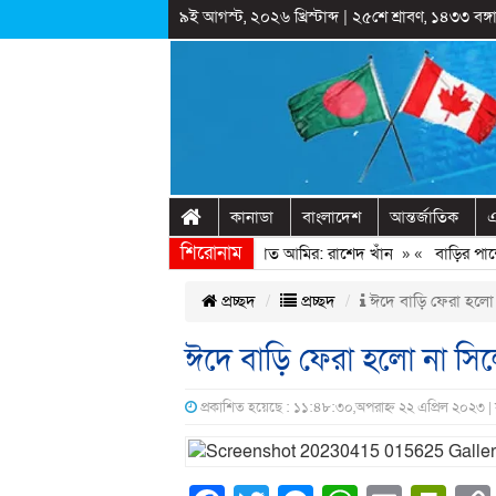
৯ই আগস্ট, ২০২৬ খ্রিস্টাব্দ
|
২৫শে শ্রাবণ, ১৪৩৩ বঙ্গা
কানাডা
বাংলাদেশ
আন্তর্জাতিক
এ
শিরোনাম
ত্থানের সঙ্গে প্রথম বেইমানি করেন জামায়াত আমির: রাশেদ খাঁন
» «
বাড়ির পাশের 
প্রচ্ছদ
প্রচ্ছদ
ঈদে বাড়ি ফেরা হলো ন
ঈদে বাড়ি ফেরা হলো না সিল
প্রকাশিত হয়েছে : ১১:৪৮:৩০,অপরাহ্ন ২২ এপ্রিল ২০২৩ |