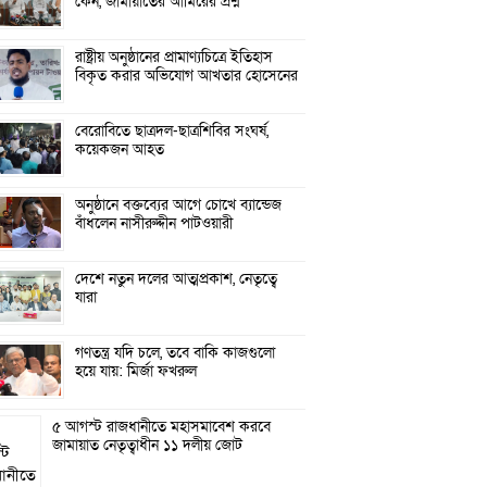
কেন, জামায়াতের আমিরের প্রশ্ন
রাষ্ট্রীয় অনুষ্ঠানের প্রামাণ্যচিত্রে ইতিহাস
বিকৃত করার অভিযোগ আখতার হোসেনের
বেরোবিতে ছাত্রদল-ছাত্রশিবির সংঘর্ষ,
কয়েকজন আহত
অনুষ্ঠানে বক্তব্যের আগে চোখে ব্যান্ডেজ
বাঁধলেন নাসীরুদ্দীন পাটওয়ারী
দেশে নতুন দলের আত্মপ্রকাশ, নেতৃত্বে
যারা
গণতন্ত্র যদি চলে, তবে বাকি কাজগুলো
হয়ে যায়: মির্জা ফখরুল
৫ আগস্ট রাজধানীতে মহাসমাবেশ করবে
জামায়াত নেতৃত্বাধীন ১১ দলীয় জোট