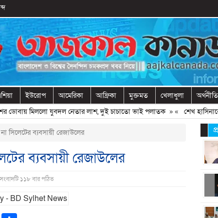
ব্দ
শিয়া
ইউরোপ
আমেরিকা
আফ্রিকা
মুক্তমত
খেলাধুলা
অর্থনীতি
ডোবায় মিললো যুবদল নেতার লাশ, দুই চাচাতো ভাই পলাতক
» «
শেখ হাসিনাকে ফির
প
া সিলেটের ব্যবসায়ী রেজাউলের
েটের ব্যবসায়ী রেজাউলের
 সংবাদটি ১১৮ বার পঠিত