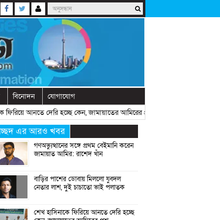
বিনোদন
যোগাযোগ
িয়ে আনতে দেরি হচ্ছে কেন, জামায়াতের আমিরের প্রশ্ন
» «
রাষ্ট্রীয় অনুষ্ঠানের প
্রচ্ছদ এর আরও খবর
গণঅভ্যুত্থানের সঙ্গে প্রথম বেইমানি করেন
জামায়াত আমির: রাশেদ খাঁন
বাড়ির পাশের ডোবায় মিললো যুবদল
নেতার লাশ, দুই চাচাতো ভাই পলাতক
শেখ হাসিনাকে ফিরিয়ে আনতে দেরি হচ্ছে