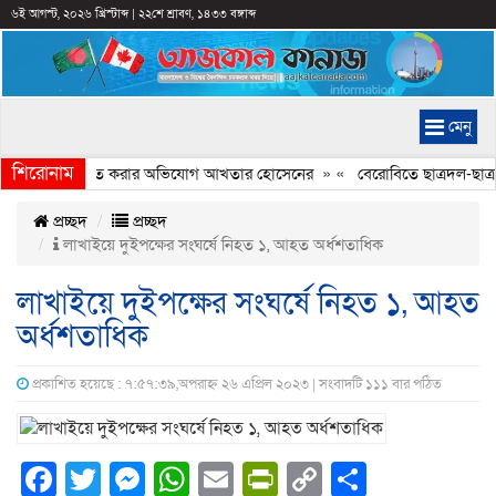
৬ই আগস্ট, ২০২৬ খ্রিস্টাব্দ
|
২২শে শ্রাবণ, ১৪৩৩ বঙ্গাব্দ
মেনু
শিরোনাম
ণ্যচিত্রে ইতিহাস বিকৃত করার অভিযোগ আখতার হোসেনের
» «
বেরোবিতে ছাত্রদল-ছাত্রশ
প্রচ্ছদ
প্রচ্ছদ
লাখাইয়ে দুইপক্ষের সংঘর্ষে নিহত ১, আহত অর্ধশতাধিক
লাখাইয়ে দুইপক্ষের সংঘর্ষে নিহত ১, আহত
অর্ধশতাধিক
প্রকাশিত হয়েছে : ৭:৫৭:৩৯,অপরাহ্ন ২৬ এপ্রিল ২০২৩ | সংবাদটি ১১১ বার পঠিত
Facebook
Twitter
Messenger
WhatsApp
Email
PrintFriendly
Copy
Share