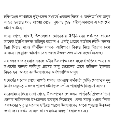
Link
হবিগঞ্জের লাখাইয়ে দুইপক্ষের সংঘর্ষে একজন নিহত ও অর্ধশতাধিক মানুষ
আহত হওয়ার খবর পাওয়া গেছে। বুধবার (২৬ এপ্রিল) সকালে এ সংঘর্ষের
ঘটনা ঘটেছে।
জানা গেছে, লাখাই উপজেলার মোড়াকরি ইউনিয়নের লক্ষীপুর গ্রামের
সাবেক ইউপি সদস্য মজিবুর রহমান ও একই গ্রামের বর্তমান ইউপি সদস্য
হিরা মিয়ার মধ্যে দীর্ঘদিন যাবত আধিপত্য বিস্তার নিয়ে বিরোধ চলে
আসছে। কিছুদিন আগেও তিন দফায় উভয়পক্ষের মাঝে সংঘর্ষ হয়েছে।
এর জের ধরে বুধবার সকাল ৯টায় উভয়পক্ষ ফের সংঘর্ষে জড়িয়ে পড়ে। এ
সংঘর্ষের ঘটনায় লক্ষীপুর গ্রামের আবু ছায়েদের ছেলে জহিরুল ইসলাম
নিহত হন। আহত হন উভয়পক্ষের অর্ধশতাধিক মানুষ।
সংঘর্ষের সংবাদ পেয়ে লাখাই থানার ভারপ্রাপ্ত কর্মকর্তা (ওসি) মোহাম্মদ নুনু
মিয়ার নেতৃত্বে একদল পুলিশ ঘটনাস্থলে পৌঁছে পরিস্থিতি নিয়ন্ত্রণে আনে।
সরেজমিনে গিয়ে দেখা গেছে, উভয়পক্ষের লোকজন পার্শ্ববর্তী ব্রাহ্মণবাড়িয়া
জেলার নাসিরনগর উপজেলায় অবস্থান নিয়েছেন। বেলা সাড়ে ১১টার দিকে
একজনের মৃত্যুর সংবাদ ছড়িয়ে পরলে উভয়পক্ষের মাঝে পূনরায় উত্তজনা
দেখা দেয়। বর্তমানে এলাকায় থমথমে অবস্থা বিরাজ করছে।