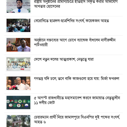
রাষ্ট্রীয় অনুষ্ঠানের প্রামাণ্যচিত্রে ইতিহাস বিকৃত করার অভিযোগ
আখতার হোসেনের
বেরোবিতে ছাত্রদল-ছাত্রশিবির সংঘর্ষ, কয়েকজন আহত
অনুষ্ঠানে বক্তব্যের আগে চোখে ব্যান্ডেজ বাঁধলেন নাসীরুদ্দীন
পাটওয়ারী
দেশে নতুন দলের আত্মপ্রকাশ, নেতৃত্বে যারা
গণতন্ত্র যদি চলে, তবে বাকি কাজগুলো হয়ে যায়: মির্জা ফখরুল
৫ আগস্ট রাজধানীতে মহাসমাবেশ করবে জামায়াত নেতৃত্বাধীন
১১ দলীয় জোট
চেয়ারম্যান প্রার্থী নিয়ে জামালপুরে বিএনপির দুই পক্ষের সংঘর্ষ,
আহত ৬