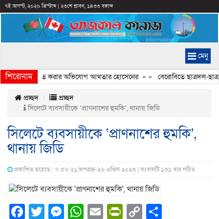
৭ই আগস্ট, ২০২৬ খ্রিস্টাব্দ
|
২৩শে শ্রাবণ, ১৪৩৩ বঙ্গাব্দ
মেনু
শিরোনাম
্যচিত্রে ইতিহাস বিকৃত করার অভিযোগ আখতার হোসেনের
» «
বেরোবিতে ছাত্রদল-ছাত্রশ
প্রচ্ছদ
প্রচ্ছদ
সিলেটে ব্যবসায়ীকে ‘প্রাণনাশের হুমকি’, থানায় জিডি
সিলেটে ব্যবসায়ীকে ‘প্রাণনাশের হুমকি’,
থানায় জিডি
প্রকাশিত হয়েছে : ৭:৫৬:২১,অপরাহ্ন ২৬ এপ্রিল ২০২৩ | সংবাদটি ১৩১ বার পঠিত
Facebook
Twitter
Messenger
WhatsApp
Email
PrintFriendly
Copy
Share