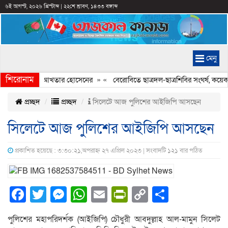
৬ই আগস্ট, ২০২৬ খ্রিস্টাব্দ
|
২২শে শ্রাবণ, ১৪৩৩ বঙ্গাব্দ
মেনু
শিরোনাম
িকৃত করার অভিযোগ আখতার হোসেনের
» «
বেরোবিতে ছাত্রদল-ছাত্রশিবির সংঘর্ষ, কয়ে
প্রচ্ছদ
প্রচ্ছদ
সিলেটে আজ পুলিশের আইজিপি আসছেন
সিলেটে আজ পুলিশের আইজিপি আসছেন
প্রকাশিত হয়েছে : ৩:৩০:২১,অপরাহ্ন ২৭ এপ্রিল ২০২৩ | সংবাদটি ১২১ বার পঠিত
Facebook
Twitter
Messenger
WhatsApp
Email
PrintFriendly
Copy
Share
Link
পুলিশের মহাপরিদর্শক (আইজিপি) চৌধুরী আবদুল্লাহ আল-মামুন সিলেট