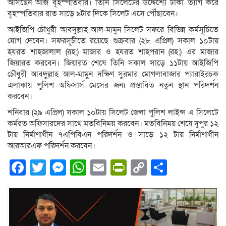
আসছেন আজ বৃহস্পতিবার। তিনি সিলেটের উদ্দেশ্যে ঢাকা ত্যাগ করে
বৃহস্পতিবার রাত সাড়ে ৯টার দিকে সিলেট এসে পৌঁছাবেন।
আইজিপি চৌধুরী আবদুল্লাহ আল-মামুন সিলেট সফরে বিভিন্ন কর্মসূচিতে
যোগ দেবেন। সফরসূচীতে রয়েছে শুক্রবার (২৮ এপ্রিল) সকাল ১০টায়
হযরত শাহজালাল (রহ:) মাজার ও হযরত শাহপরান (রহ:) এর মাজার
জিয়ারত করবেন। জিয়ারত শেষে তিনি সকাল সাড়ে ১১টায় আইজিপি
চৌধুরী আবদুল্লাহ আল-মামুন দক্ষিণ সুরমার মোগলাবাজার প্যারাইরচক
এলাকায় পুলিশ অফিসার্স মেসের জন্য প্রস্তাবিত নতুন স্থান পরিদর্শন
করবেন।
শনিবার (২৯ এপ্রিল) সকাল ১০টায় সিলেট জেলা পুলিশ লাইন্স এ সিলেটে
কর্মরত অফিসারদের সাথে মতবিনিময় করবেন। মতবিনিময় শেষে দুপুর ১২
টায় নির্মাণাধীন ৭এপিবিএন পরিদর্শন ও সাড়ে ১২ টায় নির্মাণাধীন
আরআরএফ পরিদর্শন করবেন।
Facebook
Twitter
Messenger
WhatsApp
Email
PrintFriendly
Copy
Share
Link