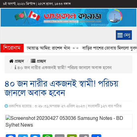
৯ই আগস্ট, ২০২৬ খ্রিস্টাব্দ
|
২৫শে শ্রাবণ, ১৪৩৩ বঙ্গাব্দ
মেনু
শিরোনাম
বেইমানি করেন জামায়াত আমির: রাশেদ খাঁন
» «
বাড়ির পাশের ডোবায় মিললো যুবদল 
প্রচ্ছদ
প্রচ্ছদ
৪০ জন নারীর একজনই স্বামী! পরিচয় জানলে অবাক হবেন
৪০ জন নারীর একজনই স্বামী! পরিচয়
জানলে অবাক হবেন
প্রকাশিত হয়েছে : ৩:২৮:৩১,অপরাহ্ন ২৭ এপ্রিল ২০২৩ | সংবাদটি ১২৭ বার পঠিত