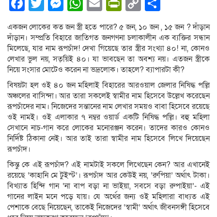
Facebook
Twitter
Messenger
WhatsApp
Email
PrintFriendly
Copy
Share
Link
একজন লোকের কত জন স্ত্রী হতে পারে? ৫ জন, ১০ জন , ১৫ জন ? দাঁড়ান
দাঁড়ান। সম্প্রতি বিহারে জাতিগত জনগণনা চলাকালীন এক ব্যক্তির সন্ধান
মিলেছে, যার নাম রূপচাঁদ! দেখা গিয়েছে তার স্ত্রীর সংখ্যা ৪০! না, কোনও
লেখার ভুল নয়, সত্য়িই ৪০। যা ভাবছেন তা অবশ্য নয়। এতজন স্ত্রীকে
নিয়ে সংসার মোটেও করেন না ভদ্রলোক। তাহলে? ব্যাপারটা কী?
বিষয়টা হল ওই ৪০ জন মহিলাই বিহারের আরওয়াল জেলার নিষিদ্ধ পল্লি
অঞ্চলের বাসিন্দা। আর তারা সকলেই স্বামীর নাম হিসেবে উল্লেখ করেছেন
রূপচাঁদের নাম। নিজেদের সন্তানের নাম লেখার সময়ও বাবা হিসেবে রয়েছে
ওই নামই। ওই এলাকার ৭ নম্বর ওয়ার্ড একটি নিষিদ্ধ পল্লি। বহু মহিলা
সেখানে নাচ-গান করে লোকের মনোরঞ্জন করেন। তাদের কারও কোনও
নির্দিষ্ট ঠিকানা নেই। আর তাই তারা স্বামীর নাম হিসেবে লিখে দিয়েছেন
রূপচাঁদ।
কিন্তু কে এই রূপচাঁদ? এই নামটাই সকলে লিখেছেন কেন? আর এখানেই
রয়েছে ‘কাহানি মে টুইস্ট’। রূপচাঁদ আর কেউই নয়, ‘রুপিয়া’ অর্থাৎ টাকা।
বিখ্যাত হিন্দি গান ‘না বাপ বড়া না ভাইয়া, সবসে বড়া রুপাইয়া’- এই
গানের লাইন মনে পড়ে যায়। যে অর্থের জন্য ওই মহিলারা বাধ্যত এই
পেশাকে বেছে নিয়েছেন, তাকেই নিজেদের ‘স্বামী’ অর্থাৎ জীবনসঙ্গী হিসেবে