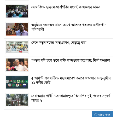
বেরোবিতে ছাত্রদল-ছাত্রশিবির সংঘর্ষ, কয়েকজন আহত
অনুষ্ঠানে বক্তব্যের আগে চোখে ব্যান্ডেজ বাঁধলেন নাসীরুদ্দীন
পাটওয়ারী
দেশে নতুন দলের আত্মপ্রকাশ, নেতৃত্বে যারা
গণতন্ত্র যদি চলে, তবে বাকি কাজগুলো হয়ে যায়: মির্জা ফখরুল
৫ আগস্ট রাজধানীতে মহাসমাবেশ করবে জামায়াত নেতৃত্বাধীন
১১ দলীয় জোট
চেয়ারম্যান প্রার্থী নিয়ে জামালপুরে বিএনপির দুই পক্ষের সংঘর্ষ,
আহত ৬
আরও খবর