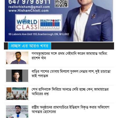
প্রচ্ছদ এর আরও খবর
গণঅভ্যুত্থানের সঙ্গে প্রথম বেইমানি করেন জামায়াত আমির:
রাশেদ খাঁন
বাড়ির পাশের ডোবায় মিললো যুবদল নেতার লাশ, দুই চাচাতো
ভাই পলাতক
শেখ হাসিনাকে ফিরিয়ে আনতে দেরি হচ্ছে কেন, জামায়াতের
আমিরের প্রশ্ন
রাষ্ট্রীয় অনুষ্ঠানের প্রামাণ্যচিত্রে ইতিহাস বিকৃত করার অভিযোগ
আখতার হোসেনের