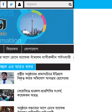
বিনোদন
যোগাযোগ
আগে চোখে ব্যান্ডেজ বাঁধলেন নাসীরুদ্দীন পাটওয়ারী
» «
দেশে নতুন দলের আত্মপ্রকাশ,
্রচ্ছদ এর আরও খবর
রাষ্ট্রীয় অনুষ্ঠানের প্রামাণ্যচিত্রে ইতিহাস
বিকৃত করার অভিযোগ আখতার হোসেনের
বেরোবিতে ছাত্রদল-ছাত্রশিবির সংঘর্ষ,
কয়েকজন আহত
অনুষ্ঠানে বক্তব্যের আগে চোখে ব্যান্ডেজ