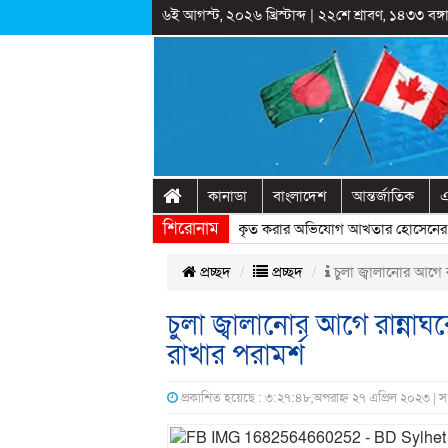
৬ই আগস্ট, ২০২৬ খ্রিস্টাব্দ
|
২২শে শ্রাবণ, ১৪৩৩ বঙ্গা
কানাডা
বাংলাদেশ
আন্তর্জাতিক
এ
শিরোনাম
রাষ্ট্রীয় অনুষ্ঠানের প্রামাণ্যচিত্রে ইতিহাস বিকৃত করার অভিযোগ আখতার হোসেনের
» 
প্রচ্ছদ
প্রচ্ছদ
চুলা জ্বালানোর আগে র
চুলা জ্বালানোর আগে রান্না
রাখার পরামর্শ
প্রকাশিত হয়েছে : ৩:২৭:৪৮,অপরাহ্ন ২৭ এপ্রিল ২০২৩ | 