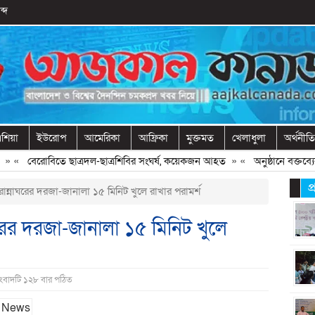
ব্দ
শিয়া
ইউরোপ
আমেরিকা
আফ্রিকা
মুক্তমত
খেলাধুলা
অর্থনীতি
«
বেরোবিতে ছাত্রদল-ছাত্রশিবির সংঘর্ষ, কয়েকজন আহত
» «
অনুষ্ঠানে বক্তব্যের 
প
ান্নাঘরের দরজা-জানালা ১৫ মিনিট খুলে রাখার পরামর্শ
ঘরের দরজা-জানালা ১৫ মিনিট খুলে
সংবাদটি ১২৮ বার পঠিত