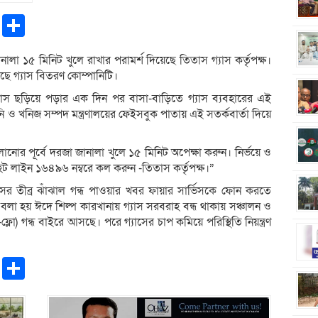
pp
ntFriendly
Copy
Share
Link
নালা ১৫ মিনিট খুলে রাখার পরামর্শ দিয়েছে তিতাস গ্যাস কর্তৃপক্ষ।
ছে গ্যাস বিতরণ কোম্পানিটি।
যাস ছড়িয়ে পড়ার এক দিন পর বাসা-বাড়িতে গ্যাস ব্যবহারের এই
লানি ও খনিজ সম্পদ মন্ত্রণালয়ের ফেইসবুক পাতায় এই সতর্কবার্তা দিয়ে
বালানোর পূর্বে দরজা জানালা খুলে ১৫ মিনিট অপেক্ষা করুন। নির্ভয়ে ও
স হট লাইন ১৬৪৯৬ নম্বরে কল করুন -তিতাস কর্তৃপক্ষ।”
ের তীব্র ঝাঁঝাল গন্ধ পাওয়ার খবর ফায়ার সার্ভিসকে ফোন করতে
লা হয় ঈদে শিল্প কারখানায় গ্যাস সরবরাহ বন্ধ থাকায় সঞ্চালন ও
লো) গন্ধ বাইরে আসছে। পরে গ্যাসের চাপ কমিয়ে পরিস্থিতি নিয়ন্ত্রণ
pp
ntFriendly
Copy
Share
Link