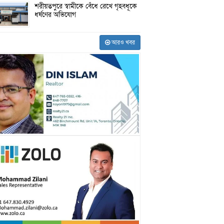
শরীয়তপুরে স্বামীকে বেঁধে রেখে গৃহবধূকে
ধর্ষণের অভিযোগ
আরও খবর