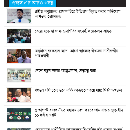
প্রচ্ছদ এর আরও খবর
রাষ্ট্রীয় অনুষ্ঠানের প্রামাণ্যচিত্রে ইতিহাস বিকৃত করার অভিযোগ
আখতার হোসেনের
বেরোবিতে ছাত্রদল-ছাত্রশিবির সংঘর্ষ, কয়েকজন আহত
অনুষ্ঠানে বক্তব্যের আগে চোখে ব্যান্ডেজ বাঁধলেন নাসীরুদ্দীন
পাটওয়ারী
দেশে নতুন দলের আত্মপ্রকাশ, নেতৃত্বে যারা
গণতন্ত্র যদি চলে, তবে বাকি কাজগুলো হয়ে যায়: মির্জা ফখরুল
৫ আগস্ট রাজধানীতে মহাসমাবেশ করবে জামায়াত নেতৃত্বাধীন
১১ দলীয় জোট