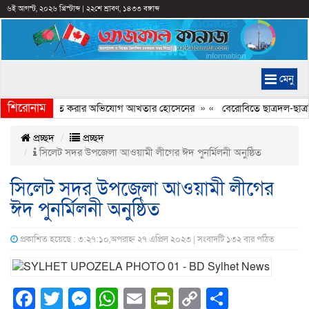
৬ই আগস্ট, ২০২৬ খ্রিস্টাব্দ
|
২২শে শ্রাবণ, ১৪৩৩ বঙ্গাব্দ
মেনু
শিরোনাম
ণ্যচিত্রে ইতিহাস বিকৃত করার অভিযোগ আখতার হোসেনের
» «
বেরোবিতে ছাত্রদল-ছাত্রশ
প্রচ্ছদ
প্রচ্ছদ
সিলেট সদর উপজেলা আওয়ামী লীগের ঈদ পুনর্মিলনী অনুষ্ঠিত
সিলেট সদর উপজেলা আওয়ামী লীগের
ঈদ পুনর্মিলনী অনুষ্ঠিত
প্রকাশিত হয়েছে : ৩:২৭:১০,অপরাহ্ন ২৭ এপ্রিল ২০২৩ | সংবাদটি ১৩২ বার পঠিত
Facebook
Twitter
Messenger
WhatsApp
Email
PrintFriendly
Copy
Share