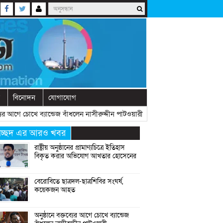
বিনোদন
যোগাযোগ
আগে চোখে ব্যান্ডেজ বাঁধলেন নাসীরুদ্দীন পাটওয়ারী
» «
দেশে নতুন দলের আত্মপ্রকাশ, 
্রচ্ছদ এর আরও খবর
রাষ্ট্রীয় অনুষ্ঠানের প্রামাণ্যচিত্রে ইতিহাস
বিকৃত করার অভিযোগ আখতার হোসেনের
বেরোবিতে ছাত্রদল-ছাত্রশিবির সংঘর্ষ,
কয়েকজন আহত
অনুষ্ঠানে বক্তব্যের আগে চোখে ব্যান্ডেজ