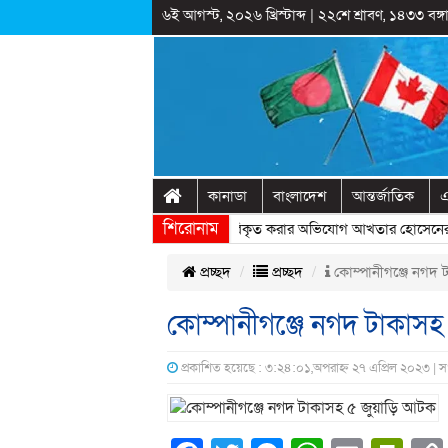
৬ই আগস্ট, ২০২৬ খ্রিস্টাব্দ
|
২২শে শ্রাবণ, ১৪৩৩ বঙ্গা
কানাডা
বাংলাদেশ
আন্তর্জাতিক
এ
শিরোনাম
রাষ্ট্রীয় অনুষ্ঠানের প্রামাণ্যচিত্রে ইতিহাস বিকৃত করার অভিযোগ আখতার হোসেনের
» 
প্রচ্ছদ
প্রচ্ছদ
কোম্পানীগঞ্জে নগদ 
কোম্পানীগঞ্জে নগদ টাকাস
প্রকাশিত হয়েছে : ৩:২৪:০১,অপরাহ্ন ২৭ এপ্রিল ২০২৩ | 