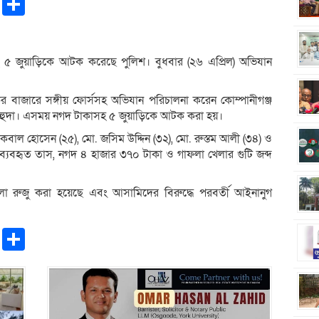
pp
ntFriendly
Copy
Share
Link
 ৫ জুয়াড়িকে আটক করেছে পুলিশ। বুধবার (২৬ এপ্রিল) অভিযান
কের বাজারে সঙ্গীয় ফোর্সসহ অভিযান পরিচালনা করেন কোম্পানীগঞ্জ
দা। এসময় নগদ টাকাসহ ৫ জুয়াড়িকে আটক করা হয়।
বাল হোসেন (২৫), মো. জসিম উদ্দিন (৩২), মো. রুস্তম আলী (৩৪) ও
় ব্যবহৃত তাস, নগদ ৪ হাজার ৩৭০ টাকা ও গাফলা খেলার গুটি জব্দ
লা রুজু করা হয়েছে এবং আসামিদের বিরুদ্ধে পরবর্তী আইনানুগ
pp
ntFriendly
Copy
Share
Link