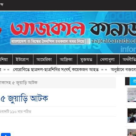
ব্দ
শিয়া
ইউরোপ
আমেরিকা
আফ্রিকা
মুক্তমত
খেলাধুলা
অর্থনীতি
«
বেরোবিতে ছাত্রদল-ছাত্রশিবির সংঘর্ষ, কয়েকজন আহত
» «
অনুষ্ঠানে বক্তব্যের 
প
টাকাসহ ৫ জুয়াড়ি আটক
হ ৫ জুয়াড়ি আটক
সংবাদটি ১১০ বার পঠিত