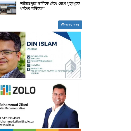
শরীয়তপুরে স্বামীকে বেঁধে রেখে গৃহবধূকে
ধর্ষণের অভিযোগ
আরও খবর