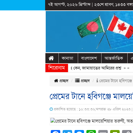
৭ই আগস্ট, ২০২৬ খ্রিস্টাব্দ
|
২৩শে শ্রাবণ, ১৪৩৩ বঙ্গাব
কানাডা
বাংলাদেশ
আন্তর্জাতিক
এ
শিরোনাম
শেখ হাসিনাকে ফিরিয়ে আনতে দেরি হচ্ছে কেন, জামায়াতের আমিরের প্রশ্ন
» «
রাষ্
প্রচ্ছদ
প্রচ্ছদ
প্রেমের টানে হবিগঞ্
প্রেমের টানে হবিগঞ্জে মাল
প্রকাশিত হয়েছে : ১০:৩৩:৩৬,অপরাহ্ন ২৮ এপ্রিল ২০২৩ |