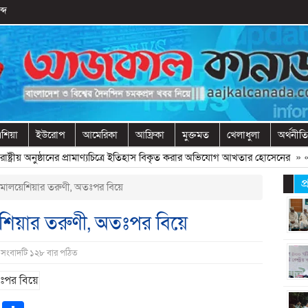
্দ
শিয়া
ইউরোপ
আমেরিকা
আফ্রিকা
মুক্তমত
খেলাধুলা
অর্থনীতি
ট্রীয় অনুষ্ঠানের প্রামাণ্যচিত্রে ইতিহাস বিকৃত করার অভিযোগ আখতার হোসেনের
» «
বে
প
জে মালয়েশিয়ার তরুণী, অতঃপর বিয়ে
য়েশিয়ার তরুণী, অতঃপর বিয়ে
 সংবাদটি ১২৮ বার পঠিত