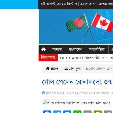
৯ই আগস্ট, ২০২৬ খ্রিস্টাব্দ
|
২৫শে শ্রাবণ, ১৪৩৩ বঙ্গা
কানাডা
বাংলাদেশ
আন্তর্জাতিক
এ
শিরোনাম
গণঅভ্যুত্থানের সঙ্গে প্রথম বেইমানি করেন জামায়াত আমির: রাশেদ খাঁন
» «
বাড়ির 
প্রচ্ছদ
খেলাধুলা
গোল পেলেন রোন
গোল পেলেন রোনালদো, জ
প্রকাশিত হয়েছে : ৮:৪৫:১১,অপরাহ্ন ২৯ এপ্রিল ২০২৩ | 