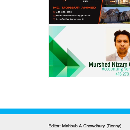
Editor: Mahbub A Chowdhury (Ronny)