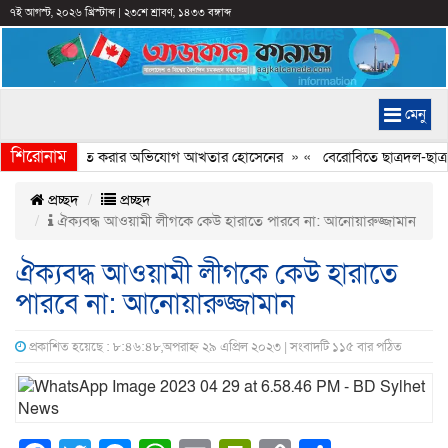
৭ই আগস্ট, ২০২৬ খ্রিস্টাব্দ
|
২৩শে শ্রাবণ, ১৪৩৩ বঙ্গাব্দ
মেনু
শিরোনাম
্যচিত্রে ইতিহাস বিকৃত করার অভিযোগ আখতার হোসেনের
» «
বেরোবিতে ছাত্রদল-ছাত্রশ
প্রচ্ছদ
প্রচ্ছদ
ঐক্যবদ্ধ আওয়ামী লীগকে কেউ হারাতে পারবে না: আনোয়ারুজ্জামান
ঐক্যবদ্ধ আওয়ামী লীগকে কেউ হারাতে
পারবে না: আনোয়ারুজ্জামান
প্রকাশিত হয়েছে : ৮:৪৬:৪৮,অপরাহ্ন ২৯ এপ্রিল ২০২৩ | সংবাদটি ১১৫ বার পঠিত