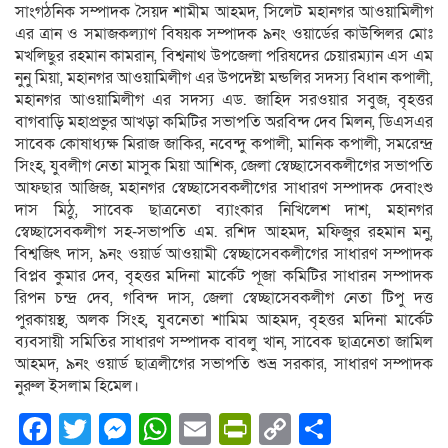
সাংগঠনিক সম্পাদক সৈয়দ শামীম আহমদ, সিলেট মহানগর আওয়ামিলীগ
এর ত্রান ও সমাজকল্যাণ বিষয়ক সম্পাদক ৯নং ওয়ার্ডের কাউন্সিলর মোঃ
মখলিছুর রহমান কামরান, বিশ্বনাথ উপজেলা পরিষদের চেয়ারম্যান এস এম
নুনু মিয়া, মহানগর আওয়ামিলীগ এর উপদেষ্টা মন্ডলির সদস্য বিধান কপালী,
মহানগর আওয়ামিলীগ এর সদস্য এড. জাহিদ সরওয়ার সবুজ, বৃহত্তর
বাগবাড়ি মহাপ্রভুর আখড়া কমিটির সভাপতি অরবিন্দ দেব মিলন, ডিএসএর
সাবেক কোষাধ্যক্ষ মিরাজ জাকির, নবেন্দু কপালী, মানিক কপালী, সমরেন্দ্র
সিংহ, যুবলীগ নেতা মাসুক মিয়া আশিক, জেলা স্বেচ্ছাসেবকলীগের সভাপতি
আফছার আজিজ, মহানগর স্বেচ্ছাসেবকলীগের সাধারণ সম্পাদক দেবাংশু
দাস মিঠু, সাবেক ছাত্রনেতা ব্যাংকার নিখিলেশ দাশ, মহানগর
স্বেচ্ছাসেবকলীগ সহ-সভাপতি এম. রশিদ আহমদ, মফিজুর রহমান মনু,
বিশ্বজিৎ দাস, ৯নং ওয়ার্ড আওয়ামী স্বেচ্ছাসেবকলীগের সাধারণ সম্পাদক
বিপ্লব কুমার দেব, বৃহত্তর মদিনা মার্কেট পূজা কমিটির সাধারন সম্পাদক
রিপন চন্দ্র দেব, গবিন্দ দাস, জেলা স্বেচ্ছাসেবকলীগ নেতা টিপু দত্ত
পুরকায়স্থ, অলক সিংহ, যুবনেতা শামিম আহমদ, বৃহত্তর মদিনা মার্কেট
ব্যবসায়ী সমিতির সাধারণ সম্পাদক বাবলু খান, সাবেক ছাত্রনেতা জামিল
আহমদ, ৯নং ওয়ার্ড ছাত্রলীগের সভাপতি শুভ্র সরকার, সাধারণ সম্পাদক
নুরুল ইসলাম হিমেল।
Facebook
Twitter
Messenger
WhatsApp
Email
PrintFriendly
Copy
Share