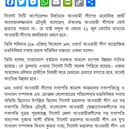
Facebook
Twitter
Messenger
WhatsApp
Email
PrintFriendly
Copy
Share
Link
সিলেট সিটি কর্পোরেশন নির্বাচনে আওয়ামী লীগের মনোনিত প্রার্থী
আনোয়ারুজ্জামান চৌধুরী বলেছেন, ঐক্যবদ্ধ আওয়ামী লীগকে কেউ
হারাতে পারবে না। যে যাই বলুক না কেনো ২১ জুন ভোটের মাধ্যমে
আওয়ামী লীগের জনপ্রিয়তা প্রমাণ হবে।
তিনি শনিবার (২৯ এপ্রিল) বিকেলে ৯নং ওয়ার্ড আওয়ামী লীগ আয়োজিত
মতবিনিময় সভায় প্রধান অতিথির বক্তব্যে একথা বলেন।
তিনি বলেন, সারাদেশে বর্তমান সরকার আমলে ব্যাপক উন্নয়ন সাধিত
হয়েছে। সে তুলনায় এখনো সিলেট সিটি অনেক পিছিয়ে রয়েছে। এজন্য
আমাদের নৌকার প্রার্থীকে বিজয়ী করে মেয়রের চেয়ারে বসাতে হবে, তবেই
কাংখিত উন্নয়ন হবে।
৯নং ওয়ার্ড আওয়ামী লীগের সভাপতি কামাল আহমদের সভাপতিত্বে ও
সাধারণ সম্পাদক এড. মোস্তফা দেলোয়ারের পরিচালনায় মতবিনিময় সভায়
অতিথি হিসেবে উপস্থিত ছিলেন সিলেট মহানগর আওয়ামী লীগ এর সহ
সভাপতি বিজিত চৌধুরী, বাংলাদেশ আওয়ামী স্বেচ্ছাসেবকলীগের সহ
সভাপতি সুব্রত পুরকায়স্থ, সিলেট জেলা আওয়ামীরলীগের সহ সভাপতি
অধ্যাপক সুজাত আলী রফিক, সিলেট মহানগর আওয়ামী লীগ এর যুগ্ম
সাধারণ সম্পাদক বিধান কুমার সাহা, সিলেট মহানগর আওয়ামী লীগ এর