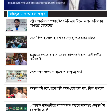
প্রচ্ছদ এর আরও খবর
রাষ্ট্রীয় অনুষ্ঠানের প্রামাণ্যচিত্রে ইতিহাস বিকৃত করার অভিযোগ
আখতার হোসেনের
বেরোবিতে ছাত্রদল-ছাত্রশিবির সংঘর্ষ, কয়েকজন আহত
অনুষ্ঠানে বক্তব্যের আগে চোখে ব্যান্ডেজ বাঁধলেন নাসীরুদ্দীন
পাটওয়ারী
দেশে নতুন দলের আত্মপ্রকাশ, নেতৃত্বে যারা
গণতন্ত্র যদি চলে, তবে বাকি কাজগুলো হয়ে যায়: মির্জা ফখরুল
৫ আগস্ট রাজধানীতে মহাসমাবেশ করবে জামায়াত নেতৃত্বাধীন
১১ দলীয় জোট