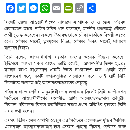
Facebook
Twitter
Messenger
WhatsApp
Email
PrintFriendly
Copy
Share
Link
সিলেট জেলা আওয়ামীলীগের সাধারণ সম্পাদক ও ও জেলা পরিষদ
চেয়ারম্যান অ্যাড. নাসির উদ্দিন খান বলেছেন, মাননীয় প্রধানমন্ত্রী নৌকার
প্রার্থী চুড়ান্ত করেছেন। সকলে ঐক্যবদ্ধ থেকে নৌকা মার্কাকে বিজয়ী করতে
হবে। নৌকার মানেই তৃণমূলের বিজয়, নৌকার বিজয় মানেই সাধারণ
মানুষের বিজয়।
তিনি বলেন, আওয়ামীলীগ সরকার দেশের অনেক উন্নয়ন করেছে।
ইতিমধ্যে আমরা মধ্যম আয়ের জাতি হয়েছি। প্রধানমন্ত্রীর ভিশন ২০৪১
সালের মধ্যে বাংলাদেশ একটি উন্নত বাংলাদেশ হবে, একটি স্মার্ট
বাংলাদেশ হবে, একটি তথ্যপ্রযুক্তির বাংলাদেশ হবে। সেই স্মার্ট সিটি
সিলেটকে বানাতে চাই আনোয়ারুজ্জামানের নেতৃত্বে।
শনিবার রাতে নগরীর মাছুমদিঘীরপার এলাকায় সিলেট সিটি কর্পোরেশন
নির্বাচনে আওয়ামীলীগের মনোনীত প্রার্থী আনোয়ারুজ্জামান চৌধুরীর
নির্বাচন পরিচালনা বিষয়ে মতবিনিময় সভায় প্রধান অতিথির ব্ক্তব্যে তিনি
এসব কথা বলেন।
এসময় তিনি বলেন আগামী ২১জুন এর নির্বাচনে একেকজন মুজিব সৈনিক,
একেকজন আনোয়ারুজ্জামান হয়ে সেন্টার পাহারা দিবেন, সেন্টারে কাজ