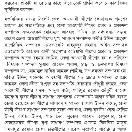
করবেন। প্রতিটি মা বোনের কাছে গিয়ে ভোট প্রার্থনা করে নৌকার বিজয়
সুনিশ্চিত করবেন।
মতবিনিময় সভায় সিলেট জেলা আওয়ামী লীগের কোষাধ্যক্ষ শমশের
জামাল এর সভাপতিত্বে এবং জেলা আওয়ামী লীগের প্রচার ও প্রকাশনা
সম্পাদক এডভোকেট মোহাম্মদ আব্বাছ উদ্দিন এর সঞ্চালনায় বক্তব্য
রাখেন জেলা আওয়ামীলীগের যুগ্ম সাধারন সম্পাদক কবীর উদ্দিন আহমদ,
সাংগঠনিক সম্পাদক এডভোকেট মাহফুজুর রহমান, আইন সম্পাদক
এডভোকেট আজমল আলী, মহানগর আওয়ামী লীগের প্রচার ও প্রকাশনা
সম্পাদক আব্দুর রহমান জামিল, জেলা আওয়ামী লীগের বন ও পরিবেশ
বিষয়ক সম্পাদক মুস্তাক আহমদ পলাশ, স্বাস্থ্য ও জনসংখ্যা বিষয়ক
সম্পাদক ডা: মোহাম্মদ সাকির আহমদ (শাহীন), উপ-দফতর সম্পাদক মো:
মজির উদ্দিন, মহানগর আওয়ামী লীগের সহ প্রচার সম্পাদক সোয়েব
আহমদ, জেলা ক্রীড়া সংস্থার সহ-সভাপতি ফেরদৌস চৌধুরী রুহেল, জেলা
আওয়ামী লীগের সদস্য আব্দুল বারী, শাহিদুর রহমান চৌধুরী জাবেদ,
মহানগর কৃষক লীগের সাধারণ সম্পাদক এডভোকেট আব্দুর রকিব বাবলু,
জেলা স্বেচ্ছাসেবক লীগের সাধারণ সম্পাদক জালাল উদ্দিন কয়েছ, জেলা
তাঁতী লীগের সাধারণ সম্পাদক সুজন দেব নাথ, জেলা যুবলীগ নেতা সেলিম
উদ্দিন, রমিজ উদ্দিন, শান্ত দেব, সুজেল আহমদ তালুকদার, জেলা
স্বেচ্ছাসেবক লীগের যুগ্ম সাধারণ সম্পাদক গোলাম কিবরিয়া মাসুক,
এমদাদুর রহমান, জেলা ছাত্রলীগের সাবেক সভাপতি শাহরিয়ার আলম