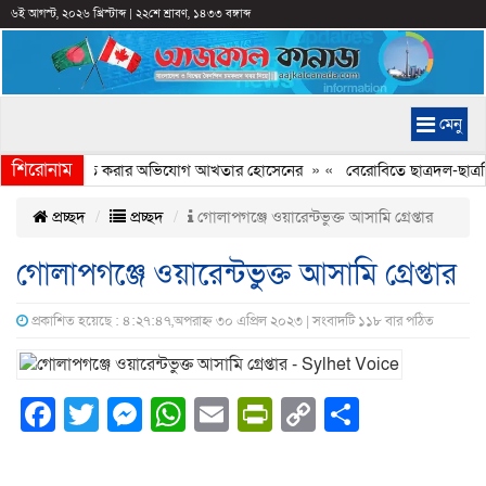
৬ই আগস্ট, ২০২৬ খ্রিস্টাব্দ
|
২২শে শ্রাবণ, ১৪৩৩ বঙ্গাব্দ
মেনু
শিরোনাম
্যচিত্রে ইতিহাস বিকৃত করার অভিযোগ আখতার হোসেনের
» «
বেরোবিতে ছাত্রদল-ছাত্রশ
প্রচ্ছদ
প্রচ্ছদ
গোলাপগঞ্জে ওয়ারেন্টভুক্ত আসামি গ্রেপ্তার
গোলাপগঞ্জে ওয়ারেন্টভুক্ত আসামি গ্রেপ্তার
প্রকাশিত হয়েছে : ৪:২৭:৪৭,অপরাহ্ন ৩০ এপ্রিল ২০২৩ | সংবাদটি ১১৮ বার পঠিত
Facebook
Twitter
Messenger
WhatsApp
Email
PrintFriendly
Copy
Share
Link