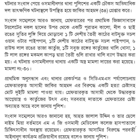
ঘটনার সংবাদ পেয়ে ওসমানীনগর থানা পুলিশের একটি চৌকস আভিযানিক
দল তাৎক্ষণিক ঘটনাস্থলে উপস্থিত হয়ে জাকির আহমদ (৩৪) গ্রেপ্তার করে।
সংবাদ সম্মেলনে আরও জানায়, গ্রেফতারের পর প্রথামিক জিজ্ঞাসাবাদে
টয়লেটের নকল ছাদের উপর থেকে একটি পুরাতন কালো, নীল ও ছাই
রঙের সুতির লুঙ্গি দিয়ে মোড়ানো ১ টি দেশীয় তৈরী কাঠের বাটযুক্ত সচল
ওয়ান ওটার পাইপগান, ১টি দেশীয় কাঠের বাটযুক্ত সচল পাইপগান, ৬
রাউন্ড লাল রঙের তাজা কার্তুজ, ১টি সবুজ রঙ্গের কার্তুজের খালি খোসা, ১
টি লাল রঙ্গের মকমল কাপড় দ্বারা তৈরী গুলি রাখার খালি ব্যাগ উদ্ধার করা
হয়। এ ঘটনায় ওসামনীনগর থানায় একটি অস্ত্র মামলা দায়ের করা হয়েছে।
মামলা নং-৩০।
প্রাথমিক অনুসন্ধান এবং থানার রেকর্ডপত্র ও সিডিএমএস পর্যালোচনায়
গ্রেফতারকৃত আসামী জাকির আহমদ এর বিরুদ্ধে একটি হত্যা চেষ্টাসহ
মোট দুইটি মামলা পাওয়া যায়। গ্রেফতারকৃত আসামী থেকে উদ্ধারকৃত
আগ্নেয়াস্ত্র ও কার্তুজের উৎস এবং সরবরাহ দাতাকে গ্রেফতারের চেষ্টা
অব্যাহত আছে বলে জানায় পুলিশ।
সংবাদ সম্মেলনে আরও জানানো হয়, আহত জালাল উদ্দিন ও তার ছেলে
নাইম মিয়া বর্তমানে এম এ জি ওসমানী মেডিকেল কলেজ হাসপাতালে
চিকিৎসাধীন অবস্থায় রয়েছেন। গ্রেফতারকৃত আসামির বিরুদ্ধে পরবর্তী
আইনানুগ কার্যক্রম প্রক্রিয়াধীন রয়েছে বলেও জানায় পুলিশ।