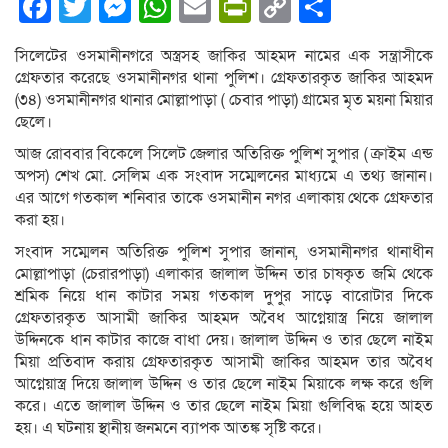
Facebook
Twitter
Messenger
WhatsApp
Email
PrintFriendly
Copy
Share
Link
সিলেটের ওসমানীনগরে অস্ত্রসহ জাকির আহমদ নামের এক সন্ত্রাসীকে
গ্রেফতার করেছে ওসমানীনগর থানা পুলিশ। গ্রেফতারকৃত জাকির আহমদ
(৩৪) ওসমানীনগর থানার মোল্লাপাড়া ( চেবার পাড়া) গ্রামের মৃত ময়না মিয়ার
ছেলে।
আজ রোববার বিকেলে সিলেট জেলার অতিরিক্ত পুলিশ সুপার ( ক্রাইম এন্ড
অপস) শেখ মো. সেলিম এক সংবাদ সম্মেলনের মাধ্যমে এ তথ্য জানান।
এর আগে গতকাল শনিবার তাকে ওসমানীন নগর এলাকায় থেকে গ্রেফতার
করা হয়।
সংবাদ সম্মেলন অতিরিক্ত পুলিশ সুপার জানান, ওসমানীনগর থানাধীন
মোল্লাপাড়া (চেরারপাড়া) এলাকার জালাল উদ্দিন তার চাষকৃত জমি থেকে
শ্রমিক নিয়ে ধান কাটার সময় গতকাল দুপুর সাড়ে বারোটার দিকে
গ্রেফতারকৃত আসামী জাকির আহমদ অবৈধ আগ্নেয়াস্ত্র নিয়ে জালাল
উদ্দিনকে ধান কাটার কাজে বাধা দেয়। জালাল উদ্দিন ও তার ছেলে নাইম
মিয়া প্রতিবাদ করায় গ্রেফতারকৃত আসামী জাকির আহমদ তার অবৈধ
আগ্নেয়াস্ত্র দিয়ে জালাল উদ্দিন ও তার ছেলে নাইম মিয়াকে লক্ষ করে গুলি
করে। এতে জালাল উদ্দিন ও তার ছেলে নাইম মিয়া গুলিবিদ্ধ হয়ে আহত
হয়। এ ঘটনায় স্থানীয় জনমনে ব্যাপক আতঙ্ক সৃষ্টি করে।