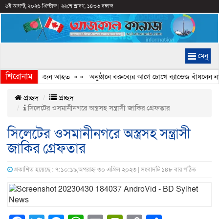
৬ই আগস্ট, ২০২৬ খ্রিস্টাব্দ
|
২২শে শ্রাবণ, ১৪৩৩ বঙ্গাব্দ
মেনু
শিরোনাম
র সংঘর্ষ, কয়েকজন আহত
» «
অনুষ্ঠানে বক্তব্যের আগে চোখে ব্যান্ডেজ বাঁধলেন নাসী
প্রচ্ছদ
প্রচ্ছদ
সিলেটের ওসমানীনগরে অস্ত্রসহ সন্ত্রাসী জাকির গ্রেফতার
সিলেটের ওসমানীনগরে অস্ত্রসহ সন্ত্রাসী
জাকির গ্রেফতার
প্রকাশিত হয়েছে : ৭:১০:১৯,অপরাহ্ন ৩০ এপ্রিল ২০২৩ | সংবাদটি ১৪৮ বার পঠিত