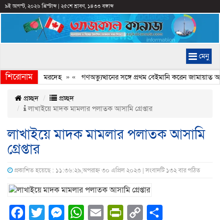
৯ই আগস্ট, ২০২৬ খ্রিস্টাব্দ
|
২৫শে শ্রাবণ, ১৪৩৩ বঙ্গাব্দ
মেনু
শিরোনাম
লছিল কিশোরের মরদেহ
» «
গণঅভ্যুত্থানের সঙ্গে প্রথম বেইমানি করেন জামায়াত আমি
প্রচ্ছদ
প্রচ্ছদ
লাখাইয়ে মাদক মামলার পলাতক আসামি গ্রেপ্তার
লাখাইয়ে মাদক মামলার পলাতক আসামি
গ্রেপ্তার
প্রকাশিত হয়েছে : ১১:৩৬:২৯,অপরাহ্ন ৩০ এপ্রিল ২০২৩ | সংবাদটি ১৩২ বার পঠিত
Facebook
Twitter
Messenger
WhatsApp
Email
PrintFriendly
Copy
Share