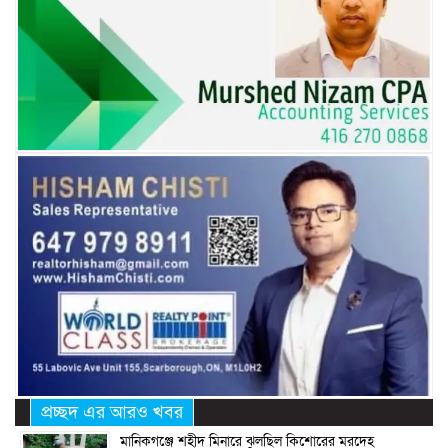
প্রচ্ছদ এর আরও খবর
মানিকগঞ্জে শহীদ মিনারে ঝুলছিল কিশোরের মরদেহ