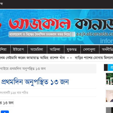
ব্দ
শিয়া
ইউরোপ
আমেরিকা
আফ্রিকা
মুক্তমত
খেলাধুলা
অর্থনীতি
রথম বেইমানি করেন জামায়াত আমির: রাশেদ খাঁন
» «
বাড়ির পাশের ডোবায় মিললো যু
প
খাইয়ে প্রথমদিন অনুপস্থিত ১৩ জন
 প্রথমদিন অনুপস্থিত ১৩ জন
 সংবাদটি ১২৪ বার পঠিত