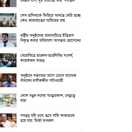
নেতার লাশ, দুই চাচাতো ভাই পলাতক
শেখ হাসিনাকে ফিরিয়ে আনতে দেরি হচ্ছে
কেন, জামায়াতের আমিরের প্রশ্ন
রাষ্ট্রীয় অনুষ্ঠানের প্রামাণ্যচিত্রে ইতিহাস
বিকৃত করার অভিযোগ আখতার হোসেনের
বেরোবিতে ছাত্রদল-ছাত্রশিবির সংঘর্ষ,
কয়েকজন আহত
অনুষ্ঠানে বক্তব্যের আগে চোখে ব্যান্ডেজ
বাঁধলেন নাসীরুদ্দীন পাটওয়ারী
দেশে নতুন দলের আত্মপ্রকাশ, নেতৃত্বে
যারা
গণতন্ত্র যদি চলে, তবে বাকি কাজগুলো
হয়ে যায়: মির্জা ফখরুল