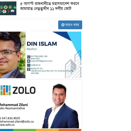
৫ আগস্ট রাজধানীতে মহাসমাবেশ করবে
জামায়াত নেতৃত্বাধীন ১১ দলীয় জোট
আরও খবর