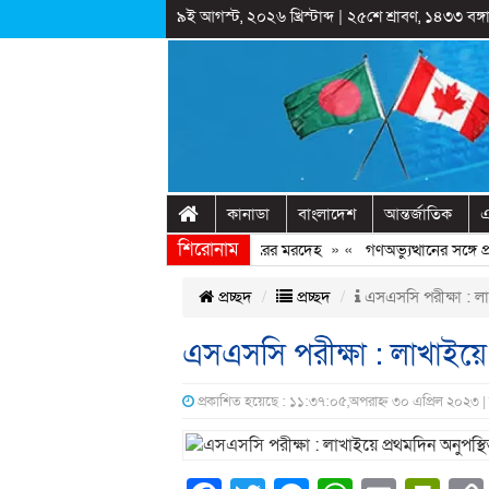
৯ই আগস্ট, ২০২৬ খ্রিস্টাব্দ
|
২৫শে শ্রাবণ, ১৪৩৩ বঙ্গা
কানাডা
বাংলাদেশ
আন্তর্জাতিক
এ
শিরোনাম
মানিকগঞ্জে শহীদ মিনারে ঝুলছিল কিশোরের মরদেহ
» «
গণঅভ্যুত্থানের সঙ্গে প্
প্রচ্ছদ
প্রচ্ছদ
এসএসসি পরীক্ষা : লা
এসএসসি পরীক্ষা : লাখাইয়ে
প্রকাশিত হয়েছে : ১১:৩৭:০৫,অপরাহ্ন ৩০ এপ্রিল ২০২৩ |