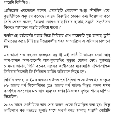
পারেনি বিবিসিও।
প্রেসিডেন্ট এরদোয়ান বলেন, এমআইটি গোয়েন্দা সংস্থা ‘দীর্ঘদিন ধরে’
কুরাইশিকে অনুসরণ করেছে। আরও বিস্তারিত কোনও তথ্য উল্লেখ না করে
তিনি কেবল বলেন, ‘আমরা কোনও বাছ-বিচার ছাড়াই সন্ত্রাসী সংগঠনের
বিরুদ্ধে আমাদের লড়াই চালিয়ে যাবো।’
বার্তাসংস্থা রয়টার্সের বরাত দিয়ে সিরিয়ার বেশ কয়েকটি সূত্র জানায়, তুর্কি
সীমান্তের কাছে সিরিয়ার উত্তরাঞ্চলীয় শহর জান্দারিসে এ অভিযান চালানো
হয়।
এর আগে গত বছরের নভেম্বরে সন্ত্রাসী এই গোষ্ঠীটি তাদের নেতা আবু
আল-হাসান আল-হাশেমি আল-কুরায়শির মৃত্যুর ঘোষণা দেয়। যুক্তরাষ্ট্র
সেসময় জানায়, তিনি ২০২২ সালের অক্টোবরের মাঝামাঝি দক্ষিণ-পশ্চিম
সিরিয়ায় বিদ্রোহী ফ্রি সিরিয়ান আর্মির অভিযানে নিহত হন।
বিবিসি বলছে, আইএস একসময় উত্তর-পূর্ব সিরিয়া থেকে উত্তর ইরাক জুড়ে
৮৮ হাজার বর্গ কিলোমিটার (৩৪ হাজার বর্গ মাইল) বিস্তৃত অঞ্চল দখল
করেছিল এবং প্রায় ৮০ লাখ মানুষের ওপর নিজেদের নৃশংস শাসন চাপিয়ে
দিয়েছিল।
২০১৯ সালে গোষ্ঠীটিকে তার শেষ অঞ্চল থেকে বিতাড়িত করা হয়। কিন্তু
জাতিসংঘ গত বছরের জুলাই মাসে সতর্ক করে জানায়, সন্ত্রাসী গোষ্ঠীটি