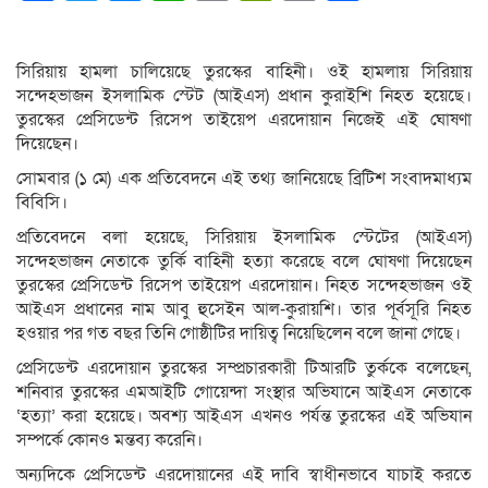
Link
সিরিয়ায় হামলা চালিয়েছে তুরস্কের বাহিনী। ওই হামলায় সিরিয়ায়
সন্দেহভাজন ইসলামিক স্টেট (আইএস) প্রধান কুরাইশি নিহত হয়েছে।
তুরস্কের প্রেসিডেন্ট রিসেপ তাইয়েপ এরদোয়ান নিজেই এই ঘোষণা
দিয়েছেন।
সোমবার (১ মে) এক প্রতিবেদনে এই তথ্য জানিয়েছে ব্রিটিশ সংবাদমাধ্যম
বিবিসি।
প্রতিবেদনে বলা হয়েছে, সিরিয়ায় ইসলামিক স্টেটের (আইএস)
সন্দেহভাজন নেতাকে তুর্কি বাহিনী হত্যা করেছে বলে ঘোষণা দিয়েছেন
তুরস্কের প্রেসিডেন্ট রিসেপ তাইয়েপ এরদোয়ান। নিহত সন্দেহভাজন ওই
আইএস প্রধানের নাম আবু হুসেইন আল-কুরায়শি। তার পূর্বসূরি নিহত
হওয়ার পর গত বছর তিনি গোষ্ঠীটির দায়িত্ব নিয়েছিলেন বলে জানা গেছে।
প্রেসিডেন্ট এরদোয়ান তুরস্কের সম্প্রচারকারী টিআরটি তুর্ককে বলেছেন,
শনিবার তুরস্কের এমআইটি গোয়েন্দা সংস্থার অভিযানে আইএস নেতাকে
‘হত্যা’ করা হয়েছে। অবশ্য আইএস এখনও পর্যন্ত তুরস্কের এই অভিযান
সম্পর্কে কোনও মন্তব্য করেনি।
অন্যদিকে প্রেসিডেন্ট এরদোয়ানের এই দাবি স্বাধীনভাবে যাচাই করতে