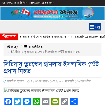
৬ই আগস্ট, ২০২৬ খ্রিস্টাব্দ
|
২২শে শ্রাবণ, ১৪৩৩ বঙ্গাব্দ
মেনু
শিরোনাম
্যচিত্রে ইতিহাস বিকৃত করার অভিযোগ আখতার হোসেনের
» «
বেরোবিতে ছাত্রদল-ছাত্রশ
প্রচ্ছদ
আন্তর্জাতিক
সিরিয়ায় তুরস্কের হামলায় ইসলামিক স্টেট প্রধান নিহত
সিরিয়ায় তুরস্কের হামলায় ইসলামিক স্টেট
প্রধান নিহত
প্রকাশিত হয়েছে : ১১:৫১:৪৭,অপরাহ্ন ০১ মে ২০২৩ | সংবাদটি ১৩২ বার পঠিত
Facebook
Twitter
Messenger
WhatsApp
Email
PrintFriendly
Copy
Share