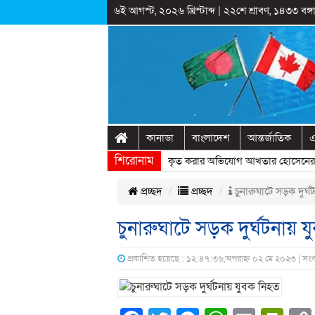
৬ই আগস্ট, ২০২৬ খ্রিস্টাব্দ
|
২২শে শ্রাবণ, ১৪৩৩ বঙ্গা
কানাডা
বাংলাদেশ
আন্তর্জাতিক
এ
শিরোনাম
রাষ্ট্রীয় অনুষ্ঠানের প্রামাণ্যচিত্রে ইতিহাস বিকৃত করার অভিযোগ আখতার হোসেনের
» 
প্রচ্ছদ
প্রচ্ছদ
চুনারুঘাটে সড়ক দুর্
চুনারুঘাটে সড়ক দুর্ঘটনায় 
প্রকাশিত হয়েছে : ১২:৪৭:৩৬,অপরাহ্ন ০২ মে ২০২৩ | সং