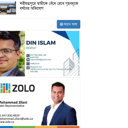
শরীয়তপুরে স্বামীকে বেঁধে রেখে গৃহবধূকে
ধর্ষণের অভিযোগ
আরও খবর