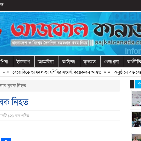
ব্দ
শিয়া
ইউরোপ
আমেরিকা
আফ্রিকা
মুক্তমত
খেলাধুলা
অর্থনীতি
«
বেরোবিতে ছাত্রদল-ছাত্রশিবির সংঘর্ষ, কয়েকজন আহত
» «
অনুষ্ঠানে বক্তব্যের 
প
ঘটনায় যুবক নিহত
যুবক নিহত
বাদটি ১২১ বার পঠিত