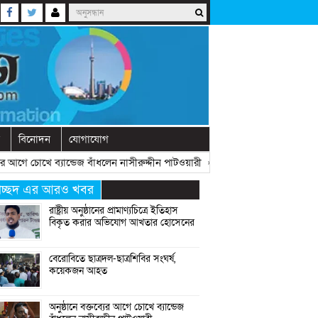
বিনোদন
যোগাযোগ
আগে চোখে ব্যান্ডেজ বাঁধলেন নাসীরুদ্দীন পাটওয়ারী
» «
দেশে নতুন দলের আত্মপ্রকাশ,
্রচ্ছদ এর আরও খবর
রাষ্ট্রীয় অনুষ্ঠানের প্রামাণ্যচিত্রে ইতিহাস
বিকৃত করার অভিযোগ আখতার হোসেনের
বেরোবিতে ছাত্রদল-ছাত্রশিবির সংঘর্ষ,
কয়েকজন আহত
অনুষ্ঠানে বক্তব্যের আগে চোখে ব্যান্ডেজ