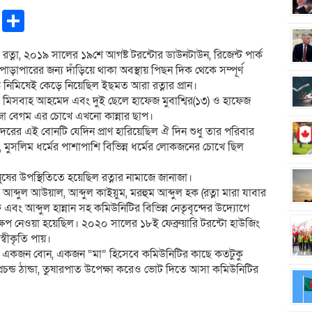
pp
ntFriendly
Copy
Share
Link
ত্না, ২০১৯ সালের ১৯শে আগষ্ট টরন্টোর ডাউনটাউন, রিজেন্ট পার্ক
াড়াপারের জন্য দাঁড়িয়ে থাকা অবস্থায় পিছন দিক থেকে সম্পূর্ণ
 নিমিষেই কেড়ে নিয়েছিল ইছমত আরা রত্নার প্রান।
ানা মিসবাহ আহমেদ এবং দুই ছেলে হাফেজ মুবাশ্বির(১৩) ও হাফেজ
দিজা বেগম এর চোখে এখনো কান্নার ছাপ।
ের এই বোনটি যেদিন প্রাণ হারিয়েছিল ঐ দিন শুধু তার পরিবার
য়, মুসলিম ধর্মের পাশাপাশি বিভিন্ন ধর্মের লোকজনের চোখে ছিল
নুষের উপস্থিতিতে হয়েছিল রত্নার নামাজে জানাজা।
আব্দুল আউয়াল, আব্দুল কাইয়ুম, মরহুম আব্দুল হক (রত্না মারা যাবার
এবং আব্দুল হান্নান সহ কমিউনিটির বিভিন্ন নেতৃবৃন্দের উদ্যোগে
ষেপ নেওয়া হয়েছিল। ২০২০ সালের ১৮ই ফেব্রুয়ারি টরন্টো হাউজিং
বীকৃতি পায়।
 না, একজন বোন, একজন “মা” হিসেবে কমিউনিটির কাছে কতটুকু
রচন্ড ঠান্ডা, তুষারপাত উপেক্ষা করেও ভোট দিতে আসা কমিউনিটির