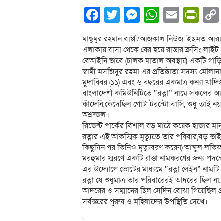
Facebook
Twitter
Messenger
WhatsA
Email
Pri
মাছুমুর রহমান বাপ্পী/আজকাল নিউজ: ইছমত আরা র
এলাকায় বাসা থেকে বের হয়ে রাস্তার ক্রসিং লাইট প
বেআইনি ভাবে (চালক মাতাল অবস্থায়) একটি গাড়ি
স্বামী মসজিদুর রহমা এর প্রতিষ্ঠাতা সদস্য মৌল
মুদাব্বির (১১) এবং ৬ বছরের একমাত্র কন্যা খা
বাংলাদেশী কমিউনিটিতে “রত্না” নামে সকলের আদর
কাঁদেনি,কেঁদেছিল গোটা টরন্টো বাসি, শুধু তাই ন
অশ্রুজল।
রিজেন্ট পার্কের বিশাল বড় মাঠে কয়েক হাজার মা
রত্নার এই আকস্মিক মৃত্যুতে তার পরিবার,বড় ভাই 
কিছুদিন পর তিনিও মৃত্যুবরণ করেন) আব্দুল লতিফ 
মরহুমার স্মরণে একটি রাস্তা নামকরণের জন্য পদক্
এর উদ্যোগে ভোটের মাধ্যমে “রত্না লেইন” নামটি স্
রত্না যে শুধুমাত্র তার পরিবারেরই আদরের ছিল
আদরের ও সম্মানের ছিল সেদিন বোঝা গিয়েছিল প্
সর্বস্তরের পুরুষ ও মহিলাদের উপস্থিতি দেখে।