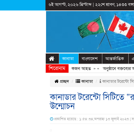
৬ই আগস্ট, ২০২৬ খ্রিস্টাব্দ
|
২২শে শ্রাবণ, ১৪৩৩ বঙ্গা
কানাডা
বাংলাদেশ
আন্তর্জাতিক
এ
শিরোনাম
বেরোবিতে ছাত্রদল-ছাত্রশিবির সংঘর্ষ, কয়েকজন আহত
» «
অনুষ্ঠানে বক্তব্যের আগে
প্রচ্ছদ
কানাডা
কানাডার টরেন্টো সি
কানাডার টরেন্টো সিটিতে “
উন্মোচন
প্রকাশিত হয়েছে : ১:৫৪:৩৪,অপরাহ্ন ১৩ জুলাই ২০২৩ | 