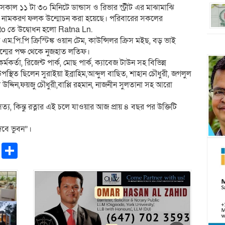
সকাল ১১ টা ৩০ মিনিটে ডান্ডাস ও রিভার স্ট্রীট এর মাঝামাঝি
্তার নামকরণ ফলক উন্মোচন করা হয়েছে। পরিবারের সকলের
nto তে উদ্বোধন হলো Ratna Ln.
েন এম.পি.পি ক্রিস্টিঙ্ক ওয়ান টেম, কাউন্সিলর ক্রিস মইছ, বড় ভাই
রজন্মের পক্ষ থেকে নুজহাত লতিফ।
্মকর্তা, রিজেন্ট পার্ক, মোছ পার্ক, ক্যাবেজ টাউন সহ বিভিন্ন
স্থিত ছিলেন সুরাইয়া ইব্রাহিম,আব্দুল বাছিত, শাহান চৌধুরী, জগলুল
উদ্দিন,ফয়জু চৌধুরী,বাপ্পি রহমান, নাজনীন সুলতানা সহ আরো
, কিন্তু রত্নার এই চলে যাওয়ার আজ প্রায় ৪ বছর পর উক্তিটি
িবে ভুবন”।
pp
ntFriendly
Copy
Share
Link