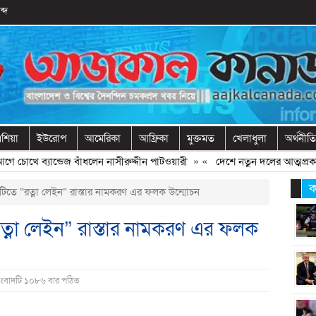
ব্দ
শিয়া
ইউরোপ
আমেরিকা
আফ্রিকা
মুক্তমত
খেলাধুলা
অর্থনীতি
 চোখে ব্যান্ডেজ বাঁধলেন নাসীরুদ্দীন পাটওয়ারী
» «
দেশে নতুন দলের আত্মপ্রকাশ, নেত
ক
টিতে “রত্না লেইন” রাস্তার নামকরণ এর ফলক উন্মোচন
রত্না লেইন” রাস্তার নামকরণ এর ফলক
সংবাদটি ১০৮৬ বার পঠিত