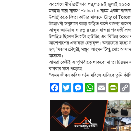
অবশেষে দীর্ঘ প্রতীক্ষার পর,গত ৮ই জুলাই ২০২৩ 
মরহুমা রত্না স্মরণে Ratna Ln নামে একটা রাস
উপস্থিতিতে ফিতা কাটার মাধ্যমে City of Toro
উদ্বোধনী অনুষ্ঠানে কান্না জড়িত কন্ঠে বক্তব্য রাখ
আব্দুল আউয়াল ও রত্নার রেখে যাওয়া পরবর্তী প্
উপস্থিত ছিলেন টরন্টো হাউজিং এর বিভিন্ন স্তরের কর
আশেপাশের এলাকার নেতৃবৃন্দ। অন্যান্যের মধ্যে উপ
হক, মিজান চৌধুরী, মঞ্জুর আহমন টিপু, মোঃ আসাদ 
অনেকে।
আমরা কেউই এ পৃথিবীতে থাকবো না তা চিরন্তন সত্য
বারবার মনে পড়েছে
“এমন জীবন করিও গঠন মরিলে হাসিবে তুমি কাঁদ
Facebook
Twitter
Messenger
WhatsA
Email
Pri