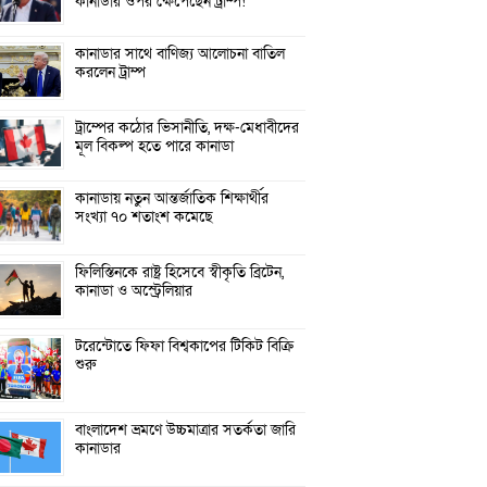
কানাডার ওপর ক্ষেপেছেন ট্রাম্প!
কানাডার সাথে বাণিজ্য আলোচনা বাতিল
করলেন ট্রাম্প
ট্রাম্পের কঠোর ভিসানীতি, দক্ষ-মেধাবীদের
মূল বিকল্প হতে পারে কানাডা
কানাডায় নতুন আন্তর্জাতিক শিক্ষার্থীর
সংখ্যা ৭০ শতাংশ কমেছে
ফিলিস্তিনকে রাষ্ট্র হিসেবে স্বীকৃতি ব্রিটেন,
কানাডা ও অস্ট্রেলিয়ার
টরেন্টোতে ফিফা বিশ্বকাপের টিকিট বিক্রি
শুরু
বাংলাদেশ ভ্রমণে উচ্চমাত্রার সতর্কতা জারি
কানাডার