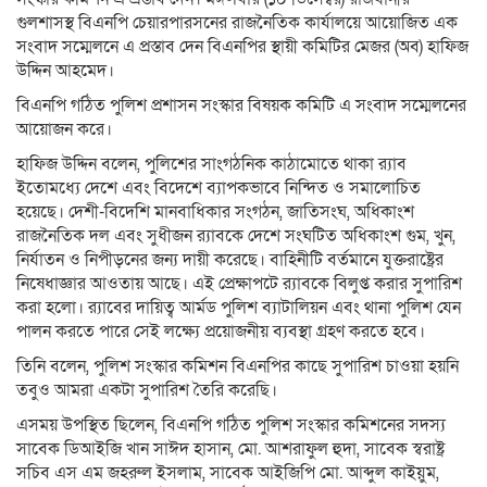
গুলশাসস্থ বিএনপি চেয়ারপারসনের রাজনৈতিক কার্যালয়ে আয়োজিত এক
সংবাদ সম্মেলনে এ প্রস্তাব দেন বিএনপির স্থায়ী কমিটির মেজর (অব) হাফিজ
উদ্দিন আহমেদ।
বিএনপি গঠিত পুলিশ প্রশাসন সংস্কার বিষয়ক কমিটি এ সংবাদ সম্মেলনের
আয়োজন করে।
হাফিজ উদ্দিন বলেন, পুলিশের সাংগঠনিক কাঠামোতে থাকা র‍্যাব
ইতোমধ্যে দেশে এবং বিদেশে ব্যাপকভাবে নিন্দিত ও সমালোচিত
হয়েছে। দেশী-বিদেশি মানবাধিকার সংগঠন, জাতিসংঘ, অধিকাংশ
রাজনৈতিক দল এবং সুধীজন র‍্যাবকে দেশে সংঘটিত অধিকাংশ গুম, খুন,
নির্যাতন ও নিপীড়নের জন্য দায়ী করেছে। বাহিনীটি বর্তমানে যুক্তরাষ্ট্রের
নিষেধাজ্ঞার আওতায় আছে। এই প্রেক্ষাপটে র‍্যাবকে বিলুপ্ত করার সুপারিশ
করা হলো। র‍্যাবের দায়িত্ব আর্মড পুলিশ ব্যাটালিয়ন এবং থানা পুলিশ যেন
পালন করতে পারে সেই লক্ষ্যে প্রয়োজনীয় ব্যবস্থা গ্রহণ করতে হবে।
তিনি বলেন, পুলিশ সংস্কার কমিশন বিএনপির কাছে সুপারিশ চাওয়া হয়নি
তবুও আমরা একটা সুপারিশ তৈরি করেছি।
এসময় উপস্থিত ছিলেন, বিএনপি গঠিত পুলিশ সংস্কার কমিশনের সদস্য
সাবেক ডিআইজি খান সাঈদ হাসান, মো. আশরাফুল হুদা, সাবেক স্বরাষ্ট্র
সচিব এস এম জহরুল ইসলাম, সাবেক আইজিপি মো. আব্দুল কাইয়ুম,