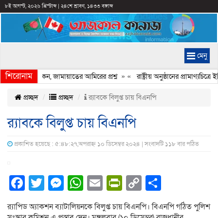
৮ই আগস্ট, ২০২৬ খ্রিস্টাব্দ
|
২৪শে শ্রাবণ, ১৪৩৩ বঙ্গাব্দ
মেনু
শিরোনাম
েরি হচ্ছে কেন, জামায়াতের আমিরের প্রশ্ন
» «
রাষ্ট্রীয় অনুষ্ঠানের প্রামাণ্যচি
প্রচ্ছদ
প্রচ্ছদ
র‍্যাবকে বিলুপ্ত চায় বিএনপি
র‍্যাবকে বিলুপ্ত চায় বিএনপি
প্রকাশিত হয়েছে : ৫:৪৮:২৭,অপরাহ্ন ১০ ডিসেম্বর ২০২৪ | সংবাদটি ১১৮ বার পঠিত
Facebook
Twitter
Messenger
WhatsApp
Email
PrintFriendly
Copy
Share
Link
র‍্যাপিড অ্যাকশন ব্যাটালিয়নকে বিলুপ্ত চায় বিএনপি। বিএনপি গঠিত পুলিশ
সংস্কার কমিশন এ প্রস্তাব দেন। মঙ্গলবার (১০ ডিসেম্বর) রাজধানীর