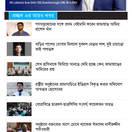
প্রচ্ছদ এর আরও খবর
গণঅভ্যুত্থানের সঙ্গে প্রথম বেইমানি করেন জামায়াত আমির:
রাশেদ খাঁন
বাড়ির পাশের ডোবায় মিললো যুবদল নেতার লাশ, দুই চাচাতো
ভাই পলাতক
শেখ হাসিনাকে ফিরিয়ে আনতে দেরি হচ্ছে কেন, জামায়াতের
আমিরের প্রশ্ন
রাষ্ট্রীয় অনুষ্ঠানের প্রামাণ্যচিত্রে ইতিহাস বিকৃত করার অভিযোগ
আখতার হোসেনের
বেরোবিতে ছাত্রদল-ছাত্রশিবির সংঘর্ষ, কয়েকজন আহত
অনুষ্ঠানে বক্তব্যের আগে চোখে ব্যান্ডেজ বাঁধলেন নাসীরুদ্দীন
পাটওয়ারী