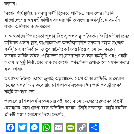
জানান।
বিশ্বের শীর্ষস্থানীয় জলবায়ু কর্মী হিসেবে পরিচিত আল গোর। তিনি
বাংলাদেশের অন্তর্বর্তীকালীন সরকার গৃহীত সংস্কার কর্মসূচিকে সমর্থন
করার অঙ্গীকার ব্যক্ত করেন।
সাক্ষাৎকালে উভয় নেতা জুলাই বিপ্লব, জলবায়ু পরিবর্তন, বৈশ্বিক উষ্ণায়নের
ক্ষতিকর প্রভাব হ্রাস, বাংলাদেশের অন্তর্বর্তীকালীন সরকার গৃহীত সংস্কার
কর্মসূচি এবং নির্বাচন ও ভূরাজনৈতিক বিষয় নিয়ে আলোচনা করেন।
সাবেক মার্কিন ভাইস প্রেসিডেন্ট বাংলাদেশের সংস্কার কর্মসূচি এবং একটি
অবাধ ও সুষ্ঠু নির্বাচনের মাধ্যমে দেশের গণতান্ত্রিক রূপান্তরকে সমর্থন করার
কথা জানান।
অধ্যাপক ইউনূস তাকে জুলাই অভ্যুত্থানের সময় আঁকা গ্রাফিতি ও দেয়াল
চিত্রের ওপর ভিত্তি করে রচিত শিল্পকর্ম সংকলন ‘দ্য আর্ট অব ট্রায়াম্ফ’
বইটি উপহার দেন।
আল গোর শিল্পকর্ম সংকলনের বই এবং বাংলাদেশের তরুণদের বিপ্লবী
চেতনাকে ‘অসাধারণ’ বলে অভিহিত করেন। তিনি বলেছেন, ‘আমি বইটির
প্রতিটি পৃষ্ঠা মনোযোগ দিয়ে দেখেছি।’
Facebook
Twitter
Messenger
WhatsApp
Email
PrintFriendly
Copy
Share