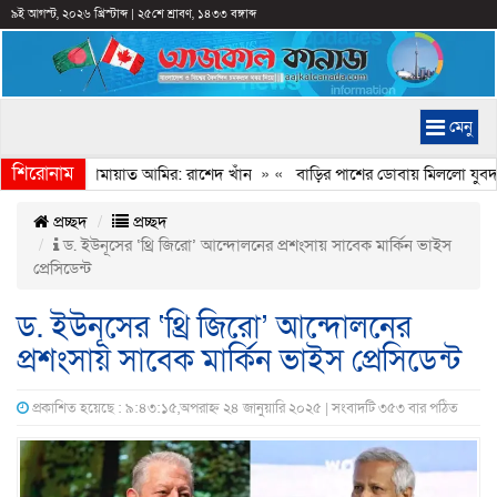
৯ই আগস্ট, ২০২৬ খ্রিস্টাব্দ
|
২৫শে শ্রাবণ, ১৪৩৩ বঙ্গাব্দ
মেনু
শিরোনাম
েইমানি করেন জামায়াত আমির: রাশেদ খাঁন
» «
বাড়ির পাশের ডোবায় মিললো যুবদল ন
প্রচ্ছদ
প্রচ্ছদ
ড. ইউনূসের ‘থ্রি জিরো’ আন্দোলনের প্রশংসায় সাবেক মার্কিন ভাইস
প্রেসিডেন্ট
ড. ইউনূসের ‘থ্রি জিরো’ আন্দোলনের
প্রশংসায় সাবেক মার্কিন ভাইস প্রেসিডেন্ট
প্রকাশিত হয়েছে : ৯:৪৩:১৫,অপরাহ্ন ২৪ জানুয়ারি ২০২৫ | সংবাদটি ৩৫৩ বার পঠিত