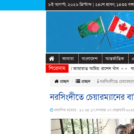
৮ই আগস্ট, ২০২৬ খ্রিস্টাব্দ
|
২৪শে শ্রাবণ, ১৪৩৩ বঙ্গা
কানাডা
বাংলাদেশ
আন্তর্জাতিক
এ
শিরোনাম
ণঅভ্যুত্থানের সঙ্গে প্রথম বেইমানি করেন জামায়াত আমির: রাশেদ খাঁন
» «
বাড়ির 
প্রচ্ছদ
প্রচ্ছদ
নরসিংদীতে চেয়ারম্যান
নরসিংদীতে চেয়ারম্যানের বাড়
প্রকাশিত হয়েছে : ১০:২৪:১৭,অপরাহ্ন ০৭ ফেব্রুয়ারি ২০