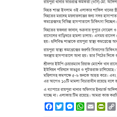
রায়পুরা থানার ভারপ্রাপ্ত কর্মকর্তা (ওসি) মো. আদি
নিহত শান্তা ইসলাম ওই এলাকার শাকিল খানের স্
নিহতের মরদেহ ময়নাতদন্তের জন্য সদর হাসাপাতাল
কমপ্লেক্সসহ বিভিন্ন হাসপাতালে চিকিৎসা নিচ্ছেন।
নিহতের স্বজনরা জানান, শুক্রবার দুপুরে সোহেল ও 
রাসেলের বাড়িঘরে হামলা চালায়। এসময় রাসেল চেয়া
হয়। গুলিবিদ্ধ শান্তাকে রায়পুরা স্বাস্থ্য কমপ্লে
রায়পুরা স্বাস্থ্য কমপ্লেক্সের জরুরি বিভাগের চ
অবস্থায় হাসপাতালে আনা হয়। তার পিঠের দিকে গ
শ্রীনগর ইউপি চেয়ারম্যান রিয়াজ মোর্শেদ খান
ইউনিয়ন পরিষদে ভাঙচুর ও লুটতরাজ চালিয়েছে। 
মহিলাসহ কমপক্ষে ৫-৬ জনকে আহত করে। এবং চাচ
এর আগেও ১০টি মামলা বিচারাধীন রয়েছে বলে জ
এ ব্যাপারে রায়পুরা থানার অফিসার ইনচার্জ আদ
যাচ্ছে না। এলাকায় টিম রয়েছে। আমরা কাজ করছ
Facebook
Twitter
Messenger
WhatsA
Email
Pri