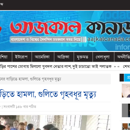
ব্দ
শিয়া
ইউরোপ
আমেরিকা
আফ্রিকা
মুক্তমত
খেলাধুলা
অর্থনীতি
পাশের ডোবায় মিললো যুবদল নেতার লাশ, দুই চাচাতো ভাই পলাতক
» «
শেখ হাসিন
প
ের বাড়িতে হামলা, গুলিতে গৃহবধূর মৃত্যু
িতে হামলা, গুলিতে গৃহবধূর মৃত্যু
২৫ | সংবাদটি ১৪৮ বার পঠিত