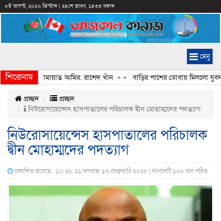
৮ই আগস্ট, ২০২৬ খ্রিস্টাব্দ
|
২৪শে শ্রাবণ, ১৪৩৩ বঙ্গাব্দ
মেনু
শিরোনাম
েইমানি করেন জামায়াত আমির: রাশেদ খাঁন
» «
বাড়ির পাশের ডোবায় মিললো যুবদল ন
প্রচ্ছদ
প্রচ্ছদ
নিউরোসায়েন্সেস হাসপাতালের পরিচালক দ্বীন মোহাম্মদের পদত্যাগ
নিউরোসায়েন্সেস হাসপাতালের পরিচালক
দ্বীন মোহাম্মদের পদত্যাগ
প্রকাশিত হয়েছে : ১০:২৮:২১,অপরাহ্ন ১৩ ফেব্রুয়ারি ২০২৫ | সংবাদটি ১৬০ বার পঠিত