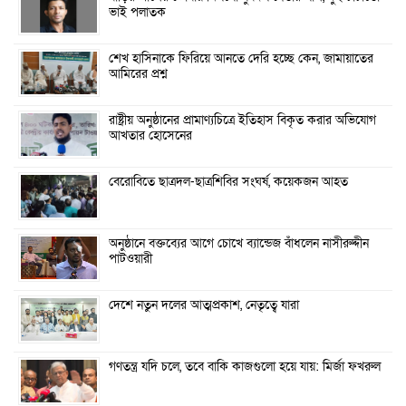
ভাই পলাতক
শেখ হাসিনাকে ফিরিয়ে আনতে দেরি হচ্ছে কেন, জামায়াতের
আমিরের প্রশ্ন
রাষ্ট্রীয় অনুষ্ঠানের প্রামাণ্যচিত্রে ইতিহাস বিকৃত করার অভিযোগ
আখতার হোসেনের
বেরোবিতে ছাত্রদল-ছাত্রশিবির সংঘর্ষ, কয়েকজন আহত
অনুষ্ঠানে বক্তব্যের আগে চোখে ব্যান্ডেজ বাঁধলেন নাসীরুদ্দীন
পাটওয়ারী
দেশে নতুন দলের আত্মপ্রকাশ, নেতৃত্বে যারা
গণতন্ত্র যদি চলে, তবে বাকি কাজগুলো হয়ে যায়: মির্জা ফখরুল