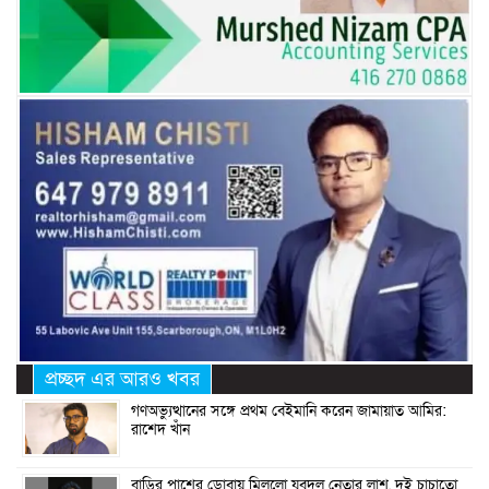
প্রচ্ছদ এর আরও খবর
গণঅভ্যুত্থানের সঙ্গে প্রথম বেইমানি করেন জামায়াত আমির:
রাশেদ খাঁন
বাড়ির পাশের ডোবায় মিললো যুবদল নেতার লাশ, দুই চাচাতো