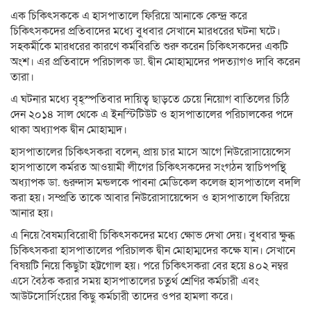
এক চিকিৎসককে এ হাসপাতালে ফিরিয়ে আনাকে কেন্দ্র করে
চিকিৎসকদের প্রতিবাদের মধ্যে বুধবার সেখানে মারধরের ঘটনা ঘটে।
সহকর্মীকে মারধরের কারণে কর্মবিরতি শুরু করেন চিকিৎসকদের একটি
অংশ। এর প্রতিবাদে পরিচালক ডা. দ্বীন মোহাম্মদের পদত্যাগও দাবি করেন
তারা।
এ ঘটনার মধ্যে বৃহ্স্পতিবার দায়িত্ব ছাড়তে চেয়ে নিয়োগ বাতিলের চিঠি
দেন ২০১৪ সাল থেকে এ ইনস্টিটিউট ও হাসপাতালের পরিচালকের পদে
থাকা অধ্যাপক দ্বীন মোহাম্মদ।
হাসপাতালের চিকিৎসকরা বলেন, প্রায় চার মাসে আগে নিউরোসায়েন্সেস
হাসপাতালে কর্মরত আওয়ামী লীগের চিকিৎসকদের সংগঠন স্বাচিপপন্থি
অধ্যাপক ডা. গুরুদাস মন্ডলকে পাবনা মেডিকেল কলেজ হাসপাতালে বদলি
করা হয়। সম্প্রতি তাকে আবার নিউরোসায়েন্সেস ও হাসপাতালে ফিরিয়ে
আনার হয়।
এ নিয়ে বৈষম্যবিরোধী চিকিৎসকদের মধ্যে ক্ষোভ দেখা দেয়। বুধবার ক্ষুব্ধ
চিকিৎসকরা হাসপাতালের পরিচালক দ্বীন মোহাম্মদের কক্ষে যান। সেখানে
বিষয়টি নিয়ে কিছুটা হট্টগোল হয়। পরে চিকিৎসকরা বের হয়ে ৪০২ নম্বর
এসে বৈঠক করার সময় হাসপাতালের চতুর্থ শ্রেণির কর্মচারী এবং
আউটসোর্সিংয়ের কিছু কর্মচারী তাদের ওপর হামলা করে।