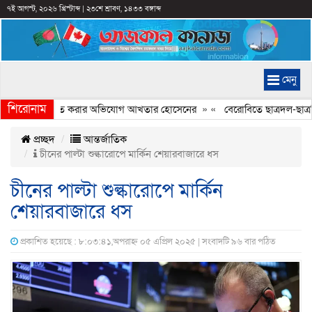
৭ই আগস্ট, ২০২৬ খ্রিস্টাব্দ
|
২৩শে শ্রাবণ, ১৪৩৩ বঙ্গাব্দ
মেনু
শিরোনাম
্যচিত্রে ইতিহাস বিকৃত করার অভিযোগ আখতার হোসেনের
» «
বেরোবিতে ছাত্রদল-ছাত্রশি
প্রচ্ছদ
আন্তর্জাতিক
চীনের পাল্টা শুল্কারোপে মার্কিন শেয়ারবাজারে ধস
চীনের পাল্টা শুল্কারোপে মার্কিন
শেয়ারবাজারে ধস
প্রকাশিত হয়েছে : ৮:০৩:৪১,অপরাহ্ন ০৫ এপ্রিল ২০২৫ | সংবাদটি ৯৬ বার পঠিত