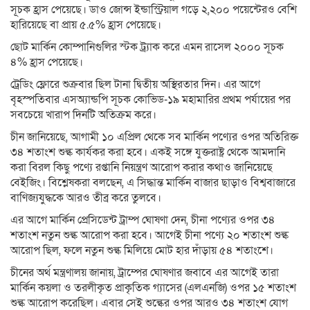
সূচক হ্রাস পেয়েছে। ডাও জোন্স ইন্ডাস্ট্রিয়াল গড়ে ২,২০০ পয়েন্টেরও বেশি
হারিয়েছে বা প্রায় ৫.৫% হ্রাস পেয়েছে।
ছোট মার্কিন কোম্পানিগুলির স্টক ট্র্যাক করে এমন রাসেল ২০০০ সূচক
৪% হ্রাস পেয়েছে।
ট্রেডিং ফ্লোরে শুক্রবার ছিল টানা দ্বিতীয় অস্থিরতার দিন। এর আগে
বৃহস্পতিবার এসঅ্যান্ডপি সূচক কোভিড-১৯ মহামারির প্রথম পর্যায়ের পর
সবচেয়ে খারাপ দিনটি অতিক্রম করে।
চীন জানিয়েছে, আগামী ১০ এপ্রিল থেকে সব মার্কিন পণ্যের ওপর অতিরিক্ত
৩৪ শতাংশ শুল্ক কার্যকর করা হবে। একই সঙ্গে যুক্তরাষ্ট্র থেকে আমদানি
করা বিরল কিছু পণ্যে রপ্তানি নিয়ন্ত্রণ আরোপ করার কথাও জানিয়েছে
বেইজিং। বিশ্লেষকরা বলছেন, এ সিদ্ধান্ত মার্কিন বাজার ছাড়াও বিশ্ববাজারে
বাণিজ্যযুদ্ধকে আরও তীব্র করে তুলবে।
এর আগে মার্কিন প্রেসিডেন্ট ট্রাম্প ঘোষণা দেন, চীনা পণ্যের ওপর ৩৪
শতাংশ নতুন শুল্ক আরোপ করা হবে। আগেই চীনা পণ্যে ২০ শতাংশ শুল্ক
আরোপ ছিল, ফলে নতুন শুল্ক মিলিয়ে মোট হার দাঁড়ায় ৫৪ শতাংশে।
চীনের অর্থ মন্ত্রণালয় জানায়, ট্রাম্পের ঘোষণার জবাবে এর আগেই তারা
মার্কিন কয়লা ও তরলীকৃত প্রাকৃতিক গ্যাসের (এলএনজি) ওপর ১৫ শতাংশ
শুল্ক আরোপ করেছিল। এবার সেই শুল্কের ওপর আরও ৩৪ শতাংশ যোগ