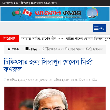
৮ই আগস্ট, ২০২৬ খ্রিস্টাব্দ
|
২৪শে শ্রাবণ, ১৪৩৩ বঙ্গাব্দ
মেনু
শিরোনাম
েইমানি করেন জামায়াত আমির: রাশেদ খাঁন
» «
বাড়ির পাশের ডোবায় মিললো যুবদল 
প্রচ্ছদ
প্রচ্ছদ
চিকিৎসার জন্য সিঙ্গাপুর গেলেন মির্জা ফখরুল
চিকিৎসার জন্য সিঙ্গাপুর গেলেন মির্জা
ফখরুল
প্রকাশিত হয়েছে : ৬:১০:৫৬,অপরাহ্ন ০৬ এপ্রিল ২০২৫ | সংবাদটি ৮৭ বার পঠিত