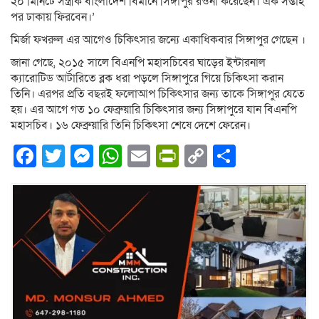
২০ মিনিটে সস্ত্রীক বাংলাদেশ বিমানে সিঙ্গাপুর রওনা করেছেন। এক সপ্তাহ
পর ঢাকায় ফিরবেন।’
মির্জা ফখরুল এর আগেও চিকিৎসার জন্যে একাধিকবার সিঙ্গাপুর গেছেন ।
জানা গেছে, ২০১৫ সালে বিএনপি মহাসচিবের ঘাড়ের ইন্টারনাল
ক্যারোটিড আর্টারিতে ব্লক ধরা পড়লে সিঙ্গাপুরে গিয়ে চিকিৎসা করান
তিনি। এরপর প্রতি বছরই ফলোআপ চিকিৎসার জন্য তাকে সিঙ্গাপুর যেতে
হয়। এর আগে গত ১০ ফেব্রুয়ারি চিকিৎসার জন্য সিঙ্গাপুরে যান বিএনপি
মহাসচিব। ১৬ ফেব্রুয়ারি তিনি চিকিৎসা শেষে দেশে ফেরেন।
Facebook
Twitter
Messenger
WhatsApp
Email
PrintFriendly
Copy
Share
Link