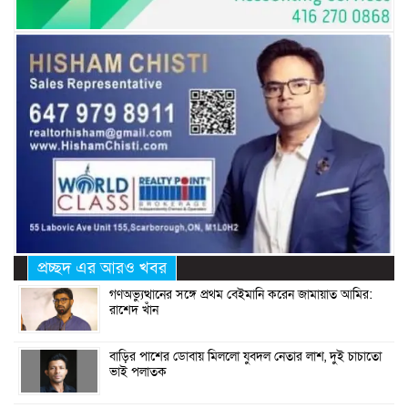
প্রচ্ছদ এর আরও খবর
গণঅভ্যুত্থানের সঙ্গে প্রথম বেইমানি করেন জামায়াত আমির:
রাশেদ খাঁন
বাড়ির পাশের ডোবায় মিললো যুবদল নেতার লাশ, দুই চাচাতো
ভাই পলাতক