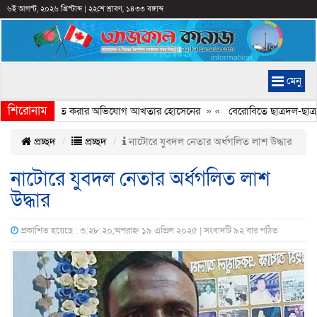
৬ই আগস্ট, ২০২৬ খ্রিস্টাব্দ
|
২২শে শ্রাবণ, ১৪৩৩ বঙ্গাব্দ
মেনু
শিরোনাম
্যচিত্রে ইতিহাস বিকৃত করার অভিযোগ আখতার হোসেনের
» «
বেরোবিতে ছাত্রদল-ছাত্রশি
প্রচ্ছদ
প্রচ্ছদ
নাটোরে যুবদল নেতার অর্ধগলিত লাশ উদ্ধার
নাটোরে যুবদল নেতার অর্ধগলিত লাশ
উদ্ধার
প্রকাশিত হয়েছে : ৩:২৮:২০,অপরাহ্ন ১৯ এপ্রিল ২০২৫ | সংবাদটি ৯২ বার পঠিত