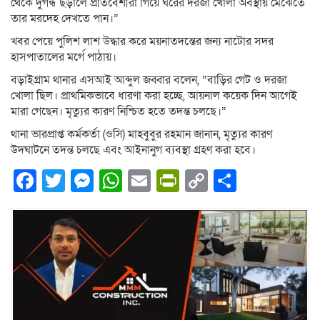
থেকে দুর্গন্ধ ছড়ালে প্রতিবেশীরা গিয়ে ঘরের দরজা খোলা অবস্থায় মেঝেতে
তার মরদেহ দেখতে পান।”
খবর পেয়ে পুলিশ লাশ উদ্ধার করে ময়নাতদন্তের জন্য নাটোর সদর
হাসপাতালের মর্গে পাঠায়।
বড়াইগ্রাম থানার এসআই আব্দুল জব্বার বলেন, “বাড়ির গেট ও দরজা
খোলা ছিল। প্রাথমিকভাবে ধারণা করা হচ্ছে, আয়নাল কয়েক দিন আগেই
মারা গেছেন। মৃত্যুর কারণ নিশ্চিত হতে তদন্ত চলছে।”
থানা ভারপ্রাপ্ত কর্মকর্তা (ওসি) মাহবুবুর রহমান জানান, মৃত্যুর কারণ
উদঘাটনে তদন্ত চলছে এবং আইনানুগ ব্যবস্থা গ্রহণ করা হবে।
Facebook
Twitter
Messenger
WhatsApp
Email
PrintFriendly
Copy
Share
Link