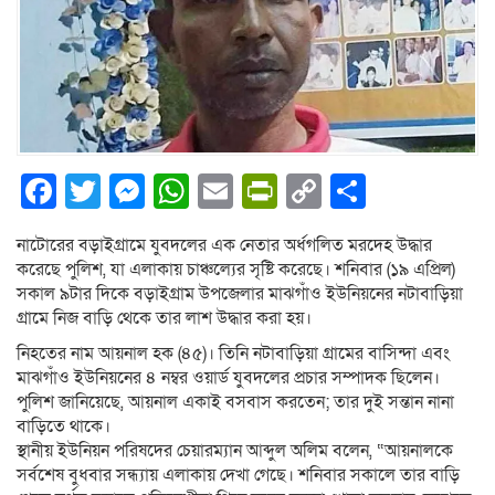
Facebook
Twitter
Messenger
WhatsApp
Email
PrintFriendly
Copy
Share
Link
নাটোরের বড়াইগ্রামে যুবদলের এক নেতার অর্ধগলিত মরদেহ উদ্ধার
করেছে পুলিশ, যা এলাকায় চাঞ্চল্যের সৃষ্টি করেছে। শনিবার (১৯ এপ্রিল)
সকাল ৯টার দিকে বড়াইগ্রাম উপজেলার মাঝগাঁও ইউনিয়নের নটাবাড়িয়া
গ্রামে নিজ বাড়ি থেকে তার লাশ উদ্ধার করা হয়।
নিহতের নাম আয়নাল হক (৪৫)। তিনি নটাবাড়িয়া গ্রামের বাসিন্দা এবং
মাঝগাঁও ইউনিয়নের ৪ নম্বর ওয়ার্ড যুবদলের প্রচার সম্পাদক ছিলেন।
পুলিশ জানিয়েছে, আয়নাল একাই বসবাস করতেন; তার দুই সন্তান নানা
বাড়িতে থাকে।
স্থানীয় ইউনিয়ন পরিষদের চেয়ারম্যান আব্দুল অলিম বলেন, “আয়নালকে
সর্বশেষ বুধবার সন্ধ্যায় এলাকায় দেখা গেছে। শনিবার সকালে তার বাড়ি