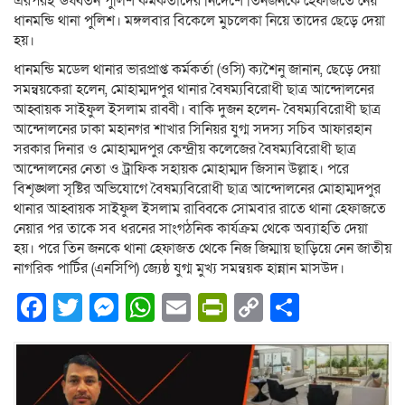
এরপরই ঊর্ধ্বতন পুলিশ কর্মকর্তাদের নির্দেশে তিনজনকে হেফাজতে নেয়
ধানমন্ডি থানা পুলিশ। মঙ্গলবার বিকেলে মুচলেকা নিয়ে তাদের ছেড়ে দেয়া
হয়।
ধানমন্ডি মডেল থানার ভারপ্রাপ্ত কর্মকর্তা (ওসি) ক্যশৈনু জানান, ছেড়ে দেয়া
সমন্বয়কেরা হলেন, মোহাম্মদপুর থানার বৈষম্যবিরোধী ছাত্র আন্দোলনের
আহ্বায়ক সাইফুল ইসলাম রাব্বী। বাকি দুজন হলেন- বৈষম্যবিরোধী ছাত্র
আন্দোলনের ঢাকা মহানগর শাখার সিনিয়র যুগ্ম সদস্য সচিব আফারহান
সরকার দিনার ও মোহাম্মদপুর কেন্দ্রীয় কলেজের বৈষম্যবিরোধী ছাত্র
আন্দোলনের নেতা ও ট্রাফিক সহায়ক মোহাম্মদ জিসান উল্লাহ। পরে
বিশৃঙ্খলা সৃষ্টির অভিযোগে বৈষম্যবিরোধী ছাত্র আন্দোলনের মোহাম্মদপুর
থানার আহ্বায়ক সাইফুল ইসলাম রাব্বিকে সোমবার রাতে থানা হেফাজতে
নেয়ার পর তাকে সব ধরনের সাংগঠনিক কার্যক্রম থেকে অব্যাহতি দেয়া
হয়। পরে তিন জনকে থানা হেফাজত থেকে নিজ জিম্মায় ছাড়িয়ে নেন জাতীয়
নাগরিক পার্টির (এনসিপি) জ্যেষ্ঠ যুগ্ম মুখ্য সমন্বয়ক হান্নান মাসউদ।
Facebook
Twitter
Messenger
WhatsApp
Email
PrintFriendly
Copy
Share
Link