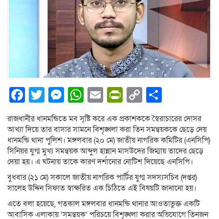
Facebook
Twitter
Messenger
WhatsApp
Email
PrintFriendly
Copy
Share
Link
রাজধানীর ধানমন্ডিতে মব সৃষ্টি করে এক প্রকাশককে স্বৈরাচারের দোসর
আখ্যা দিয়ে তার বাসার সামনে বিশৃঙ্খলা করা তিন সমন্বয়ককে ছেড়ে দেয়
ধানমন্ডি থানা পুলিশ। মঙ্গলবার (২০ মে) জাতীয় নাগরিক কমিটির (এনসিপি)
সিনিয়র যুগ্ম মুখ্য সমন্বয়ক আব্দুল হান্নান মাসউদের জিম্মায় তাদের ছেড়ে
দেয়া হয়। এ ঘটনায় তাকে কারণ দর্শানোর নোটিশ দিয়েছে এনসিপি।
বুধবার (২১ মে) সকালে জাতীয় নাগরিক পার্টির যুগ্ম সদস্যসচিব (দপ্তর)
সালেহ উদ্দিন সিফাত স্বাক্ষরিত এক চিঠিতে এই বিষয়টি জানানো হয়।
এতে বলা হয়েছে, গতকাল মঙ্গলবার ধানমন্ডি থানার আওতাভুক্ত একটি
আবাসিক এলাকায় ‘সমন্বয়ক’ পরিচয়ে বিশৃঙ্খলা করার অভিযোগে তিনজন