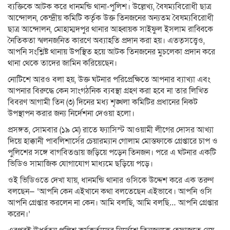
ব্যক্তিকে আটক করে ধানমন্ডি থানা-পুলিশ। উল্লেখ্য, বৈষম্যবিরোধী ছাত্র
আন্দোলন, কেন্দ্রীয় কমিটি কর্তৃক উক্ত তিনজনের অন্যতম বৈষম্যবিরোধী
ছাত্র আন্দোলন, মোহাম্মদপুর থানার আহ্বায়ক সাইফুল ইসলাম রাব্বিকে
নৈতিকতা স্খলনজনিত কারণে অব্যাহতি প্রদান করা হয়। এতত্সত্ত্বেও,
আপনি সংশ্লিষ্ট থানায় উপস্থিত হয়ে আটক তিনজনের মুচলেকা প্রদান করে
থানা থেকে তাদের জামিন করিয়েছেন।
নোটিশে আরও বলা হয়, উক্ত ঘটনার পরিপ্রেক্ষিতে আপনার ব্যাখ্যা এবং
আপনার বিরুদ্ধে কেন সাংগঠনিক ব্যবস্থা গ্রহণ করা হবে না তার লিখিত
বিবরণ আগামী তিন (৩) দিনের মধ্য শৃঙ্খলা কমিটির প্রধানের নিকট
উপস্থাপন করার জন্য নির্দেশনা দেওয়া হলো।
প্রসঙ্গত, সোমবার (১৯ মে) রাতে ফ্যাসিস্ট আওয়ামী লীগের দোসর আখ্যা
দিয়ে হাক্কানী পাবলিশার্সের চেয়ারম্যান গোলাম মোস্তফাকে গ্রেপ্তারে চাপ ও
পুলিশের সঙ্গে বাগবিতণ্ডায় জড়িয়ে পড়েন তিনজন। পরে এ ঘটনার একটি
ভিডিও সামাজিক যোগাযোগ মাধ্যমে ছড়িয়ে পড়ে।
ওই ভিডিওতে দেখা যায়, ধানমন্ডি থানার ওসিকে উদ্দেশ করে এক তরুণ
বলছেন— ‘আপনি কেন এইখানে কথা বলতেছেন এইভাবে। আপনি ওসি
আপনি গ্রেপ্তার করলেন না কেন। আমি বলছি, আমি বলছি… আপনি গ্রেপ্তার
করেন।’