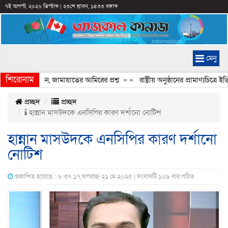
৭ই আগস্ট, ২০২৬ খ্রিস্টাব্দ
|
২৩শে শ্রাবণ, ১৪৩৩ বঙ্গাব্দ
মেনু
শিরোনাম
ি হচ্ছে কেন, জামায়াতের আমিরের প্রশ্ন
» «
রাষ্ট্রীয় অনুষ্ঠানের প্রামাণ্যচিত্র
প্রচ্ছদ
প্রচ্ছদ
হান্নান মাসউদকে এনসিপির কারণ দর্শানো নোটিশ
হান্নান মাসউদকে এনসিপির কারণ দর্শানো
নোটিশ
প্রকাশিত হয়েছে : ৬:৩৭:১৭,অপরাহ্ন ২১ মে ২০২৫ | সংবাদটি ১০৯ বার পঠিত