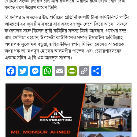
রোহিঙ্গা সংকট নিয়েও চীন আন্তরিকভাবে মিয়ানমারকে বোঝানোর চেষ্টা
করছে বলে উল্লেখ করেন তিনি।
বিএনপির ৯ সদস্যের উচ্চ পর্যায়ের প্রতিনিধিদলটি চীনা কমিউনিস্ট পার্টির
আমন্ত্রণে ২২ জুন চীন সফরে যায় এবং ২৭ জুন দেশে ফিরে আসে। সফরে
ফখরুলের সঙ্গে ছিলেন স্থায়ী কমিটির সদস্য মির্জা আব্বাস, গয়েশ্বর চন্দ্র
রায়, সেলিমা রহমান, উপদেষ্টা কাউন্সিলের সদস্য ইসমাইল জবিউল্লাহ,
অধ্যাপক সুকোমল বড়ুয়া, জহির উদ্দিন স্বপন, মিডিয়া সেলের আহ্বায়ক
অধ্যাপক ডা. মওদুদ হোসেন আলমগীর পাভেল এবং চেয়ারপারসনের
একান্ত সচিব এ বি এম আবদুস সাত্তার।
Facebook
Twitter
Messenger
WhatsApp
Email
PrintFriendly
Copy
Share
Link