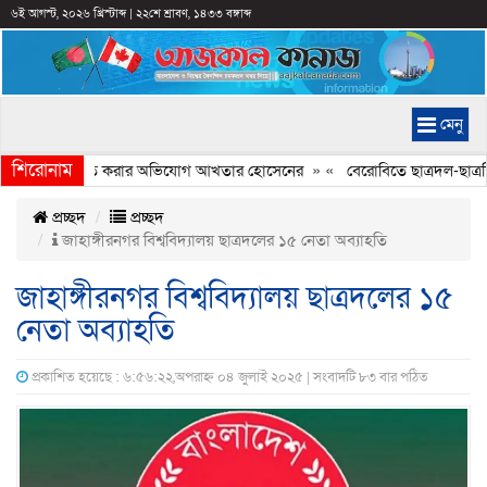
৬ই আগস্ট, ২০২৬ খ্রিস্টাব্দ
|
২২শে শ্রাবণ, ১৪৩৩ বঙ্গাব্দ
মেনু
শিরোনাম
্যচিত্রে ইতিহাস বিকৃত করার অভিযোগ আখতার হোসেনের
» «
বেরোবিতে ছাত্রদল-ছাত্রশি
প্রচ্ছদ
প্রচ্ছদ
জাহাঙ্গীরনগর বিশ্ববিদ্যালয় ছাত্রদলের ১৫ নেতা অব্যাহতি
জাহাঙ্গীরনগর বিশ্ববিদ্যালয় ছাত্রদলের ১৫
নেতা অব্যাহতি
প্রকাশিত হয়েছে : ৬:৫৬:২২,অপরাহ্ন ০৪ জুলাই ২০২৫ | সংবাদটি ৮৩ বার পঠিত