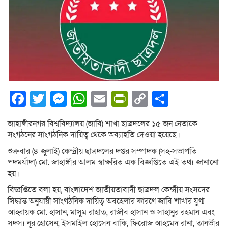
Facebook
Twitter
Messenger
WhatsApp
Email
PrintFriendly
Copy
Share
Link
জাহাঙ্গীরনগর বিশ্ববিদ্যালয় (জাবি) শাখা ছাত্রদলের ১৫ জন নেতাকে
সংগঠনের সাংগঠনিক দায়িত্ব থেকে অব্যাহতি দেওয়া হয়েছে।
শুক্রবার (৪ জুলাই) কেন্দ্রীয় ছাত্রদলের দপ্তর সম্পাদক (সহ-সভাপতি
পদমর্যাদা) মো. জাহাঙ্গীর আলম স্বাক্ষরিত এক বিজ্ঞপ্তিতে এই তথ্য জানানো
হয়।
বিজ্ঞপ্তিতে বলা হয়, বাংলাদেশ জাতীয়তাবাদী ছাত্রদল কেন্দ্রীয় সংসদের
সিদ্ধান্ত অনুযায়ী সাংগঠনিক দায়িত্ব অবহেলার কারণে জাবি শাখার যুগ্ম
আহ্বায়ক মো. হাসান, মাসুম রাহাত, রাজীব হাসান ও সাহানুর রহমান এবং
সদস্য নূর হোসেন, ইসমাইল হোসেন বাকি, ফিরোজ আহমেদ রানা, তানভীর