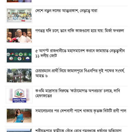
দেশে নতুন দলের আত্মপ্রকাশ, নেতৃত্বে যারা
গণতন্ত্র যদি চলে, তবে বাকি কাজগুলো হয়ে যায়: মির্জা ফখরুল
৫ আগস্ট রাজধানীতে মহাসমাবেশ করবে জামায়াত নেতৃত্বাধীন
১১ দলীয় জোট
চেয়ারম্যান প্রার্থী নিয়ে জামালপুরে বিএনপির দুই পক্ষের সংঘর্ষ,
আহত ৬
কওমি মাদ্রাসার বিরুদ্ধে ‘কাঠামোগত অপপ্রচার’ চলছে, দাবি
হেফাজতের
সমালোচনার পর দেশবাসী পাশে থাকায় কৃতজ্ঞ বিউটি রাণী পাল
শরীয়তপুরে স্বামীকে বেঁধে রেখে গৃহবধূকে ধর্ষণের অভিযোগ