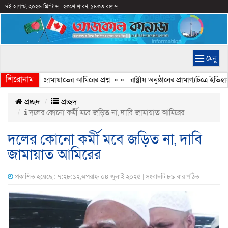
৭ই আগস্ট, ২০২৬ খ্রিস্টাব্দ
|
২৩শে শ্রাবণ, ১৪৩৩ বঙ্গাব্দ
মেনু
শিরোনাম
চ্ছে কেন, জামায়াতের আমিরের প্রশ্ন
» «
রাষ্ট্রীয় অনুষ্ঠানের প্রামাণ্যচিত্রে ই
প্রচ্ছদ
প্রচ্ছদ
দলের কোনো কর্মী মবে জড়িত না, দাবি জামায়াত আমিরের
দলের কোনো কর্মী মবে জড়িত না, দাবি
জামায়াত আমিরের
প্রকাশিত হয়েছে : ৭:২৮:১২,অপরাহ্ন ০৪ জুলাই ২০২৫ | সংবাদটি ৮৯ বার পঠিত