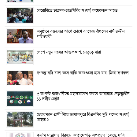
বেরোবিতে ছাত্রদল-ছাত্রশিবির সংঘর্ষ, কয়েকজন আহত
অনুষ্ঠানে বক্তব্যের আগে চোখে ব্যান্ডেজ বাঁধলেন নাসীরুদ্দীন
পাটওয়ারী
দেশে নতুন দলের আত্মপ্রকাশ, নেতৃত্বে যারা
গণতন্ত্র যদি চলে, তবে বাকি কাজগুলো হয়ে যায়: মির্জা ফখরুল
৫ আগস্ট রাজধানীতে মহাসমাবেশ করবে জামায়াত নেতৃত্বাধীন
১১ দলীয় জোট
চেয়ারম্যান প্রার্থী নিয়ে জামালপুরে বিএনপির দুই পক্ষের সংঘর্ষ,
আহত ৬
কওমি মাদ্রাসার বিরুদ্ধে ‘কাঠামোগত অপপ্রচার’ চলছে, দাবি