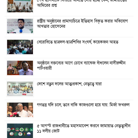
শেখ হাসিনাকে ফিরিয়ে আনতে দেরি হচ্ছে কেন, জামায়াতের
আমিরের প্রশ্ন
রাষ্ট্রীয় অনুষ্ঠানের প্রামাণ্যচিত্রে ইতিহাস বিকৃত করার অভিযোগ
আখতার হোসেনের
বেরোবিতে ছাত্রদল-ছাত্রশিবির সংঘর্ষ, কয়েকজন আহত
অনুষ্ঠানে বক্তব্যের আগে চোখে ব্যান্ডেজ বাঁধলেন নাসীরুদ্দীন
পাটওয়ারী
দেশে নতুন দলের আত্মপ্রকাশ, নেতৃত্বে যারা
গণতন্ত্র যদি চলে, তবে বাকি কাজগুলো হয়ে যায়: মির্জা ফখরুল
৫ আগস্ট রাজধানীতে মহাসমাবেশ করবে জামায়াত নেতৃত্বাধীন
১১ দলীয় জোট