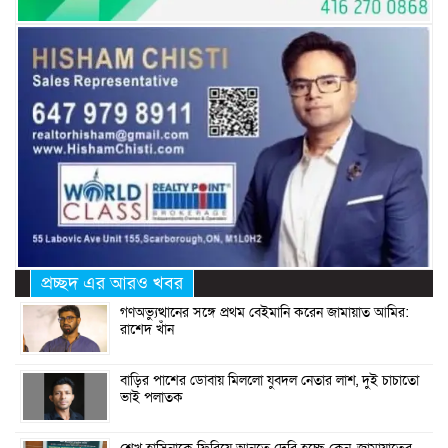
প্রচ্ছদ এর আরও খবর
গণঅভ্যুত্থানের সঙ্গে প্রথম বেইমানি করেন জামায়াত আমির:
রাশেদ খাঁন
বাড়ির পাশের ডোবায় মিললো যুবদল নেতার লাশ, দুই চাচাতো
ভাই পলাতক