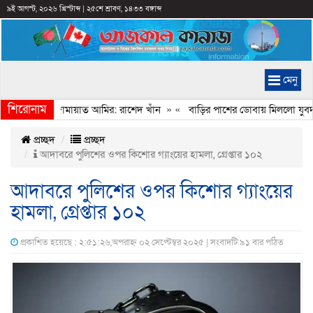
৯ই আগস্ট, ২০২৬ খ্রিস্টাব্দ
|
২৫শে শ্রাবণ, ১৪৩৩ বঙ্গাব্দ
মেনু
শিরোনাম
েইমানি করেন জামায়াত আমির: রাশেদ খাঁন
» «
বাড়ির পাশের ডোবায় মিললো যুবদল 
প্রচ্ছদ
প্রচ্ছদ
আদাবরে পুলিশের ওপর কিশোর গ্যাংয়ের হামলা, গ্রেপ্তার ১০২
আদাবরে পুলিশের ওপর কিশোর গ্যাংয়ের
হামলা, গ্রেপ্তার ১০২
প্রকাশিত হয়েছে : ২:৫১:২৬,অপরাহ্ন ০২ সেপ্টেম্বর ২০২৫ | সংবাদটি ৯১ বার পঠিত