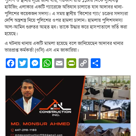
পুলিশ ও স্থানীয় সূত্রে জানা যায়, গতকাল রাত ১১টার দিকে সুনিবিড়
হাউজিং এলাকার একটি গ্যারেজে অভিযান চালাতে যান আদাবর থানা-
পুলিশের কয়েকজন সদস্য। এ সময় স্থানীয় ‘কিশোর গ্যাং’ চক্রের সদস্যরা
দেশি অস্ত্রশস্ত্র নিয়ে পুলিশের ওপর হামলা চালান। হামলায় পুলিশসদস্য
আল-আমিন গুরুতর আহত হন। তাকে উদ্ধার করে হাসপাতালে ভর্তি করা
হয়েছে।
এ ঘটনায় থানায় একটি মামলা হয়েছে বলে জানিয়েছেন আদাবর থানার
ভারপ্রাপ্ত কর্মকর্তা (ওসি) এস এম জাকারিয়া।
Facebook
Twitter
Messenger
WhatsApp
Email
PrintFriendly
Copy
Share
Link