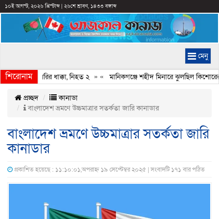
১০ই আগস্ট, ২০২৬ খ্রিস্টাব্দ
|
২৬শে শ্রাবণ, ১৪৩৩ বঙ্গাব্দ
মেনু
শিরোনাম
চার গাড়িকে লরির ধাক্কা, নিহত ২
» «
মানিকগঞ্জে শহীদ মিনারে ঝুলছিল কিশোরের 
প্রচ্ছদ
কানাডা
বাংলাদেশ ভ্রমণে উচ্চমাত্রার সতর্কতা জারি কানাডার
বাংলাদেশ ভ্রমণে উচ্চমাত্রার সতর্কতা জারি
কানাডার
প্রকাশিত হয়েছে : ১১:১০:০১,অপরাহ্ন ১৯ সেপ্টেম্বর ২০২৫ | সংবাদটি ১৭১ বার পঠিত