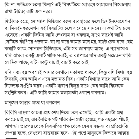
কি-না, ক্ষতিগ্রস্ত হলো কিনা? এই বিষয়টিকে বোধহয় আমাদের বিবেচনায়
রাখা উচিত; এটি এক নম্বর।
দ্বিতীয়ত হচ্ছে, সোশ্যাল মিডিয়ার বহুল ব্যবহারের ফলে ডিসইনফরমেশন
বা মিসইনফরমেশন এই বিষয়টিও চলে এসেছে সামনে। এ কথাটিও চলে
এসেছে। একটি জিনিস আমি দেখলাম বা শুনলাম, সাথে সাথেই আমি
সেটিতে ঝাঁপিয়ে পড়লাম- তা না করে আমার মনে হয়, ফ্যাক্ট চেক বলে যেই
কথাটি আছে সোশ্যাল মিডিয়াতে, এটা সব জায়গায় আছে- এ ব্যাপারেও
যদি আমরা একটু এলার্ট থাকি সবাই, এ ব্যাপারে যদি একটু সচেতন থাকি
যে ঠিক আছে, এটি একটু যাচাই বাচাই করে নেই।
যদি সত্য হয় অবশ্যই আমার সেখানে মতামত থাকবে, কিন্তু যদি মিথ্যা হয়
বিষয়টি, কেন আমি এখানে মতামত দিব। একটি মিথ্যার সাথে আমি কেন
নিজেকে সংশ্লিষ্ট করব। একটি খারাপ কিছুর সাথে কেন আমি নিজেকে
সংশ্লিষ্ট করব। এটি আমি আমার মতামতটা প্রকাশ করলাম।
মানুষের আস্থার প্রশ্নে যা বললেন
বিবিসি বাংলা: আমরা প্রায় শেষ দিকে চলে এসেছি। আমি একটা প্রশ্ন
করতে চাই যে, রাজনৈতিক পট পরিবর্তন যেটা হয়েছে গত বছরের পাঁচই
আগস্ট। তারপর থেকে বিএনপির পক্ষ থেকে যেসব বক্তব্য বা প্রতিশ্রুতি
দেওয়া হচ্ছে, সেগুলো বাস্তবায়ন হবে- এই প্রশ্নে মানুষকে কিভাবে আস্থায়