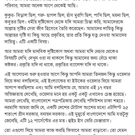
পরিবার, আমরা অনেক আগে থেকেই আছি।
কুকুর- বিড়াল ছিল, গরু- ছাগল ছিল, হাঁস মুরগি ছিল, পাখি ছিল, ময়না ছিল,
কবুতর ছিল। ধর্মীয় দৃষ্টিকোণ থেকে যদি আমরা চিন্তা করি, আমাদেরকে
আল্লাহ সৃষ্টির সেরা জীব হিসেবে তৈরি করেছেন। আমাদের দায়িত্ব কিন্তু
আল্লাহর সৃষ্টি যা কিছু আছে প্রকৃতির, তার প্রতি কিন্তু যত্ন নেওয়া আমাদের
দায়িত্ব। এটি একটি বিষয়।
আর আমরা যদি মানবিক দৃষ্টিকোণ অথবা আমরা যদি নেচার থেকেও
বিষয়টি দেখি, দেখুন ওরা না থাকলে কিন্তু আমাদের জন্য বেঁচে থাকা
কষ্টকর। প্রকৃতি যদি না থাকে, প্রকৃতির ব্যালেন্স যদি না থাকে।
এই আলোচনা শুরু হওয়ার আগে কিন্তু আপনি আমরা তিনজন কিন্তু ওয়েদার
নিয়ে কথা বলছিলাম, এই ইংল্যান্ডের বা ইউকের ওয়েদার নিয়ে আমরা
আলাপ করছিলাম এবং আমি বলছিলাম যে, আমার এই ১৭ বছর
অভিজ্ঞতায় দেখেছি, ওয়েদার মনে হয় একটু একটু এখানেও চেঞ্জ হয়েছে।
আমরা দেখেছি, বাংলাদেশে পত্রপত্রিকায় দেখেছি পলিউশন ঢাকা শহরে।
নরমালি আমরা জানি যে, একটি দেশের টোটাল অংশের মধ্যে এটলিস্ট ২৫
শতাংশ গ্রীন দরকার, বনায়ন দরকার। এই মুহূর্তে বাংলাদেশে আমি যতটুকু
জেনেছি, এটি ১২ পার্সেন্টের এর মত। হুইচ ইস ভেরি ডেঞ্জারাস।
তো এগুলো নিয়ে আমরা কাজ করছি কিভাবে আমরা বাড়াবো। তো যেমন