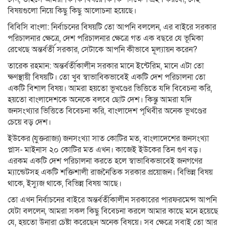
বিষয়গুলো নিয়ে কিছু কিছু আলোচনা হয়েছে।
বিবিসি বাংলা: নির্বাচনের বিষয়টি তো আপনি বললেন, এর বাইরে সরকার
পরিচালনার ক্ষেত্রে, দেশ পরিচালনার ক্ষেত্রে গত এক বছরে যে ভূমিকা
রেখেছে অন্তর্বর্তী সরকার, সেটাকে আপনি কীভাবে মূল্যায়ন করেন?
তারেক রহমান: অন্তর্বর্তীকালীন সরকার মানে ইন্টেরিম, মানে এটা তো
ক্ষণস্থায়ী বিষয়টি। তো খুব স্বাভাবিকভাবেই একটি দেশ পরিচালনা তো
একটি বিশাল বিষয়। আমরা হয়তো ভূখণ্ডের ভিত্তিতে যদি বিবেচনা করি,
হয়তো বাংলাদেশকে অনেকে বলবে ছোট দেশ। কিন্তু আমরা যদি
জনসংখ্যার ভিত্তিতে বিবেচনা করি, বাংলাদেশ পৃথিবীর অনেক ভূখণ্ডের
চেয়ে বড় দেশ।
ইউকের (যুক্তরাজ্য) জনসংখ্যা সাত কোটির মত, বাংলাদেশের জনসংখ্যা
প্লাস- মাইনাস ২০ কোটির মত এখন। কাজেই ইউকের তিন গুণ বড়।
এরকম একটি দেশ পরিচালনা করতে হলে স্বাভাবিকভাবেই জনগণের
ম্যান্ডেটসহ একটি শক্তিশালী রাজনৈতিক সরকার প্রয়োজন। বিভিন্ন বিষয়
থাকে, ইস্যুজ থাকে, বিভিন্ন বিষয় আছে।
তো এখন নির্বাচনের বাইরে অন্তর্বর্তীকালীন সরকারের পারফরমেন্স আপনি
যেটা বললেন, আমরা সকল কিছু বিবেচনা করলে আমার কাছে মনে হয়েছে
যে, হয়তো উনারা চেষ্টা করেছেন অনেক বিষয়ে। সব ক্ষেত্রে সবাই তো আর