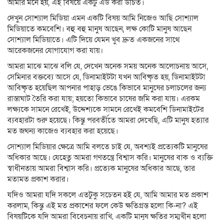
আমার মনে হয়, এই বিষয়ে একটু এড করা উচিত।
দেখুন সোশ্যাল মিডিয়া এমন একটি বিষয় আমি নিজেও আছি সোশ্যাল
মিডিয়াতে কমবেশি। বহু বহু মানুষ আছেন, লক্ষ কোটি মানুষ আছেন
সোশ্যাল মিডিয়াতে। এটি দিয়ে যেমন খুব দ্রুত একজনের সাথে
আরেকজনের যোগাযোগ করা যায়।
আমরা মাঝে মাঝে বলি যে, দেখেন অনেক সময় অনেক আলোচনায় আসে,
সেমিনার বক্তব্যে আসে যে, ডিনামাইটটা যখন আবিষ্কৃত হয়, ডিনামাইটটা
আবিষ্কৃত হয়েছিল আপনার পাহাড় ভেঙে কিভাবে মানুষের চলাচলের জন্য
রাস্তাঘাট তৈরি করা যায়; হয়তো কিভাবে চাষের জমি করা যায়। এরকম
লক্ষ্যকে সামনে রেখেই, উদ্দেশ্যকে সামনে রেখেই কমবেশি ডিনামাইটের
ব্যবহারটা শুরু হয়েছে। কিন্তু পরবর্তীতে আমরা দেখেছি, এটি মানুষ হত্যার
মত জঘন্য কাজেও ব্যবহার করা হয়েছে।
সোশ্যাল মিডিয়ার ক্ষেত্রে আমি বলতে চাই যে, অবশ্যই প্রত্যেকটি মানুষের
অধিকার আছে। যেহেতু আমরা গণতন্ত্রে বিশ্বাস করি। মানুষের বাক ও ব্যক্তি
স্বাধীনতায় আমরা বিশ্বাস করি। প্রত্যেক মানুষের অধিকার আছে, তার
মতামত প্রকাশ করার।
যদিও আমরা যদি সকলে এতটুকু সচেতন হই যে, আমি আমার মত প্রকাশ
করলাম, কিন্তু এই মত প্রকাশের ফলে কেউ ক্ষতিগ্রস্ত হলো কি-না? এই
বিষয়টিকে যদি আমরা বিবেচনায় রাখি, একটি মানুষ ক্ষতির সম্মুখীন হলো