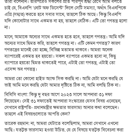
তারা বলেননি। তারপরেও সকলের প্রতি পরিপূর্ণ শ্রদ্ধা রেখে আমি বলতে
চাই যে, বিএনপি ‘নোট অফ ডিসেন্ট’ দিলে সেটি সমস্যা, অর্থাৎ বিএনপিকে
এগ্রি (সম্মত) করতে হবে সবার সাথে, তাহলে ঠিক আছে। কিন্তু বিএনপি
যদি কোনোটার সাথে একমত না হয়, তাহলে বেঠিক। এটি তো গণতন্ত্র হলো
না।
মানে, আমাকে অন্যের সাথে একমত হতে হবে, তাহলে গণতন্ত্র। আমি যদি
অন্যের সাথে দ্বিমত করি, তাহলে গণতন্ত্র না। এটি কেমন গণতন্ত্র? কারণ
গণতন্ত্রের মানেই তো হচ্ছে, বিভিন্ন মতামত থাকবে। আমরা অনেক
ব্যাপারেই একমত হব হয়তো। সকল ব্যাপারে একমত হবো না, কিছু
ব্যাপারে হয়তো দ্বিমত থাকতেই পারে, এটাই তো গণতন্ত্র, এটাই তো
এসেন্স অব গণতন্ত্র।
আমরা তো কোনো হাইড অ্যান্ড সিক করছি না। আমি যেটা মনে করছি যে
ভাই আমি মনে করছি যেটা আমার দৃষ্টিতে ঠিক না, আমি বলছি ঠিক না।
বিবিসি বাংলা: কিন্তু দু বছর আগে ২০২৩ সালে আপনারা ৩১ দফা
দিয়েছেন। সেই ৩১ দফাতেই আপনারা সংস্কারের যেসব বিষয় এনেছেন,
সেখানে রাষ্ট্রপতি- প্রধানমন্ত্রীর ক্ষমতার ভারসাম্য আনার কথা বলেছেন।
তাহলে এই বিষয়গুলোতে আপত্তি কেন?
তারেক রহমান: না, আমরা যেটাতে বলেছিলাম, আমরা সেখানে এখনো
আছি। যতটুকু ভারসাম্য হওয়া উচিত, যে যে বিষয়ে যতটুকু বিবেচনা করা