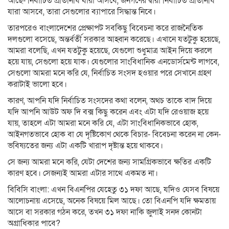
আছে- নির্বাচিত প্রতিনিধি যারা আসবে, জনগণের দ্বারা নির্বাচিত প্রতিনিধি
যারা আসবে, তারা সেগুলোর ব্যাপারে সিদ্ধান্ত নিবে।
তারপরেও বাংলাদেশের প্রেক্ষাপট সবকিছু বিবেচনা করে রাজনৈতিক
দলগুলো বসেছে, অন্তর্বর্তী সরকার আহ্বান করেছে। এখানে যতটুকু হয়েছে,
আমরা বলেছি, এখন যতটুকু হয়েছে, যেগুলো শুধুমাত্র আইন দিয়ে করলে
হয়ে যায়, সেগুলো হয়ে যাক। যেগুলোর সাংবিধানিক এনডোর্সমেন্ট লাগবে,
সেগুলো আমরা মনে করি যে, নির্বাচিত সংসদ হওয়ার পরে সেখানে গ্রহণ
করাটাই ভালো হবে।
কারণ, আপনি যদি নির্বাচিত সংসদের কথা বলেন, অথচ তাকে বাদ দিয়ে
যদি আপনি আউট অফ দি বক্স কিছু করেন এবং এটা যদি রেওয়াজ হয়ে
যায়, তাহলে এটা আমরা মনে করি যে, এটা সাংবিধানিকভাবে হোক,
আইনগতভাবে হোক বা যে দৃষ্টিকোণ থেকে বিচার- বিবেচনা করেন না কেন-
ভবিষ্যতের জন্য এটা একটি খারাপ দৃষ্টান্ত হয়ে থাকবে।
সে জন্য আমরা মনে করি, যেটা দেশের জন্য সামগ্রিকভাবে ক্ষতির একটি
কারণ হবে। সেজন্যই আমরা এটার সাথে একমত না।
বিবিসি বাংলা: এখন বিএনপির যেহেতু ৩১ দফা আছে, যদিও যেসব বিষয়ে
আলোচনায় এসেছে, অনেক বিষয়ে মিল আছে। তো বিএনপি যদি ক্ষমতায়
আসে বা সরকার গঠন করে, তখন ৩১ দফা নাকি জুলাই সনদ কোনটা
অগ্রাধিকার পাবে?