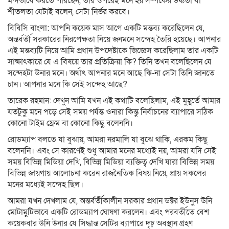
মন্দভাবে করতে পারছেন, তার ওপরেই মনে হয় সম্পর্কের উষ্ণতা বা
শীতলতা যেটাই বলেন, সেটা নির্ভর করবে।
বিবিসি বাংলা: আপনি কয়েক মাস আগে একটি মন্তব্য করেছিলেন যে,
অন্তর্বর্তী সরকারের নিরপেক্ষতা নিয়ে জনমনে সন্দেহ তৈরি হয়েছে। আপনার
এই মন্তব্যটি নিয়ে আমি প্রধান উপদেষ্টাকে জিজ্ঞেস করেছিলাম তার একটি
সাক্ষাৎকারে যে এ বিষয়ে তার প্রতিক্রিয়া কি? তিনি তখন বলেছিলেন যে
সন্দেহটা উনার মনে। অর্থাৎ আপনার মনে আছে কি-না সেটা তিনি জানতে
চান। আপনার মনে কি সেই সন্দেহ আছে?
তারেক রহমান: দেখুন আমি যখন এই কথাটি বলেছিলাম, এই মুহূর্তে আমার
যতটুকু মনে পড়ে সেই সময় পর্যন্ত ওনারা কিন্তু নির্বাচনের ব্যাপারে সঠিক
কোনো টাইম ফ্রেম বা কোনো কিছু বলেননি।
রোডম্যাপ বলতে যা বুঝায়, আমরা নরমালি যা বুঝে থাকি, এরকম কিছু
বলেননি। এবং সে কারণেই শুধু আমার মনের মধ্যেই নয়, আমরা যদি সেই
সময় বিভিন্ন মিডিয়া দেখি, বিভিন্ন মিডিয়া ব্যক্তিত্ব দেখি যারা বিভিন্ন সময়
বিভিন্ন জায়গায় আলোচনা করেন রাজনৈতিক বিষয় নিয়ে, প্রায় সকলের
মনের মধ্যেই সন্দেহ ছিল।
আমরা যখন দেখলাম যে, অন্তর্বর্তীকালীন সরকার প্রধান ডক্টর ইউনুস উনি
মোটামুটিভাবে একটি রোডম্যাপ ঘোষণা করলেন। এবং পরবর্তীতে বেশ
কয়েকবার উনি উনার যে সিদ্ধান্ত সেটির ব্যাপারে দৃঢ় অবস্থান গ্রহণ