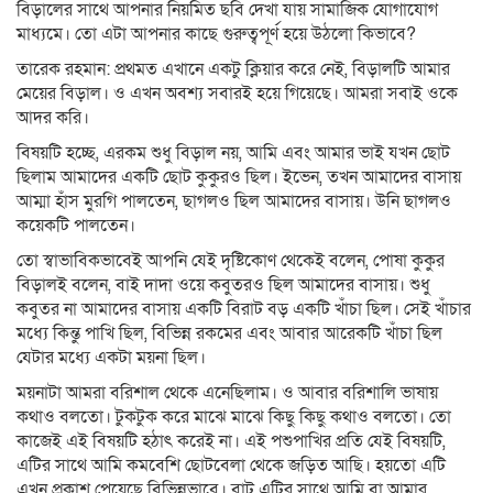
বিড়ালের সাথে আপনার নিয়মিত ছবি দেখা যায় সামাজিক যোগাযোগ
মাধ্যমে। তো এটা আপনার কাছে গুরুত্বপূর্ণ হয়ে উঠলো কিভাবে?
তারেক রহমান: প্রথমত এখানে একটু ক্লিয়ার করে নেই, বিড়ালটি আমার
মেয়ের বিড়াল। ও এখন অবশ্য সবারই হয়ে গিয়েছে। আমরা সবাই ওকে
আদর করি।
বিষয়টি হচ্ছে, এরকম শুধু বিড়াল নয়, আমি এবং আমার ভাই যখন ছোট
ছিলাম আমাদের একটি ছোট কুকুরও ছিল। ইভেন, তখন আমাদের বাসায়
আম্মা হাঁস মুরগি পালতেন, ছাগলও ছিল আমাদের বাসায়। উনি ছাগলও
কয়েকটি পালতেন।
তো স্বাভাবিকভাবেই আপনি যেই দৃষ্টিকোণ থেকেই বলেন, পোষা কুকুর
বিড়ালই বলেন, বাই দাদা ওয়ে কবুতরও ছিল আমাদের বাসায়। শুধু
কবুতর না আমাদের বাসায় একটি বিরাট বড় একটি খাঁচা ছিল। সেই খাঁচার
মধ্যে কিন্তু পাখি ছিল, বিভিন্ন রকমের এবং আবার আরেকটি খাঁচা ছিল
যেটার মধ্যে একটা ময়না ছিল।
ময়নাটা আমরা বরিশাল থেকে এনেছিলাম। ও আবার বরিশালি ভাষায়
কথাও বলতো। টুকটুক করে মাঝে মাঝে কিছু কিছু কথাও বলতো। তো
কাজেই এই বিষয়টি হঠাৎ করেই না। এই পশুপাখির প্রতি যেই বিষয়টি,
এটির সাথে আমি কমবেশি ছোটবেলা থেকে জড়িত আছি। হয়তো এটি
এখন প্রকাশ পেয়েছে বিভিন্নভাবে। বাট এটির সাথে আমি বা আমার