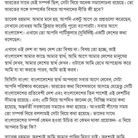
ভারতের সাথে যেই সম্পর্ক ছিল, সেটা নিয়ে অনেক সমালোচনা রয়েছে। তো
ভারতের সঙ্গে সম্পর্কের বিষয়ে আপনাদের নীতি কী হবে?
তারেক রহমান: আমার মনে হয়, আপনি একটু আগে যে প্রশ্নগুলো করেছেন,
সেখানে বোধহয় আমি ক্লিয়ার করেছি পুরো ব্যাপারটা। সবার আগে
বাংলাদেশ। এখানে তো আপনি পার্টিকুলার (সুনির্দিষ্ট) একটি দেশের কথা
বলেছেন।
এখানে ওই দেশ বা অন্য দেশ তো বিষয় না। বিষয় তো হচ্ছে, ভাই
বাংলাদেশ আমার কাছে আমার স্বার্থ, আমি আগে আমার দেশের মানুষের
স্বার্থ দেখব, আমার দেশের স্বার্থ দেখব। ওটাকে আমি রেখে আপহোল্ড করে
আমি যা যা করতে পারব, আমি তাই করব।
বিবিসি বাংলা: বাংলাদেশের স্বার্থ আপনারা সবার আগে নেবেন, সেটা
আপনি পরিষ্কার করেছেন। ভারতের কথা বিশেষভাবে আসছে যেহেতু সেটি
বাংলাদেশের প্রতিবেশী দেশ এবং বাংলাদেশের তিন পাশেই এই দেশটির
সীমান্ত রয়েছে। এবং এটি নিয়ে আপনিও জানেন যে, বিভিন্ন সময়ে কথা
হয়েছে, অন্তর্বর্তী সরকারের সময়েও কথা হয়েছে। আওয়ামী লীগের সময়
তো সম্পর্ক নিয়ে বললামই সেটা নিয়ে কথা হয়েছে। তাদের সাথে
বাংলাদেশের সম্পর্ক কেমন হওয়া উচিত বা কেমন থাকা প্রয়োজন- এ নিয়ে
আপনার চিন্তা কি?
তারেক রহমান: অবশ্যই আমি আমার পানির হিস্যা চাই। অবশ্যই আমি