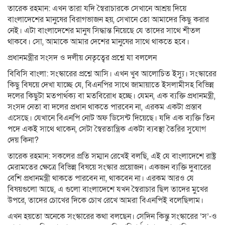
তারেক রহমান: এখন তারা যদি স্বৈরাচারকে সেখানে আশ্রয় দিয়ে
বাংলাদেশের মানুষের বিরাগভাজন হয়, সেখানে তো আমাদের কিছু করার
নেই। এটা বাংলাদেশের মানুষ সিদ্ধান্ত নিয়েছে যে তাদের সাথে শীতল
থাকবে। সো, আমাকে আমার দেশের মানুষের সাথে থাকতে হবে।
প্রধানমন্ত্রীর সংসদ ও দলীয় নেতৃত্বের প্রশ্নে যা বললেন
বিবিসি বাংলা: সংস্কারের প্রশ্নে আসি। এখন খুব আলোচিত ইস্যু। সংস্কারের
কিছু বিষয়ে দেখা যাচ্ছে যে, বিএনপির সাথে জামায়াতে ইসলামীসহ বিভিন্ন
দলের কিছুটা মতপার্থক্য বা মতবিরোধ হচ্ছে। যেমন, এক ব্যক্তি প্রধানমন্ত্রী,
সংসদ নেতা বা দলের প্রধান থাকতে পারবেন না, এরকম একটা প্রস্তাব
এসেছে। যেখানে বিএনপি নোট অফ ডিসেন্ট দিয়েছে। যদি এক ব্যক্তি তিন
পদে একই সাথে থাকেন, সেটা স্বৈরতান্ত্রিক একটা ব্যবস্থা তৈরির সুযোগ
দেয় কিনা?
তারেক রহমান: সকলের প্রতি সম্মান রেখেই বলছি, এই যে বাংলাদেশে রাষ্ট্র
মেরামতের ক্ষেত্রে বিভিন্ন বিষয়ে সংস্কার প্রয়োজন। একজন ব্যক্তি দুবারের
বেশি প্রধানমন্ত্রী থাকতে পারবেন না, থাকবেন না। এরকম আরও যে
বিষয়গুলো আছে, এ গুলো বাংলাদেশে যখন স্বৈরাচার ছিল তাদের মুখের
উপরে, তাদের চোখের দিকে চোখ রেখে আমরা বিএনপিই বলেছিলাম।
এখন হয়তো অনেকে সংস্কারের কথা বলছেন। সেদিন কিন্তু সংস্কারের ‘স’-ও