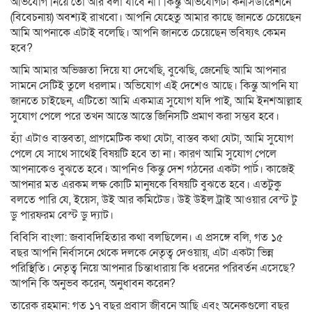
অভিযোগ নিয়ে তো আর বলা যাবে না। কিন্তু অভিযোগটা কনসিডারেশনে
(বিবেচনায়) অবশ্যই রাখবো। আপনি যেহেতু আমার কাছে জানতে চেয়েছেন
আমি আপনাকে এটাই বলেছি। আপনি জানতে চেয়েছেন ভবিষ্যৎ কেমন
হবে?
আমি আমার অভিজ্ঞতা দিয়ে যা দেখেছি, বুঝেছি, জেনেছি আমি আপনার
সামনে সেটিই তুলে ধরলাম। অভিযোগ এই দেশেও আছে। কিন্তু আপনি যা
জানতে চাইছেন, এটিতো আমি একমাত্র সুযোগ যদি পাই, আমি ইনশআল্লাহ
সুযোগ পেলে পরে তখন আস্তে আস্তে জিনিসটি প্রমাণ করা সম্ভব হবে।
হ্যাঁ এটাও বাস্তবতা, প্রাগমেটিক কথা যেটা, বাস্তব কথা যেটা, আমি সুযোগ
পেলে যে সাথে সাথেই বিষয়টি হবে তা না। কারণ আমি সুযোগ পেলে
আপনাকেও বুঝতে হবে। আপনিও কিন্তু দেশ গঠনের একটা পার্ট। কাজেই
আপনার মত এরকম লক্ষ কোটি মানুষকে বিষয়টি বুঝতে হবে। এতটুকু
বলতে পারি যে, ইয়েস, উই আর কমিটেড। উই উইল ট্রাই আওয়ার বেস্ট টু
ডু পারফরম বেস্ট ডু দ্যাট।
বিবিসি বাংলা: জবাবদিহিতার কথা বলছিলেন। এ প্রসঙ্গে বলি, গত ১৫
বছর আপনি নির্বাসনে থেকে দলকে নেতৃত্ব দেওয়ায়, এটা একটা ভিন্ন
পরিস্থিতি। নেতৃত্ব নিয়ে আপনার চিন্তাধারায় কি ধরনের পরিবর্তন এসেছে?
আপনি কি অনুভব করেন, অনুধাবন করেন?
তারেক রহমান: গত ১৭ বছর প্রবাস জীবনে আছি এবং অনেকগুলো বছর