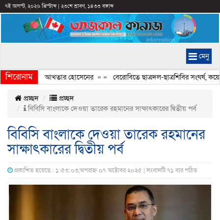
৭ই আগস্ট, ২০২৬ খ্রিস্টাব্দ
|
২৩শে শ্রাবণ, ১৪৩৩ বঙ্গাব্দ
মেনু
শিরোনাম
র অভিযোগ আখতার হোসেনের
» «
বেরোবিতে ছাত্রদল-ছাত্রশিবির সংঘর্ষ, কয়েকজন আহত
প্রচ্ছদ
প্রচ্ছদ
বিবিসি বাংলাকে দেওয়া তারেক রহমানের সাক্ষাৎকারের দ্বিতীয় পর্ব
বিবিসি বাংলাকে দেওয়া তারেক রহমানের
সাক্ষাৎকারের দ্বিতীয় পর্ব
প্রকাশিত হয়েছে : ১:৫৩:০৩,অপরাহ্ন ০৭ অক্টোবর ২০২৫ | সংবাদটি ৭১ বার পঠিত