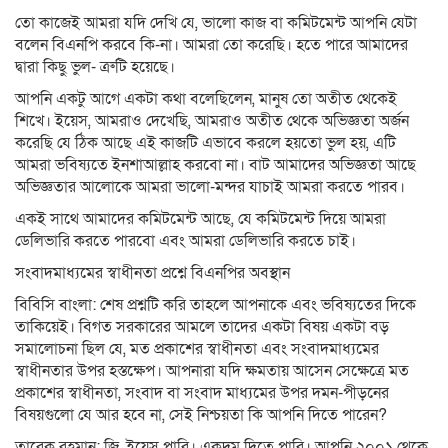
তো কাজেই আমরা যদি দেখি যে, ভালো কাজ বা কমিটমেন্ট আপনি যেটা
বলেন বিএনপি করবে কি-না। আমরা তো করেছি। হতে পারে আমাদের
দ্বারা কিছু ভুল- ত্রুটি হয়েছে।
আপনি একটু আগে একটা কথা বলেছিলেন, মানুষ তো অতীত থেকেই
শিখে। ইয়েস, আমরাও দেখেছি, আমরাও অতীত থেকে অভিজ্ঞতা অর্জন
করেছি যে ঠিক আছে এই কাজটি এভাবে করলে হয়তো ভুল হয়, এটি
আমরা ভবিষ্যতে ইনশাআল্লাহ করবো না। বাট আমাদের অভিজ্ঞতা আছে
অভিজ্ঞতার আলোকে আমরা ভালো-মন্দর যাচাই আমরা করতে পারব।
একই সাথে আমাদের কমিটমেন্ট আছে, যে কমিটমেন্ট দিয়ে আমরা
ডেলিভারি করতে পারবো এবং আমরা ডেলিভারি করতে চাই।
সংবাদমাধ্যমের স্বাধীনতা প্রশ্নে বিএনপির অবস্থান
বিবিসি বাংলা: শেষ প্রশ্নটি করি তাহলে আপনাকে এবং ভবিষ্যতের দিকে
তাকিয়েই। বিগত সরকারের আমলে তাদের একটা বিষয় একটা বড়
সমালোচনা ছিল যে, মত প্রকাশের স্বাধীনতা এবং সংবাদমাধ্যমের
স্বাধীনতার উপর হস্তক্ষেপ। আপনারা যদি ক্ষমতায় আসেন সেক্ষেত্রে মত
প্রকাশের স্বাধীনতা, সংবাদ বা সংবাদ মাধ্যমের উপর দমন-পীড়নের
বিষয়গুলো যে আর হবে না, সেই নিশ্চয়তা কি আপনি দিতে পারেন?
তারেক রহমান: জ্বি, ইয়েস পারি। একদম দিতে পারি। আপনি ২০০১ থেকে