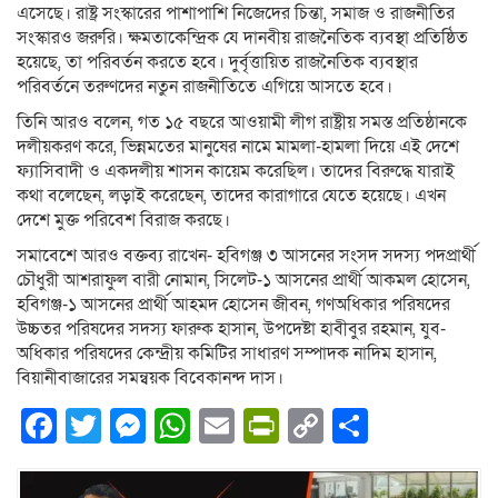
এসেছে। রাষ্ট্র সংস্কারের পাশাপাশি নিজেদের চিন্তা, সমাজ ও রাজনীতির
সংস্কারও জরুরি। ক্ষমতাকেন্দ্রিক যে দানবীয় রাজনৈতিক ব্যবস্থা প্রতিষ্ঠিত
হয়েছে, তা পরিবর্তন করতে হবে। দুর্বৃত্তায়িত রাজনৈতিক ব্যবস্থার
পরিবর্তনে তরুণদের নতুন রাজনীতিতে এগিয়ে আসতে হবে।
তিনি আরও বলেন, গত ১৫ বছরে আওয়ামী লীগ রাষ্ট্রীয় সমস্ত প্রতিষ্ঠানকে
দলীয়করণ করে, ভিন্নমতের মানুষের নামে মামলা-হামলা দিয়ে এই দেশে
ফ্যাসিবাদী ও একদলীয় শাসন কায়েম করেছিল। তাদের বিরুদ্ধে যারাই
কথা বলেছেন, লড়াই করেছেন, তাদের কারাগারে যেতে হয়েছে। এখন
দেশে মুক্ত পরিবেশ বিরাজ করছে।
সমাবেশে আরও বক্তব্য রাখেন- হবিগঞ্জ ৩ আসনের সংসদ সদস্য পদপ্রার্থী
চৌধুরী আশরাফুল বারী নোমান, সিলেট-১ আসনের প্রার্থী আকমল হোসেন,
হবিগঞ্জ-১ আসনের প্রার্থী আহমদ হোসেন জীবন, গণঅধিকার পরিষদের
উচ্চতর পরিষদের সদস্য ফারুক হাসান, উপদেষ্টা হাবীবুর রহমান, যুব-
অধিকার পরিষদের কেন্দ্রীয় কমিটির সাধারণ সম্পাদক নাদিম হাসান,
বিয়ানীবাজারের সমন্বয়ক বিবেকানন্দ দাস।
Facebook
Twitter
Messenger
WhatsApp
Email
PrintFriendly
Copy
Share
Link