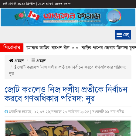
৮ই আগস্ট, ২০২৬ খ্রিস্টাব্দ
|
২৪শে শ্রাবণ, ১৪৩৩ বঙ্গাব্দ
মেনু
শিরোনাম
েইমানি করেন জামায়াত আমির: রাশেদ খাঁন
» «
বাড়ির পাশের ডোবায় মিললো যুবদল ন
প্রচ্ছদ
প্রচ্ছদ
জোট করলেও নিজ দলীয় প্রতীকে নির্বাচন করবে গণঅধিকার পরিষদ:
নুর
জোট করলেও নিজ দলীয় প্রতীকে নির্বাচন
করবে গণঅধিকার পরিষদ: নুর
প্রকাশিত হয়েছে : ১২:০৭:২৬,অপরাহ্ন ২৯ অক্টোবর ২০২৫ | সংবাদটি ৬৯ বার পঠিত