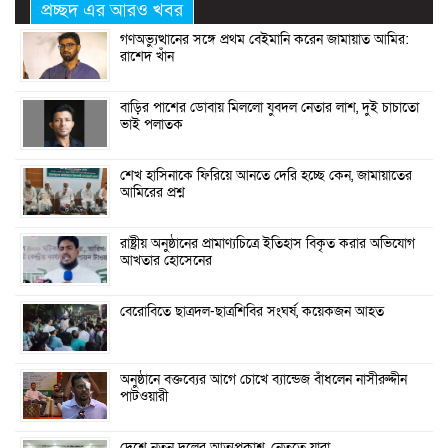
প্রচ্ছদ এর আরও খবর
গণঅভ্যুত্থানের সঙ্গে প্রথম বেইমানি করেন জামায়াত আমির:
রাশেদ খাঁন
বাড়ির পাশের ডোবায় মিললো যুবদল নেতার লাশ, দুই চাচাতো
ভাই পলাতক
শেখ হাসিনাকে ফিরিয়ে আনতে দেরি হচ্ছে কেন, জামায়াতের
আমিরের প্রশ্ন
রাষ্ট্রীয় অনুষ্ঠানের প্রামাণ্যচিত্রে ইতিহাস বিকৃত করার অভিযোগ
আখতার হোসেনের
বেরোবিতে ছাত্রদল-ছাত্রশিবির সংঘর্ষ, কয়েকজন আহত
অনুষ্ঠানে বক্তব্যের আগে চোখে ব্যান্ডেজ বাঁধলেন নাসীরুদ্দীন
পাটওয়ারী