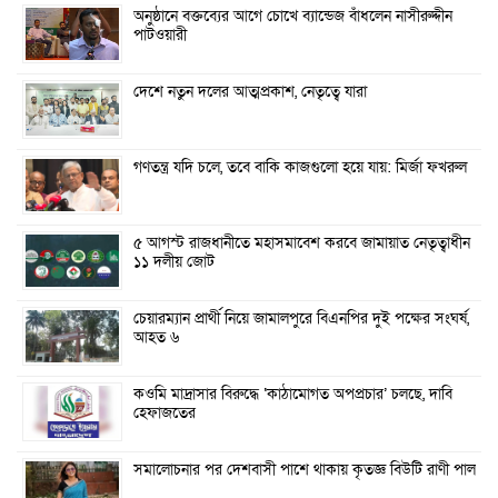
অনুষ্ঠানে বক্তব্যের আগে চোখে ব্যান্ডেজ বাঁধলেন নাসীরুদ্দীন
পাটওয়ারী
দেশে নতুন দলের আত্মপ্রকাশ, নেতৃত্বে যারা
গণতন্ত্র যদি চলে, তবে বাকি কাজগুলো হয়ে যায়: মির্জা ফখরুল
৫ আগস্ট রাজধানীতে মহাসমাবেশ করবে জামায়াত নেতৃত্বাধীন
১১ দলীয় জোট
চেয়ারম্যান প্রার্থী নিয়ে জামালপুরে বিএনপির দুই পক্ষের সংঘর্ষ,
আহত ৬
কওমি মাদ্রাসার বিরুদ্ধে ‘কাঠামোগত অপপ্রচার’ চলছে, দাবি
হেফাজতের
সমালোচনার পর দেশবাসী পাশে থাকায় কৃতজ্ঞ বিউটি রাণী পাল