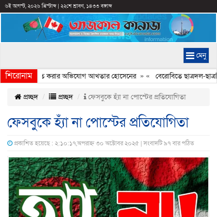
৬ই আগস্ট, ২০২৬ খ্রিস্টাব্দ
|
২২শে শ্রাবণ, ১৪৩৩ বঙ্গাব্দ
মেনু
শিরোনাম
্যচিত্রে ইতিহাস বিকৃত করার অভিযোগ আখতার হোসেনের
» «
বেরোবিতে ছাত্রদল-ছাত্রশি
প্রচ্ছদ
প্রচ্ছদ
ফেসবুকে হ্যাঁ না পোস্টের প্রতিযোগিতা
ফেসবুকে হ্যাঁ না পোস্টের প্রতিযোগিতা
প্রকাশিত হয়েছে : ২:১০:১৭,অপরাহ্ন ৩০ অক্টোবর ২০২৫ | সংবাদটি ৯৭ বার পঠিত