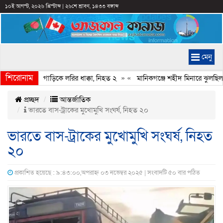
১০ই আগস্ট, ২০২৬ খ্রিস্টাব্দ
|
২৬শে শ্রাবণ, ১৪৩৩ বঙ্গাব্দ
মেনু
শিরোনাম
নে থাকা চার গাড়িকে লরির ধাক্কা, নিহত ২
» «
মানিকগঞ্জে শহীদ মিনারে ঝুলছিল ক
প্রচ্ছদ
আন্তর্জাতিক
ভারতে বাস-ট্রাকের মুখোমুখি সংঘর্ষ, নিহত ২০
ভারতে বাস-ট্রাকের মুখোমুখি সংঘর্ষ, নিহত
২০
প্রকাশিত হয়েছে : ৯:৪৩:০০,অপরাহ্ন ০৩ নভেম্বর ২০২৫ | সংবাদটি ৫০ বার পঠিত