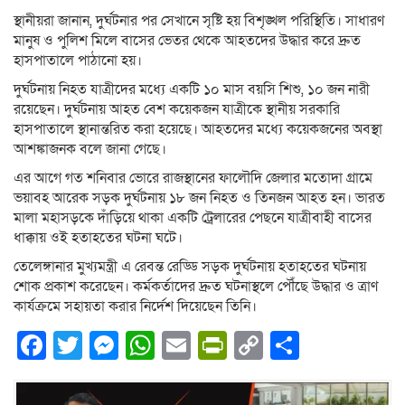
স্থানীয়রা জানান, দুর্ঘটনার পর সেখানে সৃষ্টি হয় বিশৃঙ্খল পরিস্থিতি। সাধারণ
মানুষ ও পুলিশ মিলে বাসের ভেতর থেকে আহতদের উদ্ধার করে দ্রুত
হাসপাতালে পাঠানো হয়।
দুর্ঘটনায় নিহত যাত্রীদের মধ্যে একটি ১০ মাস বয়সি শিশু, ১০ জন নারী
রয়েছেন। দুর্ঘটনায় আহত বেশ কয়েকজন যাত্রীকে স্থানীয় সরকারি
হাসপাতালে স্থানান্তরিত করা হয়েছে। আহতদের মধ্যে কয়েকজনের অবস্থা
আশঙ্কাজনক বলে জানা গেছে।
এর আগে গত শনিবার ভোরে রাজস্থানের ফালৌদি জেলার মতোদা গ্রামে
ভয়াবহ আরেক সড়ক দুর্ঘটনায় ১৮ জন নিহত ও তিনজন আহত হন। ভারত
মালা মহাসড়কে দাঁড়িয়ে থাকা একটি ট্রেলারের পেছনে যাত্রীবাহী বাসের
ধাক্কায় ওই হতাহতের ঘটনা ঘটে।
তেলেঙ্গানার মুখ্যমন্ত্রী এ রেবন্ত রেড্ডি সড়ক দুর্ঘটনায় হতাহতের ঘটনায়
শোক প্রকাশ করেছেন। কর্মকর্তাদের দ্রুত ঘটনাস্থলে পৌঁছে উদ্ধার ও ত্রাণ
কার্যক্রমে সহায়তা করার নির্দেশ দিয়েছেন তিনি।
Facebook
Twitter
Messenger
WhatsApp
Email
PrintFriendly
Copy
Share
Link