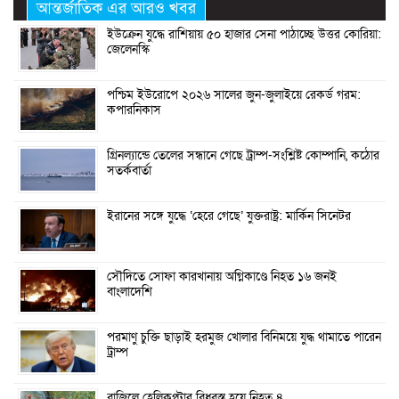
আন্তর্জাতিক এর আরও খবর
ইউক্রেন যুদ্ধে রাশিয়ায় ৫০ হাজার সেনা পাঠাচ্ছে উত্তর কোরিয়া:
জেলেনস্কি
পশ্চিম ইউরোপে ২০২৬ সালের জুন-জুলাইয়ে রেকর্ড গরম:
কপারনিকাস
গ্রিনল্যান্ডে তেলের সন্ধানে গেছে ট্রাম্প-সংশ্লিষ্ট কোম্পানি, কঠোর
সতর্কবার্তা
ইরানের সঙ্গে যুদ্ধে ‘হেরে গেছে’ যুক্তরাষ্ট্র: মার্কিন সিনেটর
সৌদিতে সোফা কারখানায় অগ্নিকাণ্ডে নিহত ১৬ জনই
বাংলাদেশি
পরমাণু চুক্তি ছাড়াই হরমুজ খোলার বিনিময়ে যুদ্ধ থামাতে পারেন
ট্রাম্প
ব্রাজিলে হেলিকপ্টার বিধ্বস্ত হয়ে নিহত ৪