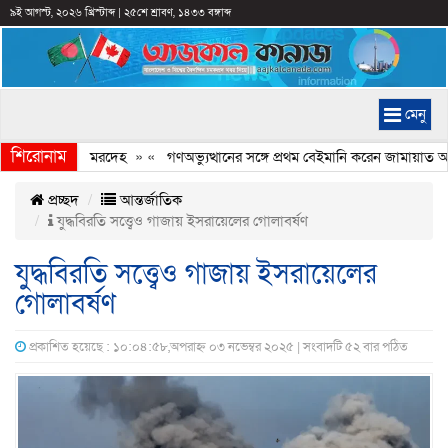
৯ই আগস্ট, ২০২৬ খ্রিস্টাব্দ
|
২৫শে শ্রাবণ, ১৪৩৩ বঙ্গাব্দ
মেনু
শিরোনাম
লছিল কিশোরের মরদেহ
» «
গণঅভ্যুত্থানের সঙ্গে প্রথম বেইমানি করেন জামায়াত আমি
প্রচ্ছদ
আন্তর্জাতিক
যুদ্ধবিরতি সত্ত্বেও গাজায় ইসরায়েলের গোলাবর্ষণ
যুদ্ধবিরতি সত্ত্বেও গাজায় ইসরায়েলের
গোলাবর্ষণ
প্রকাশিত হয়েছে : ১০:০৪:৫৮,অপরাহ্ন ০৩ নভেম্বর ২০২৫ | সংবাদটি ৫২ বার পঠিত