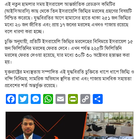
এই নতুন হামলার সময় ইসরায়েল আন্তর্জাতিক রেডক্রস কমিটির
(আইসিআরসি) কাছ থেকে তিন ইসরায়েলি জিম্মির মরদেহ গ্রহণের বিষয়টি
নিশ্চিত করেছে। যুদ্ধবিরতির আগে হামাসের হাতে থাকা ২৫১ জন জিম্মির
মধ্যে ২০ জন জীবিত এবং প্রায় ১৭ জনের মরদেহ এখনও গাজায় রয়েছে
বলে ধারণা করা হচ্ছে।
চুক্তি অনুযায়ী, প্রতিটি ইসরায়েলি জিম্মির মরদেহের বিনিময়ে ইসরায়েল ১৫
জন ফিলিস্তিনির মরদেহ ফেরত দেবে। এখন পর্যন্ত ২২৫টি ফিলিস্তিনি
মরদেহ ফেরত দেওয়া হয়েছে, যার মধ্যে ৩০টি ৩০ অক্টোবর হস্তান্তর করা
হয়।
যুক্তরাষ্ট্রের মধ্যস্থতায় সম্পাদিত এই যুদ্ধবিরতি চুক্তিতে ধাপে ধাপে জিম্মি ও
বন্দি বিনিময়, সামরিক অভিযান স্থগিত রাখা এবং গাজায় মানবিক সহায়তা
প্রবেশের শর্ত অন্তর্ভুক্ত রয়েছে।
Facebook
Twitter
Messenger
WhatsApp
Email
PrintFriendly
Copy
Share
Link