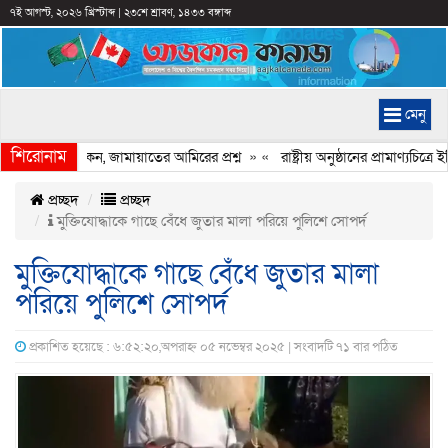
৭ই আগস্ট, ২০২৬ খ্রিস্টাব্দ
|
২৩শে শ্রাবণ, ১৪৩৩ বঙ্গাব্দ
মেনু
শিরোনাম
রি হচ্ছে কেন, জামায়াতের আমিরের প্রশ্ন
» «
রাষ্ট্রীয় অনুষ্ঠানের প্রামাণ্যচিত
প্রচ্ছদ
প্রচ্ছদ
মুক্তিযোদ্ধাকে গাছে বেঁধে জুতার মালা পরিয়ে পুলিশে সোপর্দ
মুক্তিযোদ্ধাকে গাছে বেঁধে জুতার মালা
পরিয়ে পুলিশে সোপর্দ
প্রকাশিত হয়েছে : ৬:৫২:২০,অপরাহ্ন ০৫ নভেম্বর ২০২৫ | সংবাদটি ৭১ বার পঠিত