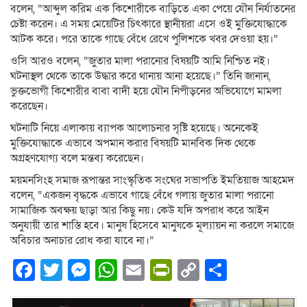
বলেন, “আব্দুল করিম এক কিশোরীকে বাড়িতে একা পেয়ে যৌন নির্যাতনের
চেষ্টা করেন। এ সময় মেয়েটির চিৎকারে স্থানীয়রা এসে ওই মুক্তিযোদ্ধাকে
আটক করে। পরে তাকে গাছে বেঁধে রেখে পুলিশকে খবর দেওয়া হয়।”
ওসি আরও বলেন, “জুতার মালা পরানোর বিষয়টি আমি নিশ্চিত নই।
ঘটনাস্থল থেকে তাকে উদ্ধার করে থানায় আনা হয়েছে।” তিনি জানান,
ভুক্তভোগী কিশোরীর বাবা বাদী হয়ে যৌন নিপীড়নের অভিযোগে মামলা
করেছেন।
ঘটনাটি নিয়ে এলাকায় ব্যাপক আলোচনার সৃষ্টি হয়েছে। অনেকেই
মুক্তিযোদ্ধাকে এভাবে অপমান করার বিষয়টি মানবিক দিক থেকে
অগ্রহণযোগ্য বলে মন্তব্য করেছেন।
ময়মনসিংহ সমাজ রূপান্তর সাংস্কৃতিক সংঘের সভাপতি ইমতিয়াজ আহমেদ
বলেন, “একজন বৃদ্ধকে এভাবে গাছে বেঁধে গলায় জুতার মালা পরানো
সামাজিক অবক্ষয় ছাড়া আর কিছু নয়। কেউ যদি অপরাধ করে আইন
অনুযায়ী তার শাস্তি হবে। মানুষ হিসেবে মানুষকে মূল্যায়ন না করলে সমাজে
অবিচার অনাচার রোধ করা যাবে না।”
Facebook
Twitter
Messenger
WhatsApp
Email
PrintFriendly
Copy
Share
Link