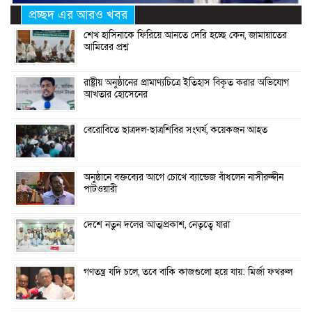
প্রচ্ছদ এর আরও খবর
শেখ হাসিনাকে ফিরিয়ে আনতে দেরি হচ্ছে কেন, জামায়াতের
আমিরের প্রশ্ন
রাষ্ট্রীয় অনুষ্ঠানের প্রামাণ্যচিত্রে ইতিহাস বিকৃত করার অভিযোগ
আখতার হোসেনের
বেরোবিতে ছাত্রদল-ছাত্রশিবির সংঘর্ষ, কয়েকজন আহত
অনুষ্ঠানে বক্তব্যের আগে চোখে ব্যান্ডেজ বাঁধলেন নাসীরুদ্দীন
পাটওয়ারী
দেশে নতুন দলের আত্মপ্রকাশ, নেতৃত্বে যারা
গণতন্ত্র যদি চলে, তবে বাকি কাজগুলো হয়ে যায়: মির্জা ফখরুল