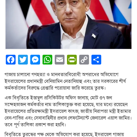
Facebook
Twitter
Messenger
WhatsApp
Email
PrintFriendly
Copy
Share
Link
গাজায় চালানো গণহত্যা ও মানবতারবিরোধী অপরাধের অভিযোগে
ইসরায়েলের প্রধানমন্ত্রী বেনিয়ামিন নেতানিয়াহু এবং তার সরকারের শীর্ষ
কর্মকর্তাদের বিরুদ্ধে গ্রেপ্তারি পরোয়ানা জারি করেছে তুরস্ক।
এক বিবৃতিতে ইস্তাম্বুল প্রসিকিউটর অফিস জানায়, মোট ৩৭ জন
সন্দেহভাজন কর্মকর্তার নাম তালিকাভুক্ত করা হয়েছে, যার মধ্যে রয়েছেন
ইসরায়েলের প্রতিরক্ষামন্ত্রী ইসরায়েল কাৎজ, জাতীয় নিরাপত্তা মন্ত্রী ইতামার
বেন-গাভির এবং সেনাবাহিনীর প্রধান লেফটেন্যান্ট জেনারেল এয়াল জামির।
তবে পূর্ণ তালিকা প্রকাশ করা হয়নি।
বিবৃতিতে তুরস্কের পক্ষ থেকে অভিযোগ করা হয়েছে, ইসরায়েল গাজায়