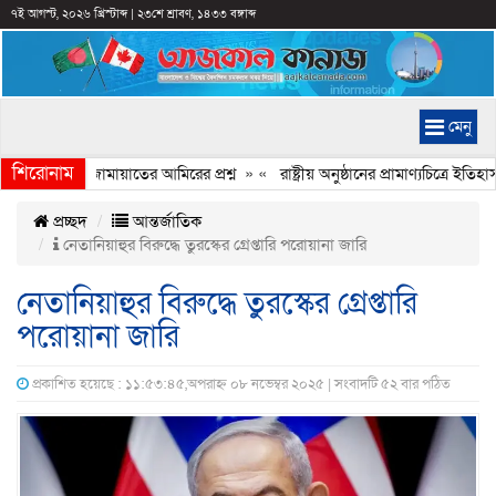
৭ই আগস্ট, ২০২৬ খ্রিস্টাব্দ
|
২৩শে শ্রাবণ, ১৪৩৩ বঙ্গাব্দ
মেনু
শিরোনাম
চ্ছে কেন, জামায়াতের আমিরের প্রশ্ন
» «
রাষ্ট্রীয় অনুষ্ঠানের প্রামাণ্যচিত্রে ই
প্রচ্ছদ
আন্তর্জাতিক
নেতানিয়াহুর বিরুদ্ধে তুরস্কের গ্রেপ্তারি পরোয়ানা জারি
নেতানিয়াহুর বিরুদ্ধে তুরস্কের গ্রেপ্তারি
পরোয়ানা জারি
প্রকাশিত হয়েছে : ১১:৫৩:৪৫,অপরাহ্ন ০৮ নভেম্বর ২০২৫ | সংবাদটি ৫২ বার পঠিত