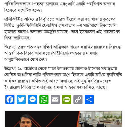
পরিকল্পিতভাবে গণহত্যা চালাচ্ছে এবং এটি একটি পদ্ধতিগত অপরাধ
হিসেবে সংঘটিত হচ্ছে।
প্রসিকিউটর অফিসের বিবৃতিতে আরও উল্লেখ করা হয়, গাজায় তুরস্কের
নির্মিত ‘তুর্কি-ফিলিস্তিনি ফ্রেন্ডশিপ হাসপাতাল’–এ মার্চ মাসে ইসরায়েলি
হামলার ঘটনাও তদন্তের অন্তর্ভুক্ত রয়েছে। তবে ইসরায়েল এই পদক্ষেপের
নিন্দা জানিয়েছে।
উল্লেখ্য, তুরস্ক গত বছর দক্ষিণ আফ্রিকার দায়ের করা ইসরায়েলের বিরুদ্ধে
আন্তর্জাতিক বিচার আদালতে (আইসিজে) গণহত্যার মামলায়
আনুষ্ঠানিকভাবে যোগ দেয়।
উল্লেখ্য, ১০ অক্টোবর থেকে গাজা উপত্যকায় ডোনাল্ড ট্রাম্পের মধ্যস্থতায়
ঘোষিত আঞ্চলিক শান্তি পরিকল্পনার অংশ হিসেবে একটি কথিত যুদ্ধবিরতি
কার্যকর রয়েছে। কথিত এই কারণে বলা যে, এই যুদ্ধবিরতির মধ্যেও
ইসরায়েল বিভিন্ন তালবাহানায় হামলা ও হত্যাযজ্ঞ চালিয়ে যাচ্ছে।
Facebook
Twitter
Messenger
WhatsApp
Email
PrintFriendly
Copy
Share
Link